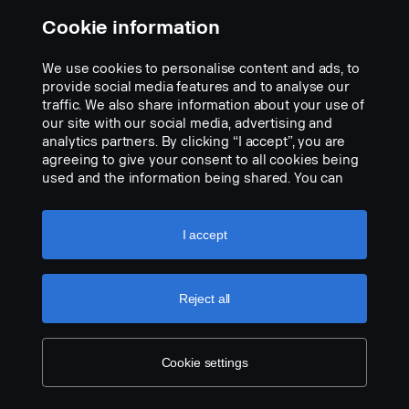
Cookie information
We use cookies to personalise content and ads, to
provide social media features and to analyse our
traffic. We also share information about your use of
our site with our social media, advertising and
analytics partners. By clicking “I accept”, you are
Adaptér z MINI DIN na Orlaco 4 kolíky.
agreeing to give your consent to all cookies being
used and the information being shared. You can
Part nr.:
2660325
also manage your cookies by clicking the “Cookie
Part Description:
settings” and selecting the categories you’d like to
accept. For a more detailed explanation of how we
I accept
• Kabel adaptéru pro kombinaci systémů, vnější konektor MINI DIN
use cookies, please visit our cookies section,
na vnitřní 4 kolíkový konektor Orlaco.
which you can find by clicking the link below this
text.
Cookie policy
Add to list
Reject all
Cookie settings