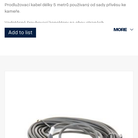
Prodlužovací kabel délky 5 metrů používaný od sady přívěsu ke
kameře.
Vodotěsné šroubovací konektory na obou stranách.
Add to list