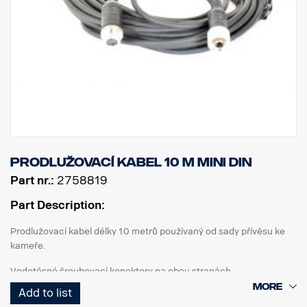
Prodlužovací kabel 10 m MINI DIN
Part nr.:
2758819
Part Description:
Prodlužovací kabel délky 10 metrů používaný od sady přívěsu ke
kameře.
Vodotěsné šroubovací konektory na obou stranách.
Add to list