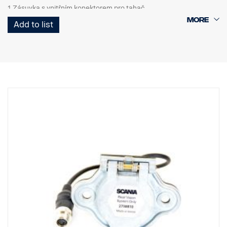
1 Zásuvka s vnitřním konektorem pro tahač
1 Spirálový kabel Curl-E
Add to list
1 Zásuvka s vnějším konektorem pro přívěs