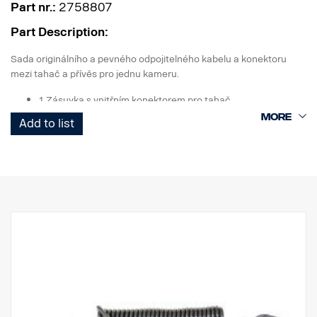
Part nr.:
2758807
Part Description:
Sada originálního a pevného odpojitelného kabelu a konektoru
mezi tahač a přívěs pro jednu kameru.
1 Zásuvka s vnitřním konektorem pro tahač
1 Spirálový kabel Curl-E
Add to list
1 Zásuvka s vnějším konektorem pro přívěs