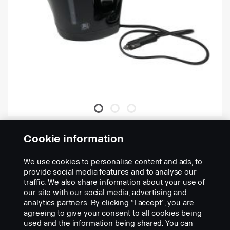
Chaleira
Cookie information
Nº da peça:
2979216
We use cookies to personalise content and ads, to
Part Description:
provide social media features and to analyse our
Quando você precisar de um bule de chá, uma xícara de café ou
traffic. We also share information about your use of
uma caneca de sopa, esta chaleira será a solução certa. A
our site with our social media, advertising and
chaleira aprovada pela Scania é um produto de 24 V com
analytics partners. By clicking “I accept”, you are
proteção contra superaquecimento e desligamento automático.
agreeing to give your consent to all cookies being
Características: 24 V. 300 W. 0,8 litro de capacidade. Botões
used and the information being shared. You can