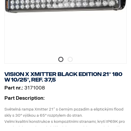
Vision X Xmitter BLACK EDITION 21″ 180
W 10/25°, ref. 37,5
Part nr.:
3171008
Part Description:
Světelná rampa Xmitter 21″ s černým pozadím a eliptickými flood
skly s 30° výškou a 65° rozptylem do stran.
Velmi kvalitní konstrukce s kompozitními stranami, krytí IP69K pro
vysokotlakou vodu, stejná šířka jako evropská registrační značka,