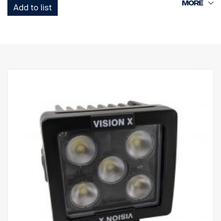
vysoká odolnost proti vibracím a kvalitní těsnění. Polykarbonátové
Add to list
sklo odolné vůči UV záření a štěrku zajišťuje dlouhá léta bezpečné
jízdy ve tmě.
DATA:
Označení E
Obal světlometu: Robustní hliník
Napětí: 24 V, spotřeba energie: 15 A při 24 V
Stupeň krytí IP: IP68 a IP69K, třída vibrací: 15.6G
Provozní teplota: -40 °C / +80 °C
Výška: 75 mm, šířka: 85 mm, délka: 525 mm
Sklo: Polykarbonát
Výkon: 180 W, LED: 36 ks x 5 W
Hrubý světelný tok: 19 008 lm, efektivní světelný tok: 13 320 lm
Obrazec osvětlení: Kombinace 10° Spot a 30/65° flood