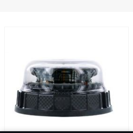
Hloubka: 97 mm
Hmotnost: 1 700 gramů
Příkon, bodový: 60 W
Hrubý světelný tok, bodový: 6 420 lm
Dosvit při 1 lux: 400 m
Příkon, záplavový: 70 W
Hrubý světelný tok, záplavový: 3 550 lm
Dosvit, záplavový při 1 lux: 110 m