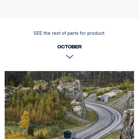
které působí nenápadněji než dřívější chromované pozadí.
Označení E
Obal světlometu: Robustní hliník
Napětí: 24 V
SEE the rest of parts for product:
Spotřeba energie: 2,5 A při 24 V
Třída krytí IP: IP68
October
Třída vibrací: 15.6G
Provozní teplota: -40 °C / +80 °C
Výška: 95,25 mm, hloubka: 84,07 mm, šířka: 201 mm
Výkon: 60 LED: 12 ks x 5 W
Hrubý světelný tok: 6 336 lm, efektivní světelný tok: 4 440 lm
Sklo: Polykarbonát
Světelný obraz: 25° Spot