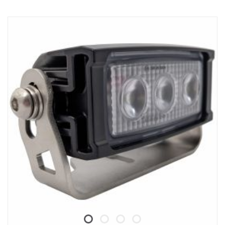
pouze s napětím 24 V. Obal a držák světla jsou nalakovány
odolnou černou barvou a světlo má černé pozadí, což zajišťuje
diskrétnější vzhled.
Data:
LED: 5 x 7 W Cree, teplota světla: 6000 K
Efektivní světelný tok: 3305 lm, hrubý světelný tok: 4000 lm
Napětí: 24 V, spotřeba energie: 1,46 A při 24 V
Výkon: 35 W, kontakt: Deutsch DT04-2P
Typ připojení: Čep a jeden šroub
Hmotnost: 1,00 kg, šířka: 116 mm, výška: 100 mm, hloubka: 75 mm
Třída krytí IP: IP69K, třída vibrací 21,2 gRMS
Schválení EMC: Vojenská norma 461F, MIL-STD-461
Klasifikováno podle ADR, schváleno CE
Materiál skla: Polykarbonát, materiál obalu: Hliník
Povlak obalu světlometu: Antikorozní úprava pro námořní použití
Světelný vzor: 60° WideFlood