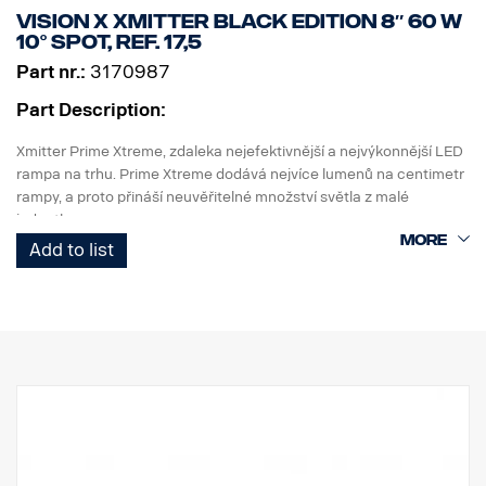
LED: 15 x 5 W
Vision X Xmitter Black edition 8″ 60 W
Výkon: 75 W
10° Spot, ref. 17,5
Spotřeba energie při 12 V: 6,25 A
Part nr.:
3170987
Hrubý světelný tok: 8025 lm, efektivní světelný tok: 5618 lm
Dosah při 1 lux: 451 m
Part Description:
Xmitter Prime Xtreme, zdaleka nejefektivnější a nejvýkonnější LED
rampa na trhu. Prime Xtreme dodává nejvíce lumenů na centimetr
rampy, a proto přináší neuvěřitelné množství světla z malé
jednotky.
Add to list
Jedná se o verzi Black Edition této LED rampy s černým pozadím,
které působí nenápadněji než dřívější chromované pozadí.
Označení E
Obal světlometu: Robustní hliník
Napětí: 24 V
Spotřeba energie: 2,5 A při 24 V
Třída krytí IP: IP68
Třída vibrací: 15.6G
Provozní teplota: -40 °C / +80 °C
Výška: 95,25 mm, hloubka: 84,07 mm, šířka: 201 mm