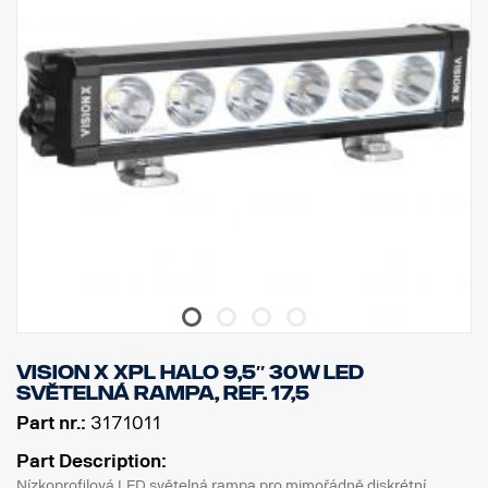
Napětí: 11–32 V, spotřeba energie: 5 A při 12 V
Stupeň krytí IP: IP68, třída vibrací: 15.6G
Provozní teplota: -40 °C / + 80 °C
Výška: 70 mm, hloubka: 80 mm, šířka: 292,2 mm
Výkon: 60 W, LED: 6
Hrubý světelný tok: 6 474 lm, efektivní světelný tok: 4 531 lm
Sklo: Polykarbonát, obraz světla: 6,5° Spot
Vision X XPL HALO 9,5″ 30W LED
světelná rampa, ref. 17,5
Part nr.:
3171011
Part Description:
Nízkoprofilová LED světelná rampa pro mimořádně diskrétní