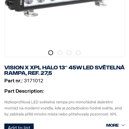
jsou volitelná.
* Halo efekt na samostatném vodiči.
DATA:
Označení E, napětí: 9–32 V, světelný vzor: 10° Spot
Výška: 52 mm, šířka: 61 mm, délka: 239 mm,
Hmotnost: 0,74 kg
LED: 6 x 5 W, výkon: 30 W
Spotřeba energie při 12 V: 2,5 A
Hrubý světelný tok: 3210 lm, efektivní světelný tok: 2247 lm
Dosah při 1 lux: 280 m
Vision X XPL HALO 13″ 45W LED světelná
rampa, ref. 27,5
Part nr.:
3171012
Part Description:
Nízkoprofilová LED světelná rampa pro mimořádně diskrétní
montáž na moderní vozidla, kde je požadováno hodně světla, aniž
by zabírala příliš mnoho místa nebo přitahovala pozornost. XPL
Halo je jednořadá světelná rampa s výkonnými 5wattovými LED
CREE, které má PX rampa, a světelným halo efektem kolem
Add to list