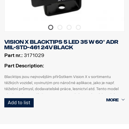
Vision X BLACKTIPS 5 LED 35 W 60° ADR
MIL-STD-461 24V BLACK
Part nr.:
3171029
Part Description:
Blacktips jsou nejnovějším přírůstkem Vision X v sortimentu
těžkých vozidel, vyvinutým pro náročné aplikace, jako je např.
těžební průmysl, dodavatelské práce, lesnictví atd. Tento model
Blacktips je speciálně upraven pro použití pro vojenské potřeby.
Blacktips používá nejnovější generaci diod, které poskytují až 80–
Add to list
90 lumenů na W, což je v současné době nejvyšší účinnost, jaké lze
u osvětlení LED dosáhnout. Poskytuje obrovské světlo, které je z
hlediska jiných svítidel stejné velikosti bezkonkurenční.
Toto světlo splňuje požadavky normy MIL-STD-461. Lze jej použít