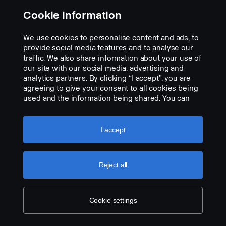
Cookie information
We use cookies to personalise content and ads, to
LED světelný maják Vignal/CEA
provide social media features and to analyse our
Pegasus
traffic. We also share information about your use of
our site with our social media, advertising and
Part nr.:
2960074
analytics partners. By clicking “I accept”, you are
agreeing to give your consent to all cookies being
Part Description:
used and the information being shared. You can
LED světelný maják Vignal/CEA Pegasus, povrchová montáž, nízký
also manage your cookies by clicking the “Cookie
profil 74 x 146 mm, s čirými skly, 3 funkce: Světelné režimy: žluté
settings” and selecting the categories you’d like to
otáčející se světlo, blikání nebo dvojité blikání. Vícenapěťový 10-30
accept. For a more detailed explanation of how we
I accept
V, 9W. Schválení ECE R10 a ECE R65
use cookies, please visit our cookies section,
which you can find by clicking the link below this
Add to list
text.
Cookie policy
Reject all
Cookie settings