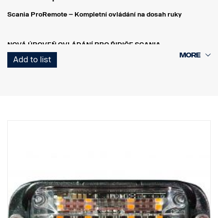
Scania ProRemote – Kompletní ovládání na dosah ruky
NOVÁ ÚROVEŇ OVLÁDÁNÍ PRO ŘIDIČE SCANIA
Scania ProRemote není jenom pouhý nástroj – je to inteligentní
Add to list
systém ovládání, který zjednodušuje a zlepšuje váš pracovní den.
Ať už jste mimo kabinu, nakládáte, nastavujete výšku pérování
nebo kontrolujete data motoru, máte vše pod kontrolou – přímo na
dosah ruky.
MONITORING V REÁLNÉM ČASE – GARANCE BEZPEČNOSTI A
PŘESNOSTI
Scania ProRemote umožňuje řidiči kontrolovat hmotnost nákladu
z prostoru mimo vozidlo – to vše v reálném čase. Díky tomu bude
každý náklad dokonale vyvážen a odpovídat jak hmotnostním
omezením, tak platným předpisům.
INTELIGENTNÍ NASTAVENÍ ZATÍŽENÍ
Díky automatické detekci náprav přijímací jednotka určí počet
náprav u možného přívěsu. Okamžitě získáte údaje potřebné pro
bezpečné a efektivní naložení – bez jakýchkoli odhadů.