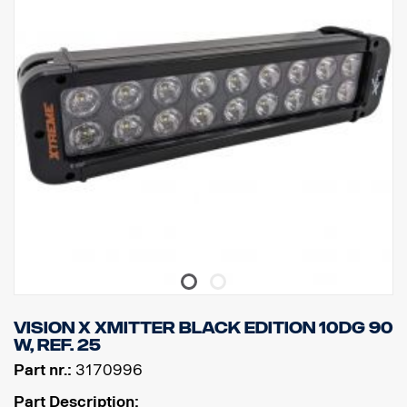
Výkon: 60 LED: 12 ks x 5 W
Hrubý světelný tok: 6 336 lm
Efektivní světelný tok: 4 440 lm
Sklo: Polykarbonát
Obraz světla: 10° Spot
Vision X Xmitter BLACK EDITION 10dg 90
W, ref. 25
Part nr.:
3170996
Part Description: