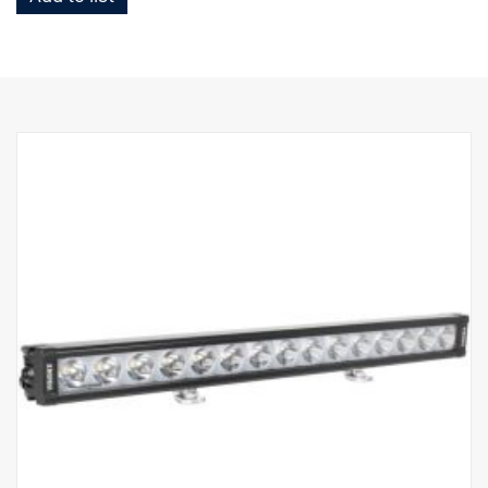
odrazek.
Vlastnosti:
Robustní hliníkový/kompozitní obal.
Nerozbitná polykarbonátová skla.
Přetlakový ventil odolný proti vlhkosti.
Odolná konstrukce – schopná odolávat vibracím až do 15,6 gRMS.
Vestavěný filtr rušení EMC (CISPR 25) – neruší elektronické
systémy vozidla.
Aktivní regulace teploty s Prime Drive a ETM.
Schváleno CE, certifikováno RoHS.
Vodotěsnost IP68/IP69K.
Barevná teplota 6000 K
Testováno při teplotách od -40 °C do +80 °C.
Včetně zapojení relé.
Montážní patky jsou součástí dodávky, boční křídlová upevnění
jsou volitelná.
Halo efekt na samostatném vodiči.
DATA:
Označení E, napětí: 9–32 V, světelný vzor: 10° Spot