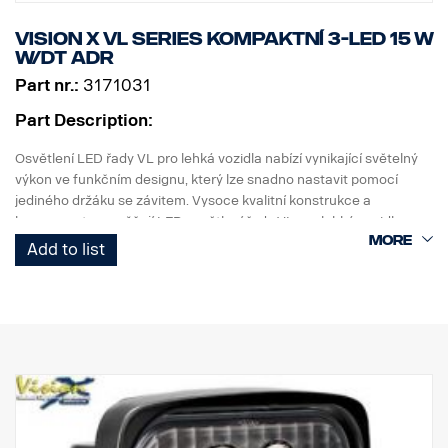
Vision X VL Series kompaktní 3-LED 15 W
W/DT ADR
Part nr.:
3171031
Part Description:
Osvětlení LED řady VL pro lehká vozidla nabízí vynikající světelný
výkon ve funkčním designu, který lze snadno nastavit pomocí
jediného držáku se závitem. Vysoce kvalitní konstrukce a
komponenty umožňují LED osvětlení řady VL pro lehká vozidla
odolávat vibracím až do 21 gRMS. Vestavěná ochrana proti
Add to list
obrácené polaritě pomáhá předcházet náhodnému poškození
způsobenému nesprávnou instalací.
Pracovní osvětlení řady VL LED pro lehká vozidla je vysoce
hodnotná, všestranná řada určená pro celou řadu použití na
lehkých užitkových vozidlech.
Data:
Obal světlometu: Kompozitní