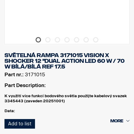
SVĚTELNÁ RAMPA 3171015 VISION X
SHOCKER 12 "DUAL ACTION LED 60 W / 70
W BÍLÁ/BÍLÁ Ref 17.5
Part nr.:
3171015
Part Description:
K využití více funkcí bodového světla použijte kabelový svazek
3345443 (zaveden 20251001)
Data:
Šířka: 304 mm
Add to list
Výška (s držákem): 97 mm