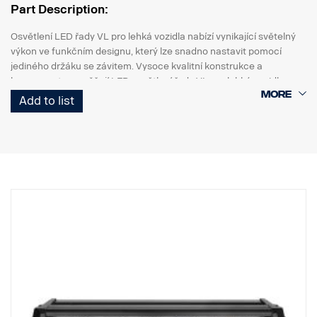
Part Description:
Osvětlení LED řady VL pro lehká vozidla nabízí vynikající světelný
výkon ve funkčním designu, který lze snadno nastavit pomocí
jediného držáku se závitem. Vysoce kvalitní konstrukce a
komponenty umožňují LED osvětlení řady VL pro lehká vozidla
odolávat vibracím až do 15,6 gRMS. Vestavěná ochrana proti
Add to list
zpětné polaritě pomáhá předcházet náhodnému poškození
způsobenému nesprávnou instalací.
Pracovní osvětlení řady VL LED pro lehká vozidla je vysoce
hodnotná, všestranná řada určená pro celou řadu použití na
lehkých užitkových vozidlech.
Data:
Obal světlometu: Robustní hliník
Snadná instalace pouze pomocí + a - kabelů.
Napětí: 9–32 V
Spotřeba energie: 3,75 A při 12 V
Stupeň krytí: IP67
Schválení: schváleno ADR