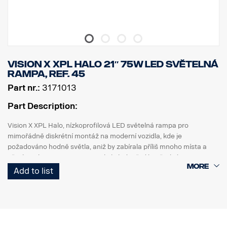
Výška: 52 mm, šířka: 61 mm, délka: 335 mm
Hmotnost: 0,95 kg
LED: 9 x 5 W, výkon: 45 W, spotřeba energie při 12 V: 3,75 A
Hrubý světelný tok: 4815 lm, efektivní světelný tok: 3371 lm
Dosah při 1 lux: 330 m
Vision X XPL HALO 21″ 75W LED světelná
rampa, ref. 45
Part nr.:
3171013
Part Description:
Vision X XPL Halo, nízkoprofilová LED světelná rampa pro
mimořádně diskrétní montáž na moderní vozidla, kde je
požadováno hodně světla, aniž by zabírala příliš mnoho místa a
přitahovala pozornost. XPL Halo je jednořadá světelná rampa s
výkonnými 5wattovými LED CREE a studeným světelným halo
Add to list
efektem kolem odrazek.
Vlastnosti:
Záruka na funkčnost 5,5 roku.
Robustní hliníkový/kompozitní obal.