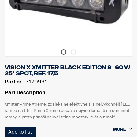
Vision X Xmitter Black Edition 8″ 60 W
25° Spot, ref. 17,5
Part nr.:
3170991
Part Description:
Xmitter Prime Xtreme, zdaleka nejefektivnější a nejvýkonnější LED
rampa na trhu. Prime Xtreme dodává nejvíce lumenů na centimetr
rampy, a proto přináší neuvěřitelné množství světla z malé
jednotky.
Add to list
Jedná se o verzi Black Edition této LED rampy s černým pozadím,