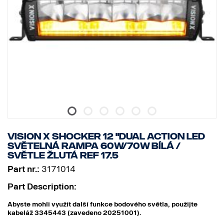
Vibrace: 15,6 G
Výška: 131 mm
Šířka: 110 mm
Hloubka: 60 mm
Hmotnost: 900 gramů
Výkon: 45 W
Počet LED: 9 ks x 5 W
Hrubý světelný tok: 4752 lm
Efektivní světelný tok: 3326 lm
Schválení EMC: CISPR25 třída 3
VISION X SHOCKER 12 "DUAL ACTION LED
SVĚTELNÁ RAMPA 60W/70W BÍLÁ /
SVĚTLE ŽLUTÁ REF 17.5
Part nr.:
3171014
Part Description:
Abyste mohli využít další funkce bodového světla, použijte
kabeláž 3345443 (zavedeno 20251001).