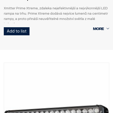
Xmitter Prime Xtreme, zdaleka nejefektivnější a nejvýkonnější LED
rampa na trhu. Prime Xtreme dodává nejvíce lumenů na centimetr
rampy, a proto přináší neuvěřitelné množství světla z malé
jednotky.
Add to list
Jedná se o verzi Black Edition této LED rampy s černým pozadím,
které působí nenápadněji než dřívější chromované pozadí.
DATA:
Označení E
Obal světlometu: Robustní hliník
Napětí: 24 V, spotřeba energie: 3,75 A při 24 V
Třída krytí IP: IP68, třída vibrací: 15.6G
Provozní teplota: -40 °C / +80 °C
Výška: 95,25 mm, hloubka: 84,07 mm, šířka: 282 mm
LED: 18 ks 5 W
Hrubý světelný tok: 9 504 lm, efektivní světelný tok: 6 660 lm
Sklo: Polykarbonát
Obraz světla: 10° Spot