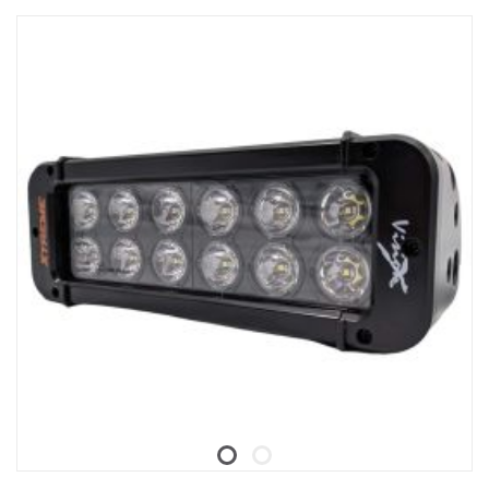
Nerozbitná polykarbonátová skla.
Přetlakový ventil odolný proti vlhkosti.
Odolná konstrukce – schopná odolávat vibracím až do 15,6 gRMS.
Vestavěný filtr rušení EMC (CISPR 25) – neruší elektronické
systémy vozidla.
Aktivní regulace teploty s Prime Drive a ETM.
Schváleno CE, certifikováno RoHS.
Vodotěsnost IP68/IP69K.
Barevná teplota 6000 K.
Testováno při teplotách od -40 °C do +80 °C.
Včetně zapojení relé.
Montážní patky jsou součástí dodávky, boční křídlová upevnění
jsou volitelná (č. výrobku XPL-LEM).
Halo efekt na samostatném vodiči.
Data:
Označení E: Ano
Napětí: 9–32 V
Světelný vzor: 10° Spot
Výška: 52 mm, šířka: 61 mm, délka: 527 mm
Hmotnost: 1,4 kg