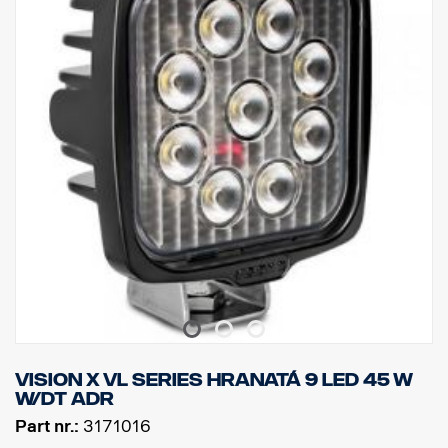
Sklo: Polykarbonát
Upevnění: Nerezavějící ocel
Úhel paprsku: Smíšené 60°/40°
Snadná instalace pomocí zástrčky DT
Napětí: 9–32 V
Spotřeba energie: 1,25 A při 12 V
Stupeň krytí: IP68 / IP69K
Schválení: schváleno ADR
Hodnota vibrací: 21 gRMS
Výška: 72 mm, šířka: 119 mm, hloubka: 51 mm
Hmotnost: 200 gramů
Výkon: 15 W
Počet LED: 3 x 5 W
Hrubý světelný tok: 1140 lm, efektivní světelný tok: 797 lm
Schválení EMC: CISPR25 třída 3
Schválení ECE: Ano, R23
Vision X VL Series hranatá 9 LED 45 W
W/DT ADR
Part nr.:
3171016