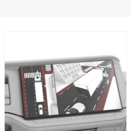
ou na BCI para comando operacional através do CID
Na caixa:
Suporte do obturador
Capa de chuva
Cabo de alimentação/ativação
Não inclui câmara
Será necessário um cabo de extensão se for instalado na BCI