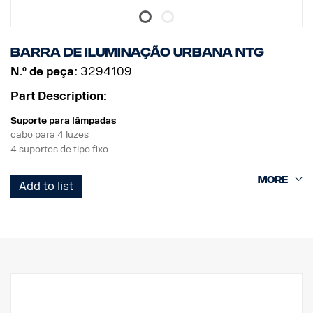
Barra de iluminação urbana NTG
N.º de peça:
3294109
Part Description:
Suporte para lâmpadas
cabo para 4 luzes
4 suportes de tipo fixo
Produto
Add to list
Material AISI304
Dimensão principal do material 70 mm
Superfície polida
O produto foi aprovado em conformidade com o regulamento
UNECE R61.
Luzes
Número de pontos de fixação de luz: 4 suportes fixos.
Cablagem cabo para 4 luzes