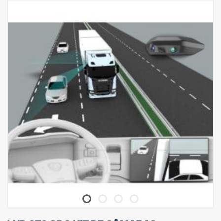
Existe ainda a opção de utilizar um monitor de 8" ou 10", caso seja
necessária uma área de visualização adicional.
Opção de gravação disponível, quer da vista atual, quer de todas
as câmaras individuais.
A deteção de objetos pode ser adicionada à vista de área, tanto
numa imagem de câmara específica como em todo o sistema.
Ferramentas de calibragem:
Pen USB P/N 3336792
Calibragem MAT P/N 2823146
Kit com MAT e USB P/N 3369250
OPÇÃO :
GRAVAR TODAS AS VISTAS DE CÂMARA POSSÍVEIS
A nossa caixa DVR grava incidentes, os quais são necessários
para investigações de acidentes e processos relacionados com
seguros.