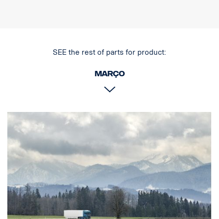
Produto
Material AISI304
Dimensão principal do material 70 mm
Superfície polida
SEE the rest of parts for product:
O produto foi aprovado em conformidade com o regulamento
UNECE R61.
março
Luzes
Número de pontos de fixação de luz: 4 suportes fixos.
Cablagem cabo para 4 luzes