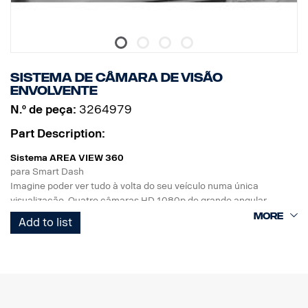
Sistema de câmara de visão
envolvente
N.º de peça:
3264979
Part Description:
Sistema AREA VIEW 360
para Smart Dash
Imagine poder ver tudo à volta do seu veículo numa única
visualização. Quatro câmaras HD 1080p de grande angular
funcionam em conjunto para cobrir a frente, a traseira e os lados
Add to list
do veículo, assegurando visibilidade em todas as direções.
Estacionar, carregar e manobrar no meio do trânsito pode ser feito
com maior segurança.
O sistema apresenta uma vista superior e vistas individuais de
ação, permitindo escolher entre visualização 3D ou 2D, podendo a
câmara GSR ser utilizada integrada no sistema.