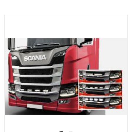
přidat aktivní sledování objektů a upozornění pro řidiče.
LHD rameno monitoru pro chytrou palubní desku: 3202285
Modul je přednastaven pro detekci chodců a cyklistů, ale lze jej
RHD rameno monitoru pro chytrou palubní desku: 3202287
naprogramovat také pro detekci dalších objektů, jako jsou
automobily a autobusy.
V MODULU:
Přední kamera
Modul pro detekci objektů
Kabely a adaptér kamery pro DDU
Montážní šrouby
Pokyny