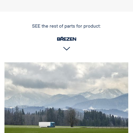
Leštěný povrch
Výrobek byl schválen v souladu s předpisem EHK OSN R61.
Světla
SEE the rest of parts for product:
Počet montážních bodů světel: 4 pevné držáky
Kabeláž pro 4 světla
březen