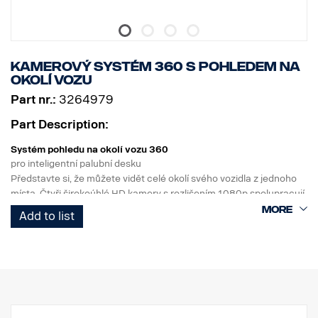
Kamerový systém 360 s pohledem na
okolí vozu
Part nr.:
3264979
Part Description:
Systém pohledu na okolí vozu 360
pro inteligentní palubní desku
Představte si, že můžete vidět celé okolí svého vozidla z jednoho
místa. Čtyři širokoúhlé HD kamery s rozlišením 1080p spolupracují,
aby pokryly přední, zadní a boční část vozidla a zajistily tak
Add to list
viditelnost do všech směrů.
Parkování, nakládku a manévrování v dopravním provozu lze nyní
provádět s vyšší úrovní bezpečnosti.
Systém zobrazuje pohled shora a pohled na jednotlivé akce, lze
volit mezi 3D a 2D zobrazením a do systému lze zabudovat
kameru GSR.
Možnost použití 8" nebo 10" monitoru, pokud je potřeba další