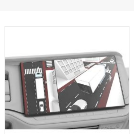
V modulu:
Držák závěrky
Kryt proti dešti
Kabel pro napájení/spuštění
Součástí není kamera
Při instalaci do BCI bude nutný prodlužovací kabel