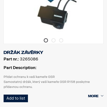
Držák závěrky
Part nr.:
3265086
Part Description:
Přidat ochranu k vaší kameře GSR
Samostatný držák, který vaší kameře GSR R158 poskytne
přídavnou ochranu.
Lze připojit k napájení zadního světla umožňující aktivaci signálem
Add to list
zpětného chodu,
nebo k BCI ovládání z CID