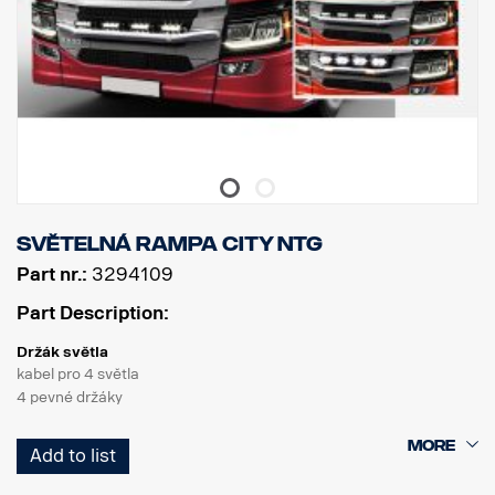
Světelná rampa City NTG
Part nr.:
3294109
Part Description:
Držák světla
kabel pro 4 světla
4 pevné držáky
Výrobek
Add to list
Materiál AISI304
Hlavní rozměr materiálu 70 mm