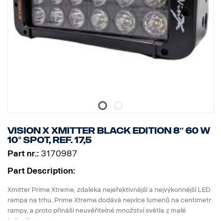
Jednotka přijímače automaticky detekuje počet náprav přívěsu a
zajišťuje tak, že získáte informace potřebné pro bezpečnou a
efektivní nakládku.
POHODLÍ:
Magnetická nabíjecí základna Scania ProRemote a připojení USB-
C zajišťují, že je zařízení vždy připraveno k použití, což zkracuje
prostoje a udržuje vysokou provozuschopnost nákladního vozidla.
Zlepšete zážitek z nákladní dopravy se Scania ProRemote –
vrcholem přesnosti a efektivnosti. Při nakládání se můžete
spolehnout na řešení, které je navrženo pro dokonalost a které je
Vision X Xmitter Black edition 8″ 60 W
exkluzivní pro značku SCANIA, takže každá cesta je bezpečná a
10° Spot, ref. 17,5
jednoduchá.
Part nr.:
3170987
Part Description:
Xmitter Prime Xtreme, zdaleka nejefektivnější a nejvýkonnější LED
rampa na trhu. Prime Xtreme dodává nejvíce lumenů na centimetr
rampy, a proto přináší neuvěřitelné množství světla z malé
jednotky.