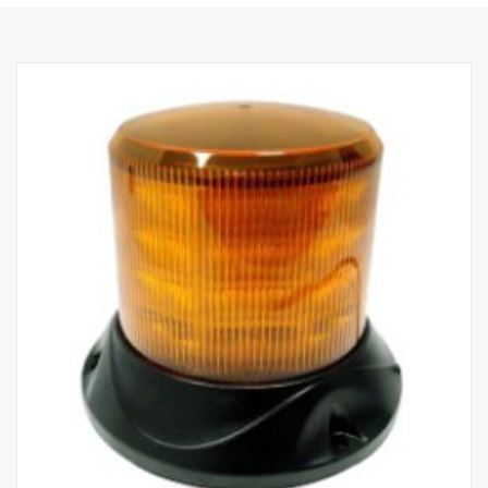
Příkon, bodové: 60 W
Hrubý světelný tok, bodové: 6 420 lm
Dosah, bodové při 1 svítivosti lux: 400 m
Příkon, záplavové: 70 W
Hrubý světelný tok, záplavové: 3 550 lm
Dosah, záplavové při svítivosti 1 lux: 110 m