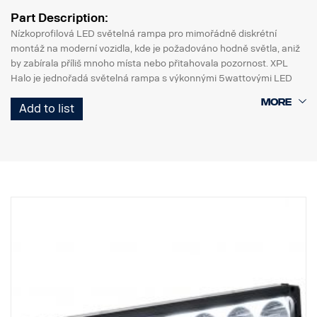
Part Description:
Nízkoprofilová LED světelná rampa pro mimořádně diskrétní
montáž na moderní vozidla, kde je požadováno hodně světla, aniž
by zabírala příliš mnoho místa nebo přitahovala pozornost. XPL
Halo je jednořadá světelná rampa s výkonnými 5wattovými LED
CREE, které má PX rampa, a světelným halo efektem kolem
Add to list
odrazek.
Vlastnosti:
* Robustní hliníkový/kompozitní obal.
* Nerozbitná polykarbonátová skla.
* Přetlakový ventil odolný proti vlhkosti.
* Odolná konstrukce – schopná odolávat vibracím až do 15,6
gRMS.
* Vestavěný filtr rušení EMC (CISPR 25) – neruší elektronické
systémy vozidla.
* Aktivní regulace teploty s Prime Drive a ETM.
* Schváleno CE, certifikováno RoHS.
* Vodotěsnost IP68/IP69K.
* Barevná teplota 6000 K.
* Testováno při teplotách od -40 °C do +80 °C.