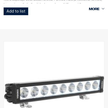
kterou je možné připojit k obrysovým světlům vozidla.
Add to list
VLASTNOSTI:
Prakticky nerozbitné polykarbonátové sklo
Vysoké krytí IP (IP 68)
Odolnost proti vibracím (15,6 gRMS)
Nízká spotřeba energie v poměru k výkonu
Testováno na EMC (rádiové rušení)
Životnost diody 50 000 hodin
DATA:
Obal světlometu: Robustní hliník
Napětí: 11–32 V, spotřeba energie: 5 A při 12 V
Stupeň krytí IP: IP68, třída vibrací: 15.6G
Provozní teplota: -40 °C / + 80 °C
Výška: 70 mm, hloubka: 80 mm, šířka: 292,2 mm
Výkon: 60 W, LED: 6
Hrubý světelný tok: 6 474 lm, efektivní světelný tok: 4 531 lm
Sklo: Polykarbonát, obraz světla: 6,5° Spot