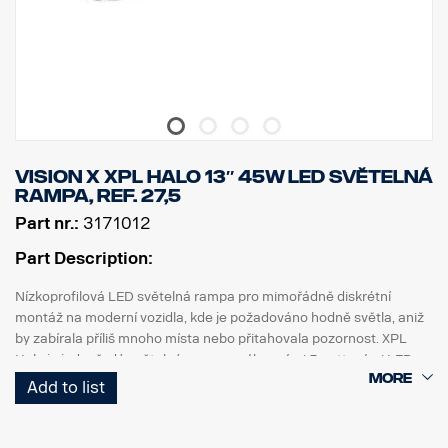
Vision X XPL HALO 13″ 45W LED světelná
rampa, ref. 27,5
Part nr.:
3171012
Part Description:
Nízkoprofilová LED světelná rampa pro mimořádně diskrétní
montáž na moderní vozidla, kde je požadováno hodně světla, aniž
by zabírala příliš mnoho místa nebo přitahovala pozornost. XPL
Halo je jednořadá světelná rampa s výkonnými 5wattovými LED
CREE, které má PX rampa, a světelným halo efektem kolem
Add to list
odrazek.
Vlastnosti: