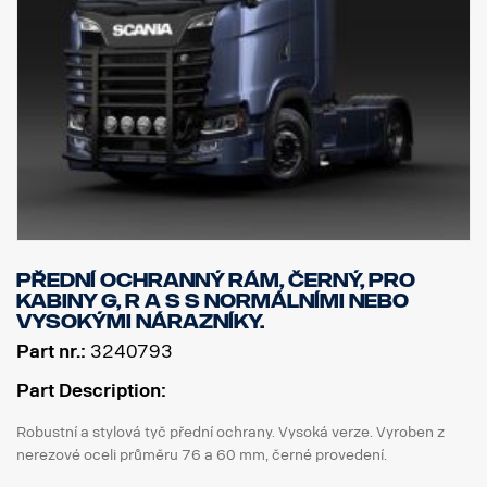
Přední ochranný rám, černý, pro
kabiny G, R a S s normálními nebo
vysokými nárazníky.
Part nr.:
3240793
Part Description:
Robustní a stylová tyč přední ochrany. Vysoká verze. Vyroben z
nerezové oceli průměru 76 a 60 mm, černé provedení.