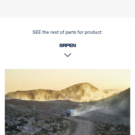
které působí nenápadněji než dřívější chromované pozadí.
Označení E
Obal světlometu: Robustní hliník
Napětí: 24 V
SEE the rest of parts for product:
Spotřeba energie: 2,5 A při 24 V
Třída krytí IP: IP68
srpen
Třída vibrací: 15.6G
Provozní teplota: -40 °C / +80 °C
Výška: 95,25 mm, hloubka: 84,07 mm, šířka: 201 mm
Výkon: 60 LED: 12 ks x 5 W
Hrubý světelný tok: 6 336 lm, efektivní světelný tok: 4 440 lm
Sklo: Polykarbonát
Světelný obraz: 25° Spot