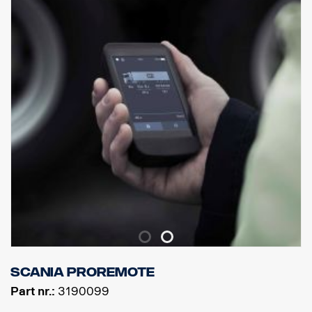
0mm vysunutý nárazník, navržený pro Scania kabiny P, G, R a S s
klasickými nebo vysokými nárazníky, je doporučován pro dosažení
nejlepší možné světlé výšky, ale je vhodný také pro 40mm
vysunuté nárazníky.
NEhodí se pro nízké nebo vysunuté ocelové „XT“ nárazníky.
Součástí dodávky jsou nástroje pro montáž, 8 ks držáků svítidel a
montážní instrukce.
( Světla nejsou součástí dodávky )
Scania ProRemote
Part nr.:
3190099