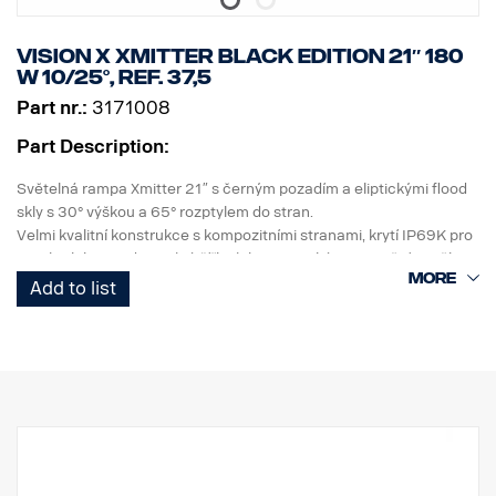
Vision X Xmitter BLACK EDITION 21″ 180
W 10/25°, ref. 37,5
Part nr.:
3171008
Part Description:
Světelná rampa Xmitter 21″ s černým pozadím a eliptickými flood
skly s 30° výškou a 65° rozptylem do stran.
Velmi kvalitní konstrukce s kompozitními stranami, krytí IP69K pro
vysokotlakou vodu, stejná šířka jako evropská registrační značka,
vysoká odolnost proti vibracím a kvalitní těsnění. Polykarbonátové
Add to list
sklo odolné vůči UV záření a štěrku zajišťuje dlouhá léta bezpečné
jízdy ve tmě.
DATA:
Označení E
Obal světlometu: Robustní hliník
Napětí: 24 V, spotřeba energie: 15 A při 24 V
Stupeň krytí IP: IP68 a IP69K, třída vibrací: 15.6G
Provozní teplota: -40 °C / +80 °C