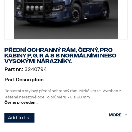
Přední ochranný rám, černý, pro
kabiny P, G, R a S s normálními nebo
vysokými nárazníky.
Part nr.:
3240794
Part Description:
Robustní a stylový přední ochranný rám. Nízká verze. Vyroben z
leštěné nerezové oceli o průměru 76 a 60 mm.
Černé provedení.
Rám je konstruován tak, aby umožňoval snadnou montáž, snadné
Add to list
sklopení a přístup/použití originální tažné tyče, protože spodní
koncové trubky lze snadno demontovat bez použití nářadí.