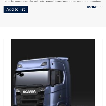
Rám je konstruován tak, aby umožňoval snadnou montáž, snadné
sklopení a přístup/použití originální tažné tyče, protože spodní
Add to list
koncové trubky lze snadno demontovat bez použití nářadí.
Svislé trubky lze také v případě, že dojde k jejich poškození,
sejmout a vyměnit. Rám obsahuje také přípravu - upevňovací body
pro upevnění LED světelných ramp, se speciálními volitelnými
držáky pro horní svislé tyče. Předem namontovaný připojovací
svazek ve spodní části.
0mm vysunutý nárazník, navržený pro Scania kabiny G, R a S s
klasickými nebo vysokými nárazníky, je doporučován pro dosažení
nejlepší možné světlé výšky, ale je vhodný také pro 40mm
vysunuté nárazníky.
Pro kabiny P doporučujeme nízkou verzi, p/n 3240794.
NEHODÍ se pro nízké nebo vysunuté ocelové nárazníky „XT“.
Součástí dodávky jsou nástroje pro montáž, držák loga, 8 ks
držáků svítidel a montážní instrukce.
( Světla nejsou součástí dodávky )