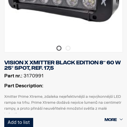
Vision X Xmitter Black Edition 8″ 60 W
25° Spot, ref. 17,5
Part nr.:
3170991
Part Description:
Xmitter Prime Xtreme, zdaleka nejefektivnější a nejvýkonnější LED
rampa na trhu. Prime Xtreme dodává nejvíce lumenů na centimetr
rampy, a proto přináší neuvěřitelné množství světla z malé
jednotky.
Add to list
Jedná se o verzi Black Edition této LED rampy s černým pozadím,