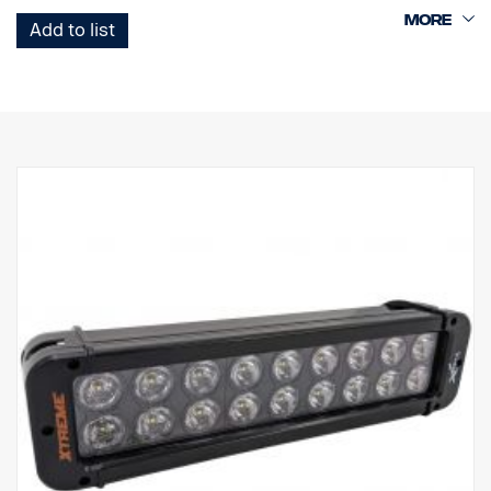
Add to list
Jedná se o verzi Black Edition této LED rampy s černým pozadím,
které působí nenápadněji než dřívější chromované pozadí.
Označení E
Obal světlometu: Robustní hliník
Napětí: 24 V
Spotřeba energie: 2,5 A při 24 V
Třída krytí IP: IP68
Třída vibrací: 15.6G
Provozní teplota: -40 °C / +80 °C
Výška: 95,25 mm, hloubka: 84,07 mm, šířka: 201 mm
Výkon: 60 LED: 12 ks x 5 W
Hrubý světelný tok: 6 336 lm
Efektivní světelný tok: 4 440 lm
Sklo: Polykarbonát
Obraz světla: 10° Spot