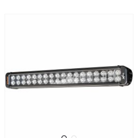
Označení E
Obal světlometu: Robustní hliník
Napětí: 24 V, spotřeba energie: 3,75 A při 24 V
Třída krytí IP: IP68, třída vibrací: 15.6G
Provozní teplota: -40 °C / +80 °C
Výška: 95,25 mm, hloubka: 84,07 mm, šířka: 282 mm
LED: 18 ks 5 W
Hrubý světelný tok: 9 504 lm, efektivní světelný tok: 6 660 lm
Sklo: Polykarbonát
Obraz světla: 10° Spot