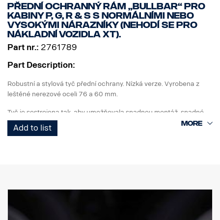
Přední ochranný rám „Bullbar“ pro
kabiny P, G, R & S s normálními nebo
vysokými nárazníky (nehodí se pro
nákladní vozidla XT).
Part nr.:
2761789
Part Description:
Robustní a stylová tyč přední ochrany. Nízká verze. Vyrobena z
leštěné nerezové oceli 76 a 60 mm.
Tyč je sestrojena tak, aby umožňovala snadnou montáž, snadné
sklopení a přístup/použití originální spojovací tyče. Spodní
Add to list
koncové trubky lze snadno odmontovat bez použití jakýchkoli
nástrojů.
Svislé trubky lze také v případě, že dojde k jejich poškození,
sejmout a vyměnit. Tyč obsahuje také přípravu - upevňovací body
pro upevnění LED tyčí, se speciálními volitelnými držáky pro horní
svislé tyče. Předem namontovaný připojovací svazek ve spodní
části.