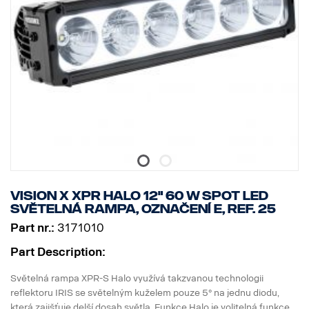
* Včetně zapojení relé.
* Montážní patky jsou součástí dodávky, boční křídlová upevnění
jsou volitelná.
* Halo efekt na samostatném vodiči.
DATA:
Označení E, napětí: 9–32 V, světelný vzor: 10° Spot
Výška: 52 mm, šířka: 61 mm, délka: 239 mm,
Hmotnost: 0,74 kg
LED: 6 x 5 W, výkon: 30 W
Spotřeba energie při 12 V: 2,5 A
Hrubý světelný tok: 3210 lm, efektivní světelný tok: 2247 lm
Dosah při 1 lux: 280 m
Vision X XPR HALO 12" 60 W Spot LED
světelná rampa, označení E, ref. 25
Part nr.:
3171010
Part Description:
Světelná rampa XPR-S Halo využívá takzvanou technologii
reflektoru IRIS se světelným kuželem pouze 5° na jednu diodu,
která zajišťuje delší dosah světla. Funkce Halo je volitelná funkce,