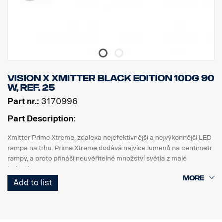
Vision X Xmitter BLACK EDITION 10dg 90
W, ref. 25
Part nr.:
3170996
Part Description:
Xmitter Prime Xtreme, zdaleka nejefektivnější a nejvýkonnější LED
rampa na trhu. Prime Xtreme dodává nejvíce lumenů na centimetr
rampy, a proto přináší neuvěřitelné množství světla z malé
jednotky.
Add to list
Jedná se o verzi Black Edition této LED rampy s černým pozadím,
které působí nenápadněji než dřívější chromované pozadí.
DATA: