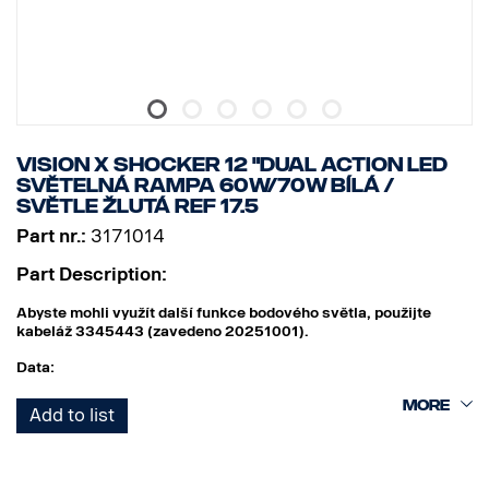
VISION X SHOCKER 12 "DUAL ACTION LED
SVĚTELNÁ RAMPA 60W/70W BÍLÁ /
SVĚTLE ŽLUTÁ REF 17.5
Part nr.:
3171014
Part Description:
Abyste mohli využít další funkce bodového světla, použijte
kabeláž 3345443 (zavedeno 20251001).
Data:
Šířka: 304 mm
Add to list
Výška (s držákem): 97 mm
Hloubka: 97 mm
Hmotnost: 1 700 gramů