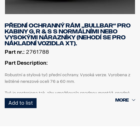
Přední ochranný rám „Bullbar“ pro
kabiny G, R & S s normálními nebo
vysokými nárazníky (nehodí se pro
nákladní vozidla XT).
Part nr.:
2761788
Part Description:
Robustní a stylová tyč přední ochrany. Vysoká verze. Vyrobena z
leštěné nerezové oceli 76 a 60 mm.
Tyč je sestrojena tak, aby umožňovala snadnou montáž, snadné
sklopení a přístup/použití originální spojovací tyče. Spodní
Add to list
koncové trubky lze snadno odmontovat bez použití jakýchkoli
nástrojů.
Svislé trubky lze také v případě, že dojde k jejich poškození,
sejmout a vyměnit. Tyč obsahuje také přípravu - upevňovací body
pro upevnění LED tyčí, se speciálními volitelnými držáky pro horní