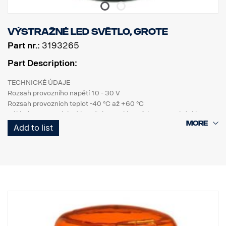
Výstražné LED světlo, Grote
Part nr.:
3193265
Part Description:
TECHNICKÉ ÚDAJE
Rozsah provozního napětí 10 - 30 V
Rozsah provozních teplot -40 °C až +60 °C
Základna PC, ozdobný kroužek PC, sklo světla PC, vnitřní sklo
světla PC
Add to list
Rozsah provozních teplot -40 °C až +60 °C
MECHANICKÉ VLASTNOSTI
Montážní šroub
Těsnicí kroužek
Připojovací šroub: kabel 500 mm
Stupeň krytí IP67