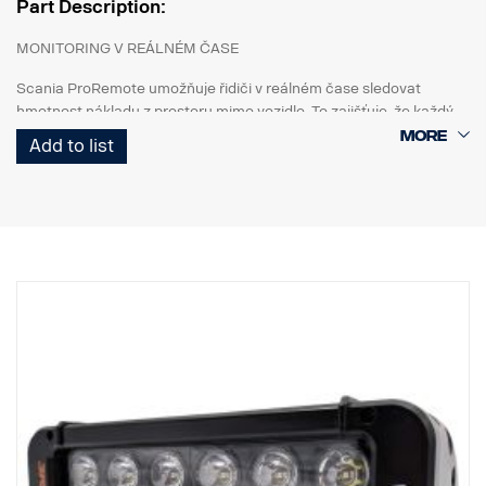
Part Description:
MONITORING V REÁLNÉM ČASE
Scania ProRemote umožňuje řidiči v reálném čase sledovat
hmotnost nákladu z prostoru mimo vozidlo. To zajišťuje, že každý
náklad bude dokonale vyvážen a odpovídat omezením hmotnosti a
Add to list
odvětvovým předpisům.
PŘIZPŮSOBENO PRO VOZIDLA SCANIA
Unikátní konstrukce pro nákladní vozidla Scania. Systém je
vybaven 3,5palcovým dotykovým displejem (1 200 nitů), který
poskytuje křišťálově čistou viditelnost, takže máte vždy přístup k
nástrojům, které potřebujete k přesnému nakládání. Pracuje s
generací nákladních vozidel NTG s elektrickým systémem
SESAMM7. Zkontrolujte prosím místní homologační předpisy
týkající se kybernetické bezpečnosti GSR, protože tento výrobek
není zahrnut ve schválení Scania VWTA kompletního vozidla.
AUTOMATICKÁ DETEKCE NÁPRAV: