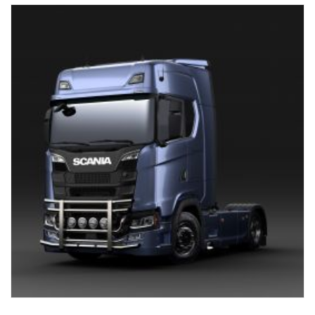
svislé tyče. Předem namontovaný připojovací svazek ve spodní
části.
0mm vysunutý nárazník, navržený pro Scania kabiny G, R a S s
klasickými nebo vysokými nárazníky, je doporučován pro dosažení
nejlepší možné světlé výšky, ale je vhodný také pro 40mm
vysunuté nárazníky.
Pro kabiny P doporučujeme nízkou verzi, p/n 2761789.
NEhodí se pro nízké nebo vysunuté ocelové „XT“ nárazníky.
Součástí dodávky jsou nástroje pro montáž, držák loga, 8 ks
držáků svítidel a montážní instrukce.
( Světla nejsou součástí dodávky )