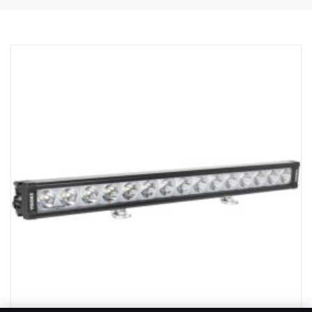
Robustní hliníkový/kompozitní obal.
Nerozbitná polykarbonátová skla.
Přetlakový ventil odolný proti vlhkosti.
Odolná konstrukce – schopná odolávat vibracím až do 15,6 gRMS.
Vestavěný filtr rušení EMC (CISPR 25) – neruší elektronické
systémy vozidla.
Aktivní regulace teploty s Prime Drive a ETM.
Schváleno CE, certifikováno RoHS.
Vodotěsnost IP68/IP69K.
Barevná teplota 6000 K
Testováno při teplotách od -40 °C do +80 °C.
Včetně zapojení relé.
Montážní patky jsou součástí dodávky, boční křídlová upevnění
jsou volitelná.
Halo efekt na samostatném vodiči.
DATA:
Označení E, napětí: 9–32 V, světelný vzor: 10° Spot
Výška: 52 mm, šířka: 61 mm, délka: 335 mm
Hmotnost: 0,95 kg
LED: 9 x 5 W, výkon: 45 W, spotřeba energie při 12 V: 3,75 A