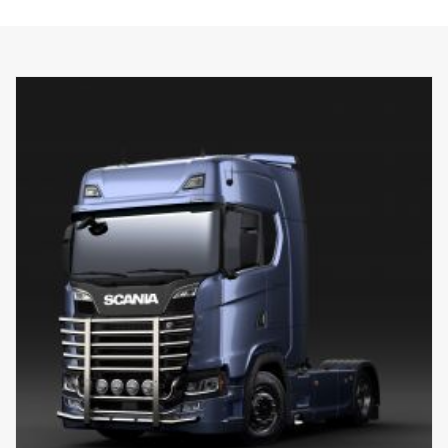
Svislé trubky lze také v případě, že dojde k jejich poškození,
sejmout a vyměnit. Rám obsahuje také přípravu - upevňovací body
pro upevnění LED světelných ramp, se speciálními volitelnými
držáky pro horní svislé tyče. Předem namontovaný připojovací
svazek ve spodní části.
0mm vysunutý nárazník, navržený pro Scania kabiny P, G, R a S s
klasickými nebo vysokými nárazníky, je doporučován pro dosažení
nejlepší možné světlé výšky, ale je vhodný také pro 40mm
vysunuté nárazníky.
NEHODÍ se pro nízké nebo vysunuté ocelové „XT“ nárazníky.
Součástí dodávky jsou nástroje pro montáž, 8 ks držáků svítidel a
montážní instrukce.
(Světla nejsou součástí dodávky.)