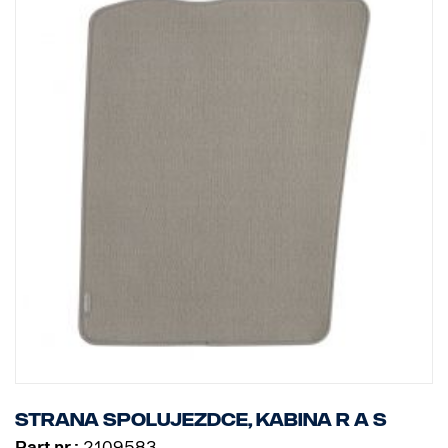
Strana spolujezdce, kabina R a S
Part nr.:
2109583