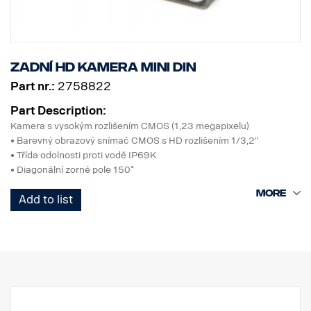
Zadní HD kamera MINI DIN
Part nr.:
2758822
Part Description:
Kamera s vysokým rozlišením CMOS (1,23 megapixelu)
• Barevný obrazový snímač CMOS s HD rozlišením 1/3,2"
• Třída odolnosti proti vodě IP69K
• Diagonální zorné pole 150˚
• Přepínání normálního/zrcadlového zobrazení
Add to list
• Funkce při velmi nízké světelnosti
• Automatická elektronická clona, funkce WDR
• Zabudovaný mikrofon
• Zabudované infračervené LED diody, blok filtru ICR
• Zabudované dvojité topné těleso
• (topné těleso 1: spíná se při teplotě pod +10 ˚C, topné těleso 2:
spíná se při teplotě pod -10 ˚C)
• Provozní teplota - 50˚C až + 80˚C