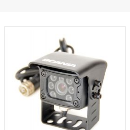
filtru ICR
•Automatická elektronická clona, funkce WDR
•Zabudovaný mikrofon
•Zabudované infračervené LED diody
•Zabudovaný elektrický ohřívač (při teplotách pod +10 °C)
•Teplota -40 ˚C - 80 ˚C
•Odolná proti vibracím
•Elektricky ovládaná uzávěrka (ochrana povrchu objektivu)