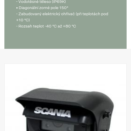
- Vodotěsné těleso (IP69K)
• Diagonální zorné pole 150°
- Zabudovaný elektrický ohřívač (při teplotách pod
+10 °C)
- Rozsah teplot -40 °C až +80 °C