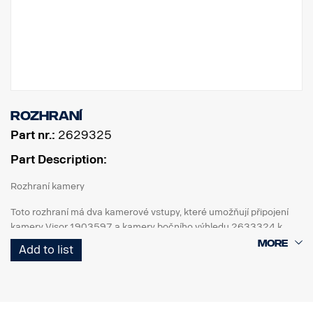
Rozhraní
Part nr.:
2629325
Part Description:
Rozhraní kamery
Toto rozhraní má dva kamerové vstupy, které umožňují připojení
kamery Visor 1903597 a kamery bočního výhledu 2633324 k
rádiu Scania Premium.
Add to list
Připojeno k rádiu Premium a BCI.