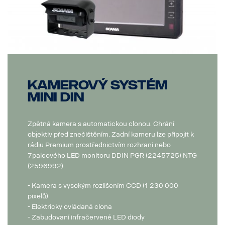
Kamerový systém
MINI DIN
Zpětná kamera s automatickou clonou. Chrání
objektiv před znečištěním. Zadní kameru lze připojit k
rádiu Premium prostřednictvím rozhraní nebo
7palcového LED monitoru DDIN PGR (2245725) NTG
(2596992).
- Kamera s vysokým rozlišením CCD (1 230 000
pixelů)
- Elektricky ovládaná clona
- Zabudovaní infračervené LED diody