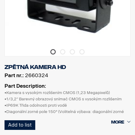
Zpětná kamera HD
Part nr.:
2660324
Part Description:
•Kamera s vysokým rozlišením CMOS (1,23 Megapixelů)
•1/3,2" Barevný obrazový snímač CMOS s vysokým rozlišením
•IP69K Třida odolnosti proti vodě
•Diagonální zorné pole 150° (Volitelná výbava: diagonální zorné
pole 130°)
Add to list
•Přepínání normálního/zrcadlového obrazu
•Činnost za velmi slabých světelných podmínek, zabudovaný blok