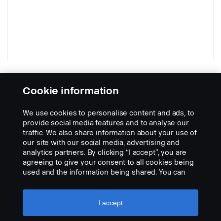
boční výhledová kamera IR LED MINI
DIN
Cookie information
Part nr.:
2633324
We use cookies to personalise content and ads, to
Part Description:
provide social media features and to analyse our
traffic. We also share information about your use of
Pro zvýšení bezpečnosti v okolí vozidla zkombinujte s rozhraním
our site with our social media, advertising and
2629325 NTG nebo rozhraním 2629324 PGR. Je připojena k BCI
analytics partners. By clicking “I accept”, you are
a aktivuje se páčkou směrových světel. Je plně flexibilní, protože
agreeing to give your consent to all cookies being
lze stisknutím tlačítka přepínat zrcadlové zobrazení.
used and the information being shared. You can
- Vodotěsné těleso kamery IP68
Add to list
also manage your cookies by clicking the “Cookie
- 470.000 pixelů
settings” and selecting the categories you’d like to
- 520 TV řádků.
accept. For a more detailed explanation of how we
I accept
- Vysoká světelná citlivost 0 luxů (W/IR LED)
use cookies, please visit our cookies section,
- Zabudované automatické vyhřívání (pod +10 °C)