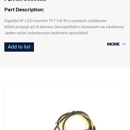
Part Description:
Digitální 8" LCD monitor TFT (16:9) s vysokým rozlišením
Může propojit až tři kamery (kompatibilní s kamerami se závěrkou)
Jeden režim zobrazování (režimem spouštění)
Zabudovány 2 typy parkovacích čar
Voděodolné pouzdro IP 64
Add to list
Snímač automatického nastavování jasu (den a noc)
Zabudovaný reproduktor
Funkce rychlostního spínače
Funkce paměti závěrky