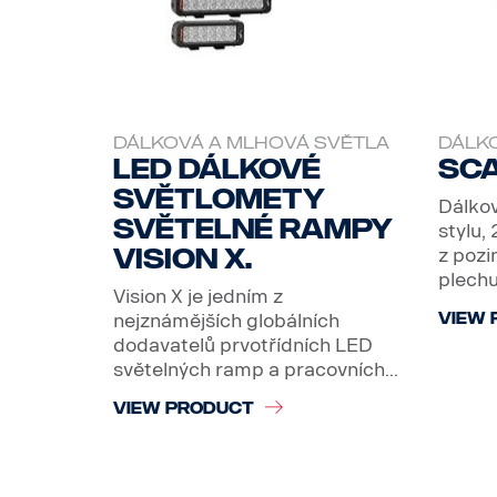
DÁLKOVÁ A MLHOVÁ SVĚTLA
DÁLK
LED dálkové
Sca
světlomety
Dálkov
světelné rampy
stylu,
Vision X.
z poz
plechu
Vision X je jedním z
nejznámějších globálních
VIEW 
dodavatelů prvotřídních LED
světelných ramp a pracovních...
VIEW PRODUCT