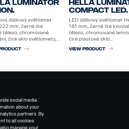
la Luminator
Hella Lumina
on.
Compact LED.
ový dálkový světlomet
LED dálkový světlomet He
 222 mm, černé lité
181 mm, černé lité kovov
 těleso, chromované
těleso, chromované lemov
ní, čiré sklo světlometu,...
čiré plastové sklo...
PRODUCT
VIEW PRODUCT
vide social media
ormation about your
nalytics partners. By
nt to all cookies
n also manage your