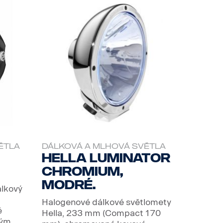
ĚTLA
DÁLKOVÁ A MLHOVÁ SVĚTLA
Hella Luminator
Chromium,
modré.
álkový
Halogenové dálkové světlomety
é
Hella, 233 mm (Compact 170
ým...