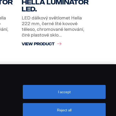
tor
Hella Luminator
LED.
lla
LED dálkový světlomet Hella
é
222 mm, černé lité kovové
ání,
těleso, chromované lemování,
čiré plastové sklo...
VIEW PRODUCT
I accept
Reject all