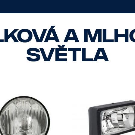
lková a mlh
světla