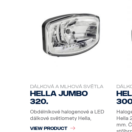
DÁLKOVÁ A MLHOVÁ SVĚTLA
DÁLK
Hella Jumbo
Hel
320.
300
Obdélníkové halogenové a LED
Haloge
dálkové světlomety Hella,
Hella
mm. Če
VIEW PRODUCT
stříbr