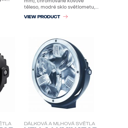
mm), chromované kovové
těleso, modré sklo světlometu,...
VIEW PRODUCT
ĚTLA
DÁLKOVÁ A MLHOVÁ SVĚTLA