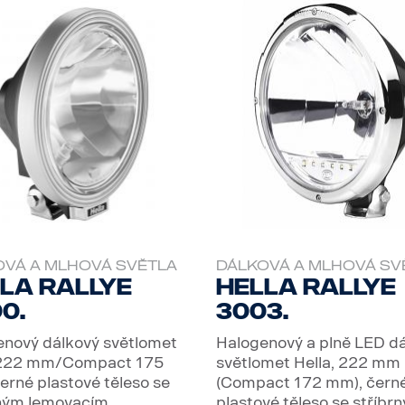
OVÁ A MLHOVÁ SVĚTLA
DÁLKOVÁ A MLHOVÁ SV
la Rallye
Hella Rallye
0.
3003.
nový dálkový světlomet
Halogenový a plně LED d
 222 mm/Compact 175
světlomet Hella, 222 mm
rné plastové těleso se
(Compact 172 mm), čern
ným lemovacím...
plastové těleso se stříbrn