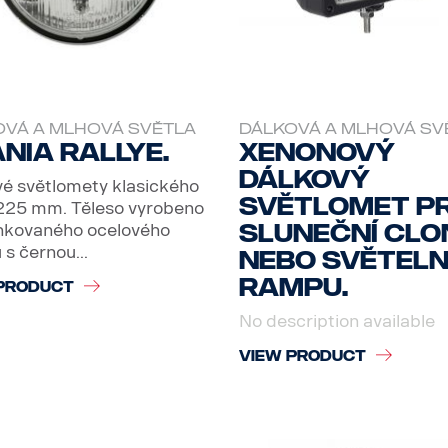
OVÁ A MLHOVÁ SVĚTLA
DÁLKOVÁ A MLHOVÁ SV
nia Rallye.
Xenonový
dálkový
é světlomety klasického
světlomet p
 225 mm. Těleso vyrobeno
sluneční clo
inkovaného ocelového
 s černou...
nebo světel
rampu.
PRODUCT
No description available
VIEW PRODUCT