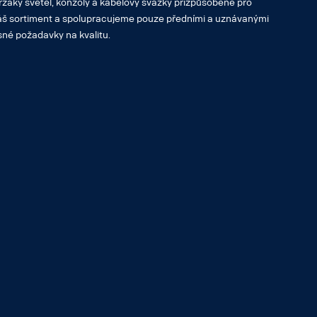
ržáky světel, konzoly a kabelový svazky přizpůsobené pro
áš sortiment a spolupracujeme pouze předními a uznávanými
sné požadavky na kvalitu.