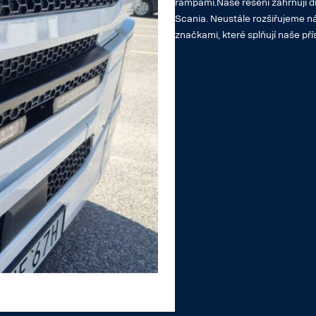
rampami.Naše řešení zahrnují d
Scania. Neustále rozšiřujeme n
značkami, které splňují naše pří