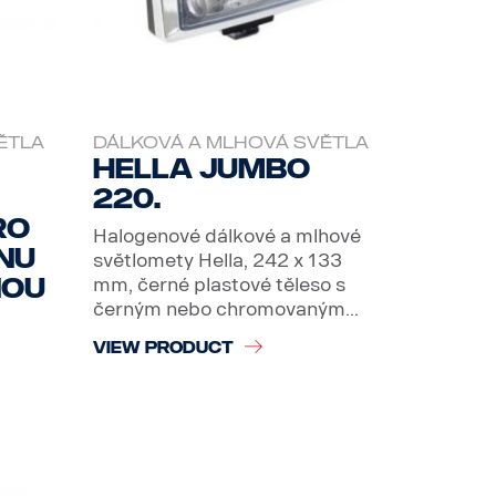
ĚTLA
DÁLKOVÁ A MLHOVÁ SVĚTLA
Hella Jumbo
220.
ro
Halogenové dálkové a mlhové
nu
světlomety Hella, 242 x 133
nou
mm, černé plastové těleso s
černým nebo chromovaným...
VIEW PRODUCT