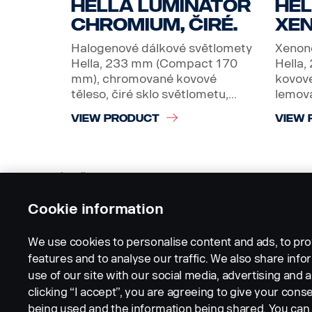
Hella Luminator
Hel
Chromium, čiré.
Xen
Halogenové dálkové světlomety
Xenon
Hella, 233 mm (Compact 170
Hella,
mm), chromované kovové
kovové
těleso, čiré sklo světlometu,...
lemová
VIEW PRODUCT
VIEW 
Loading...
Pages:
1
2
Cookie information
We use cookies to personalise content and ads, to pro
features and to analyse our traffic. We also share inf
use of our site with our social media, advertising and a
clicking “I accept”, you are agreeing to give your conse
being used and the information being shared. You ca