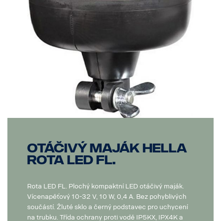
Otáčivý maják Hella
Rota LED FL.
Rota LED FL. Plochý kompaktní LED otáčivý maják.
Vícenapěťový 10-32 V, 10 W, 0,4 A. Bez pohyblivých
součástí. Žluté sklo a černý podstavec pro uchycení
na trubku. Třída ochrany proti vodě IP5KX, IPX4K a