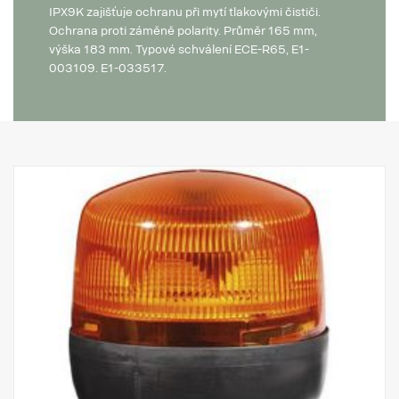
IPX9K zajišťuje ochranu při mytí tlakovými čističi.
Ochrana proti záměně polarity. Průměr 165 mm,
výška 183 mm. Typové schválení ECE-R65, E1-
003109. E1-033517.