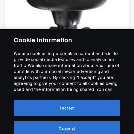
Cookie information
We use cookies to personalise content and ads, to
-
provide social media features and to analyse our
Part nr.:
2254051
traffic. We also share information about your use of
our site with our social media, advertising and
Part Description:
analytics partners. By clicking “I accept”, you are
No description available
agreeing to give your consent to all cookies being
used and the information being shared. You can
Add to list
also manage your cookies by clicking the “Cookie
settings” and selecting the categories you’d like to
accept. For a more detailed explanation of how we
I accept
use cookies, please visit our cookies section,
which you can find by clicking the link below this
text.
Cookie policy
Reject all