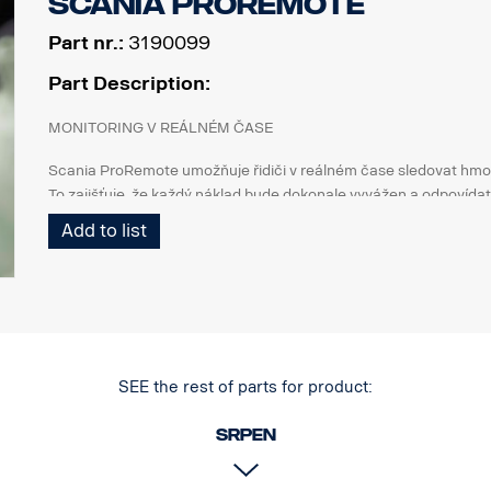
Scania ProRemote
Part nr.:
3190099
Part Description:
MONITORING V REÁLNÉM ČASE
Scania ProRemote umožňuje řidiči v reálném čase sledovat hmot
To zajišťuje, že každý náklad bude dokonale vyvážen a odpoví
předpisům.
Add to list
PŘIZPŮSOBENO PRO VOZIDLA SCANIA
Unikátní konstrukce pro nákladní vozidla Scania. Systém je vy
(1 200 nitů), který poskytuje křišťálově čistou viditelnost, takže 
potřebujete k přesnému nakládání. Pracuje s generací nákladní
SESAMM7. Zkontrolujte prosím místní homologační předpisy týka
SEE the rest of parts for product:
protože tento výrobek není zahrnut ve schválení Scania VWTA ko
srpen
AUTOMATICKÁ DETEKCE NÁPRAV: