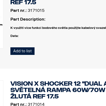
Ref 17.5
Part nr.:
3171015
Part Description:
K využití více funkcí bodového světla použijte kabelový sv
Data:
Šířka: 304 mm
Add to list
Výška (s držákem): 97 mm
Hloubka: 97 mm
Hmotnost: 1 700 gramů
Příkon, bodový: 60 W
Hrubý světelný tok, bodový: 6 420 lm
Dosvit při 1 lux: 400 m
VISION X SHOCKER 12 "DUAL 
Příkon, záplavový: 70 W
Hrubý světelný tok, záplavový: 3 550 lm
SVĚTELNÁ RAMPA 60W/70W B
Dosvit, záplavový při 1 lux: 110 m
ŽLUTÁ REF 17.5
Part nr.:
3171014