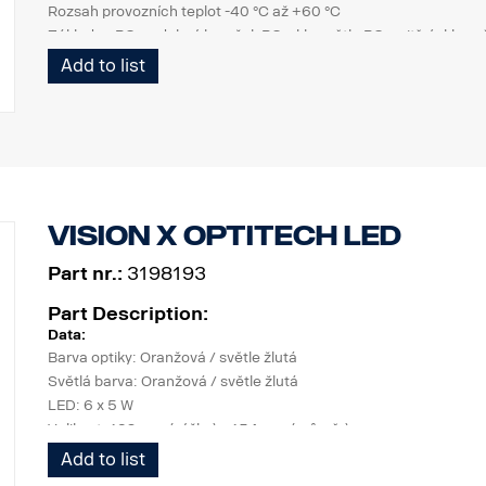
Rozsah provozních teplot -40 °C až +60 °C
Základna PC, ozdobný kroužek PC, sklo světla PC, vnitřní sklo sv
Rozsah provozních teplot -40 °C až +60 °C
Add to list
MECHANICKÉ VLASTNOSTI
Montážní šroub
Těsnicí kroužek
Připojovací šroub: kabel 500 mm
Stupeň krytí IP67
Vision X Optitech LED
Part nr.:
3198193
Part Description:
Data:
Barva optiky: Oranžová / světle žlutá
Světlá barva: Oranžová / světle žlutá
LED: 6 x 5 W
Velikost: 139 mm (výška) x 154 mm (průměr)
Hmotnost: 330 g
Add to list
Třída krytí IP: IP67