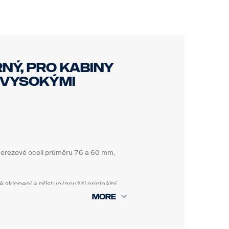
PR třída 3
ný, pro kabiny
o vysokými
 nerezové oceli průměru 76 a 60 mm,
klopení a přístup/použití originální
t bez použití nářadí.
jmout a vyměnit. Rám obsahuje také
 speciálními volitelnými držáky pro