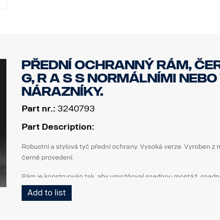
Odběr proudu: 1 A při 12 V
Napětí: 10–33 V
Provozní teplota: -30 °C až +60 °C
Označení: ECE 10R-06.22895 (R10), SAE J845 třída 1, W3-1, CIS
Přední ochranný rám, čer
G, R a S s normálními neb
nárazníky.
Part nr.:
3240793
Part Description:
Robustní a stylová tyč přední ochrany. Vysoká verze. Vyroben z
černé provedení.
Rám je konstruován tak, aby umožňoval snadnou montáž, snadné s
tažné tyče, protože spodní koncové trubky lze snadno demontova
Add to list
Svislé trubky lze také v případě, že dojde k jejich poškození, se
přípravu - upevňovací body pro upevnění LED světelných ramp, se