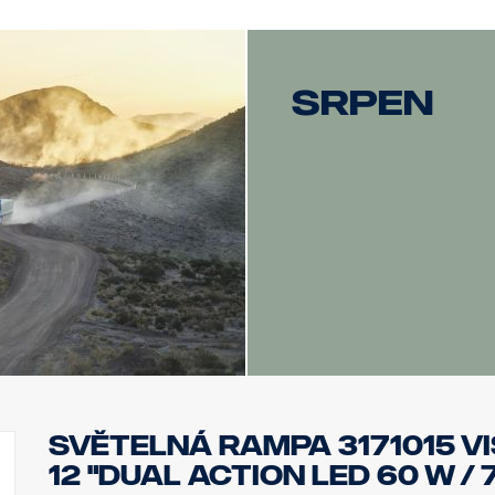
Jednotka přijímače automaticky detekuje počet náprav přívěsu a 
potřebné pro bezpečnou a efektivní nakládku.
POHODLÍ:
srpen
Magnetická nabíjecí základna Scania ProRemote a připojení USB-C 
připraveno k použití, což zkracuje prostoje a udržuje vysokou p
Zlepšete zážitek z nákladní dopravy se Scania ProRemote – vrcho
nakládání se můžete spolehnout na řešení, které je navrženo pro 
značku SCANIA, takže každá cesta je bezpečná a jednoduchá.
SVĚTELNÁ RAMPA 3171015 V
12 "DUAL ACTION LED 60 W / 