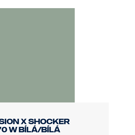
zajišťuje tak, že získáte informace
zajišťují, že je zařízení vždy
rovozuschopnost nákladního vozidla.
lem přesnosti a efektivnosti. Při
dokonalost a které je exkluzivní pro
ISION X SHOCKER
70 W BÍLÁ/BÍLÁ