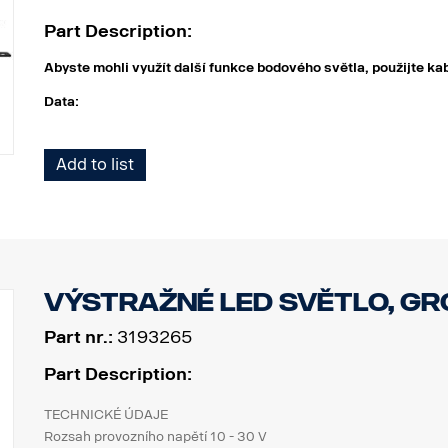
Part Description:
Abyste mohli využít další funkce bodového světla, použijte
Data:
Šířka: 304 mm
Add to list
Výška (s držákem): 97 mm
Hloubka: 97 mm
Hmotnost: 1 700 gramů
Příkon, bodové: 60 W
Hrubý světelný tok, bodové: 6 420 lm
Dosah, bodové při 1 svítivosti lux: 400 m
Výstražné LED světlo, Gr
Příkon, záplavové: 70 W
Hrubý světelný tok, záplavové: 3 550 lm
Part nr.:
3193265
Dosah, záplavové při svítivosti 1 lux: 110 m
Part Description:
TECHNICKÉ ÚDAJE
Rozsah provozního napětí 10 - 30 V