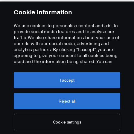
Nelakované, poháněná náprava
Cookie information
Part nr.:
1766561
We use cookies to personalise content and ads, to
Part Description:
provide social media features and to analyse our
Tyto vysoce kvalitní platové ozdobné kryty kol chrání náboje kol a
traffic. We also share information about your use of
dodávají vozidlu zcela nový vzhled. Dodávají se nelakované pro
our site with our social media, advertising and
úpravu v barvách společnosti. Znak Scania ve středu. Jednoduchá
analytics partners. By clicking “I accept”, you are
montáž a nízká hmotnost. Vhodné pro nákladní vozidla i autobusy.
agreeing to give your consent to all cookies being
Prodává se samostatně.
used and the information being shared. You can
Add to list
also manage your cookies by clicking the “Cookie
settings” and selecting the categories you’d like to
accept. For a more detailed explanation of how we
I accept
use cookies, please visit our cookies section,
which you can find by clicking the link below this
text.
Cookie policy
Reject all
Cookie settings
LEGAL NOTICE
COOKIES
PRIVACY STATEMENT