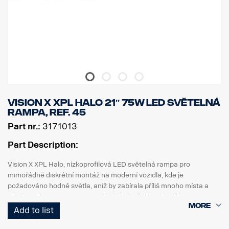
Halo efekt na samostatném vodiči.
DATA:
Označení E, napětí: 9–32 V, světelný vzor: 10° Spot
Výška: 52 mm, šířka: 61 mm, délka: 335 mm
Hmotnost: 0,95 kg
LED: 9 x 5 W, výkon: 45 W, spotřeba energie při 12 V: 3,75 A
Hrubý světelný tok: 4815 lm, efektivní světelný tok: 3371 lm
Dosah při 1 lux: 330 m
Vision X XPL HALO 21″ 75W LED světelná
rampa, ref. 45
Part nr.:
3171013
Part Description:
Vision X XPL Halo, nízkoprofilová LED světelná rampa pro
mimořádně diskrétní montáž na moderní vozidla, kde je
požadováno hodně světla, aniž by zabírala příliš mnoho místa a
přitahovala pozornost. XPL Halo je jednořadá světelná rampa s
výkonnými 5wattovými LED CREE a studeným světelným halo
Add to list
efektem kolem odrazek.