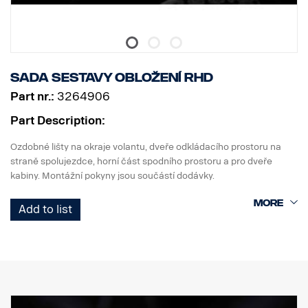
Sada sestavy obložení RHD
Part nr.:
3264906
Part Description:
Ozdobné lišty na okraje volantu, dveře odkládacího prostoru na
straně spolujezdce, horní část spodního prostoru a pro dveře
kabiny. Montážní pokyny jsou součástí dodávky.
Předpoklady pro designový balíček: nákladní vozidlo s předem
Add to list
vybranými lištami z výroby: FPC 03847L, černé obložení k
výměně, FPC 08488 pouze s možností stolku nebo odkládacího
prostoru a FPC 9109C, typ vnitřního panelu dveří, černý plast s
dekorační lištou k výměně.