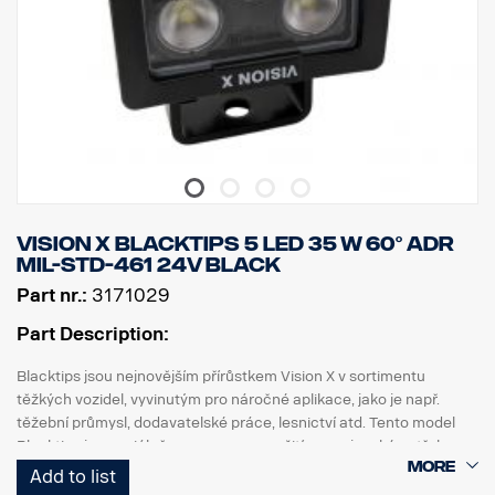
Vision X BLACKTIPS 5 LED 35 W 60° ADR
MIL-STD-461 24V BLACK
Part nr.:
3171029
Part Description:
Blacktips jsou nejnovějším přírůstkem Vision X v sortimentu
těžkých vozidel, vyvinutým pro náročné aplikace, jako je např.
těžební průmysl, dodavatelské práce, lesnictví atd. Tento model
Blacktips je speciálně upraven pro použití pro vojenské potřeby.
Blacktips používá nejnovější generaci diod, které poskytují až 80–
Add to list
90 lumenů na W, což je v současné době nejvyšší účinnost, jaké lze