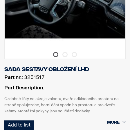
Sada sestavy obložení LHD
Part nr.:
3251517
Part Description:
Ozdobné lišty na okraje volantu, dveře odkládacího prostoru na
straně spolujezdce, horní část spodního prostoru a pro dveře
kabiny. Montážní pokyny jsou součástí dodávky.
Předpoklady pro designový balíček: nákladní vozidlo s předem
Add to list
vybranými lištami z výroby: FPC 03847L, černé obložení k