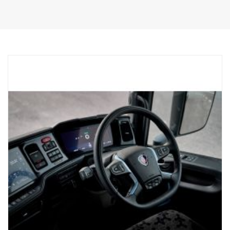
výměně, FPC 08488 pouze s možností stolku nebo odkládacího
prostoru a FPC 9109C, typ vnitřního panelu dveří, černý plast s
dekorační lištou k výměně.