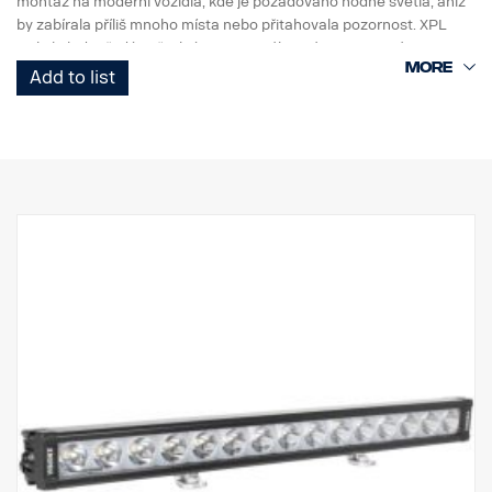
montáž na moderní vozidla, kde je požadováno hodně světla, aniž
by zabírala příliš mnoho místa nebo přitahovala pozornost. XPL
Halo je jednořadá světelná rampa s výkonnými 5wattovými LED
CREE, které má PX rampa, a světelným halo efektem kolem
Add to list
odrazek.
Vlastnosti:
Robustní hliníkový/kompozitní obal.
Nerozbitná polykarbonátová skla.
Přetlakový ventil odolný proti vlhkosti.
Odolná konstrukce – schopná odolávat vibracím až do 15,6 gRMS.
Vestavěný filtr rušení EMC (CISPR 25) – neruší elektronické
systémy vozidla.
Aktivní regulace teploty s Prime Drive a ETM.
Schváleno CE, certifikováno RoHS.
Vodotěsnost IP68/IP69K.
Barevná teplota 6000 K
Testováno při teplotách od -40 °C do +80 °C.
Včetně zapojení relé.
Montážní patky jsou součástí dodávky, boční křídlová upevnění
jsou volitelná.