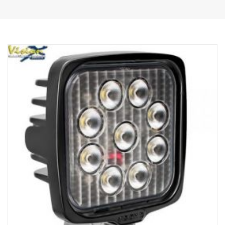
Vlastnosti:
Záruka na funkčnost 5,5 roku.
Robustní hliníkový/kompozitní obal.
Nerozbitná polykarbonátová skla.
Přetlakový ventil odolný proti vlhkosti.
Odolná konstrukce – schopná odolávat vibracím až do 15,6 gRMS.
Vestavěný filtr rušení EMC (CISPR 25) – neruší elektronické
systémy vozidla.
Aktivní regulace teploty s Prime Drive a ETM.
Schváleno CE, certifikováno RoHS.
Vodotěsnost IP68/IP69K.
Barevná teplota 6000 K.
Testováno při teplotách od -40 °C do +80 °C.
Včetně zapojení relé.
Montážní patky jsou součástí dodávky, boční křídlová upevnění
jsou volitelná (č. výrobku XPL-LEM).
Halo efekt na samostatném vodiči.
Data:
Označení E: Ano
Napětí: 9–32 V