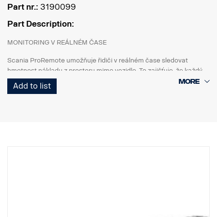
Part nr.:
3190099
Part Description:
MONITORING V REÁLNÉM ČASE
Scania ProRemote umožňuje řidiči v reálném čase sledovat
hmotnost nákladu z prostoru mimo vozidlo. To zajišťuje, že každý
náklad bude dokonale vyvážen a odpovídat omezením hmotnosti a
Add to list
odvětvovým předpisům.
PŘIZPŮSOBENO PRO VOZIDLA SCANIA
Unikátní konstrukce pro nákladní vozidla Scania. Systém je
vybaven 3,5palcovým dotykovým displejem (1 200 nitů), který
poskytuje křišťálově čistou viditelnost, takže máte vždy přístup k
nástrojům, které potřebujete k přesnému nakládání. Pracuje s
generací nákladních vozidel NTG s elektrickým systémem
SESAMM7. Zkontrolujte prosím místní homologační předpisy
týkající se kybernetické bezpečnosti GSR, protože tento výrobek
není zahrnut ve schválení Scania VWTA kompletního vozidla.