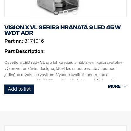
Světelný vzor: 10° Spot
Výška: 52 mm, šířka: 61 mm, délka: 527 mm
Hmotnost: 1,4 kg
LED: 15 x 5 W
Vision X VL Series hranatá 9 LED 45 W
Výkon: 75 W
W/DT ADR
Spotřeba energie při 12 V: 6,25 A
Part nr.:
3171016
Hrubý světelný tok: 8025 lm, efektivní světelný tok: 5618 lm
Dosah při 1 lux: 451 m
Part Description:
Osvětlení LED řady VL pro lehká vozidla nabízí vynikající světelný
výkon ve funkčním designu, který lze snadno nastavit pomocí
jediného držáku se závitem. Vysoce kvalitní konstrukce a
komponenty umožňují LED osvětlení řady VL pro lehká vozidla
odolávat vibracím až do 15,6 gRMS. Vestavěná ochrana proti
Add to list
zpětné polaritě pomáhá předcházet náhodnému poškození
způsobenému nesprávnou instalací.
Pracovní osvětlení řady VL LED pro lehká vozidla je vysoce
hodnotná, všestranná řada určená pro celou řadu použití na
lehkých užitkových vozidlech.