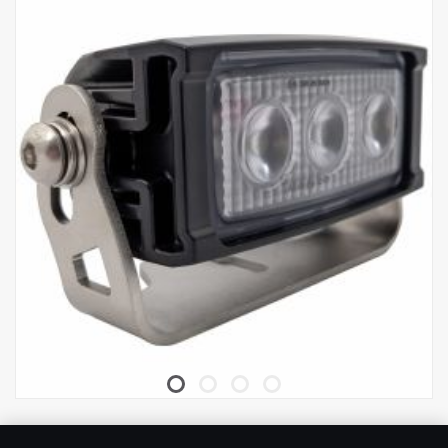
Data:
Obal světlometu: Robustní hliník
Snadná instalace pouze pomocí + a - kabelů.
Napětí: 9–32 V
Spotřeba energie: 3,75 A při 12 V
Stupeň krytí: IP67
Schválení: schváleno ADR
Vibrace: 15,6 G
Výška: 131 mm
Šířka: 110 mm
Hloubka: 60 mm
Hmotnost: 900 gramů
Výkon: 45 W
Počet LED: 9 ks x 5 W
Hrubý světelný tok: 4752 lm
Efektivní světelný tok: 3326 lm
Schválení EMC: CISPR25 třída 3
Vision X VL Series kompaktní 3-LED 15 W