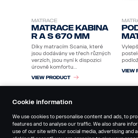
MATRACE
MATR
Matrace kabina
Po
R a S 670 mm
ma
Díky matracím Scania, které
Vylepš
jsou dodávány ve třech různých
postel
verzích, jsou nyní k dispozici
podlo
úrovně komfortu...
VIEW 
VIEW PRODUCT
Cookie information
We use cookies to personalise content and ads, to pro
features and to analyse our traffic. We also share inf
use of our site with our social media, advertising and a