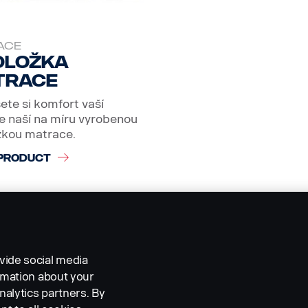
ACE
dložka
trace
ete si komfort vaší
e naší na míru vyrobenou
žkou matrace.
PRODUCT
vide social media
ormation about your
nalytics partners. By