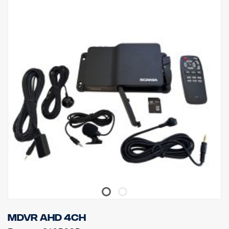
• Detekce chodců a jízdních kol.
Motocykly, osobní automobily, autobusy, nákladní vozidla (volitelné)
- Optimalizovanou vzdálenost a plochu rozpoznání (ROI) lze
nastavit pomocí dálkového ovládání (volitelné).
• Digitální zoom (DZoom)
• Video alarm (překrytí) a výstup výstražného zvuku / externí
reproduktor (součástí dodávky)
• Vodotěsnost IP69K
• Vstupní a výstupní kabel spínání (volitelně)
• Rozměry 91 x 20,5 x 79 mm
• Hmotnost: 264 g
• 24 V
• Provozní teplota -20 ℃ až ~70 ℃
Pro speciální možnosti instalace
Naprogramování dálkového ovládání 3306220
Kabel spínání 3313975.
Pro použití s kamerou R158 jsou požadovány adaptéry 3203573
MDVR AHD 4CH
a 3203575.