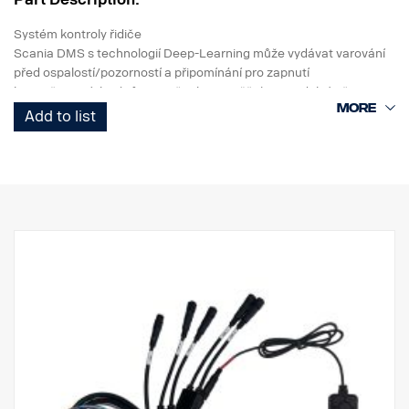
Systém kontroly řidiče
Scania DMS s technologií Deep-Learning může vydávat varování
před ospalostí/pozorností a připomínání pro zapnutí
bezpečnostních pásů. Kromě toho umožňuje pravidelný přenos
dat událostí a videozáznamů.
Add to list
Systém Scania DMS poskytuje spolehlivá varování před ospalostí
a rozptýlením díky algoritmu
Algoritmus učení, který umožňuje rozpoznávání obličeje i v
různých prostředích vozidla
, jako je sluneční světlo, noc a obličej řidiče s nasazenou maskou,
kloboukem nebo slunečními brýlemi.
Zjišťuje a provádí výpočet polohy hlavy ( x, y, z ), zjišťuje směr
obličeje
(odklon, náklon, převrácení) a otevírání/zavírání očí a úst.
Systém DMS může být sloučen s MDAS-9N prostřednictvím sítě
Ethernet, což umožňuje přenos videí
a dat z událostí systému
ADAS do Scania DMS a následné souběžné odeslání dat
ADS a DMS do telematického zařízení přes kabel RS232.
Přenáší videa v reálném čase prostřednictvím sítě Ethernet