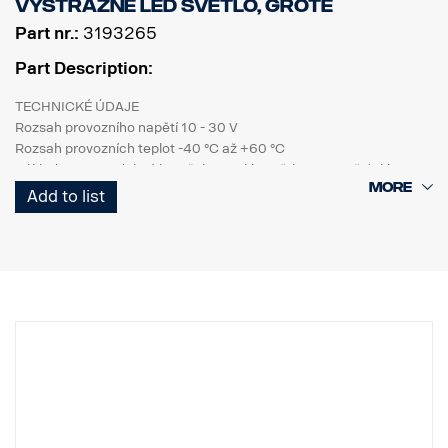
Systém byl vyvinut speciálně pro nákladní vozidla Scania a je
Výstražné LED světlo, Grote
kompatibilní s generací NTG. Je vybaven 3,5palcovou dotykovou
Part nr.:
3193265
obrazovkou (1 200 nitů) s vynikajícím podáním obrazu, která vám
zajistí okamžitý přístup ke všem nástrojům pro přesné nakládání.
Part Description:
POZNÁMKA:
TECHNICKÉ ÚDAJE
Aby zařízení mohlo sledovat hmotnost, musí mít nákladní vozidlo
Rozsah provozního napětí 10 - 30 V
plné vzduchové pérování.
Rozsah provozních teplot -40 °C až +60 °C
Nákladní vozidlo musí být vybaveno řídicí jednotkou BCI (Bodywork
Základna PC, ozdobný kroužek PC, sklo světla PC, vnitřní sklo
– FPC5837A) a musí mít povolenou sběrnici EXT CAN s rychlostí
světla PC
Add to list
250 kbit/s.
Rozsah provozních teplot -40 °C až +60 °C
Aby bylo možné nastartovat motor, musí být nákladní vozidlo
vybaveno „dálkovým startem motoru“ – FPC3313B.
Aby mohlo ovládání otáček motoru fungovat, musí být v SDP3
MECHANICKÉ VLASTNOSTI
(nebo SWS) nastaveno „External CAN“ jako „Type of Control“ (typ
Montážní šroub
regulace)".
Těsnicí kroužek
U nákladních vozidel NTG s elektrickým systémem SESAMM7
Připojovací šroub: kabel 500 mm
prosím zkontrolujte místní homologační předpisy týkající se
Stupeň krytí IP67
kybernetické bezpečnosti GSR, protože tento výrobek není
zahrnut ve schválení Scania VWTA kompletního vozidla.