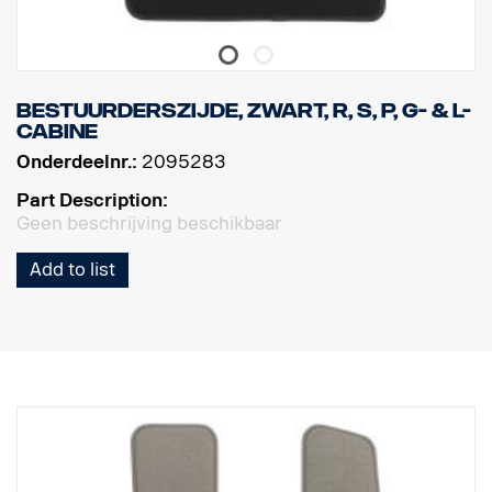
Bestuurderszijde, zwart, R, S, P, G- & L-
cabine
Onderdeelnr.:
2095283
Part Description:
Geen beschrijving beschikbaar
Add to list