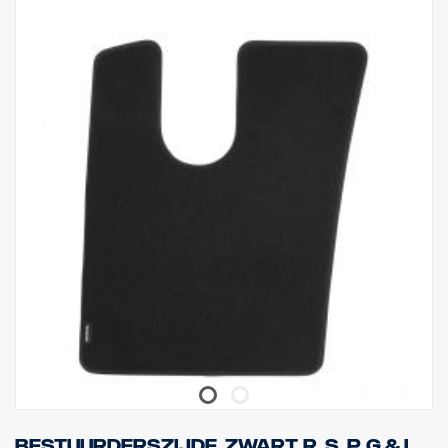
Bestuurderszijde, zwart, R, S, P, G & L