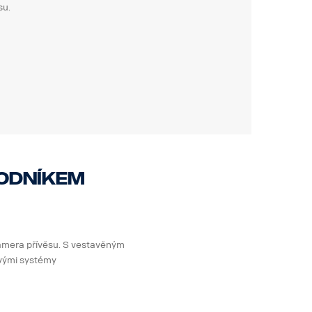
su.
vodníkem
 kamera přívěsu. S vestavěným
ovými systémy