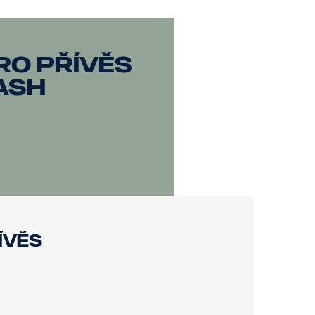
ro přívěs
ash
ívěs