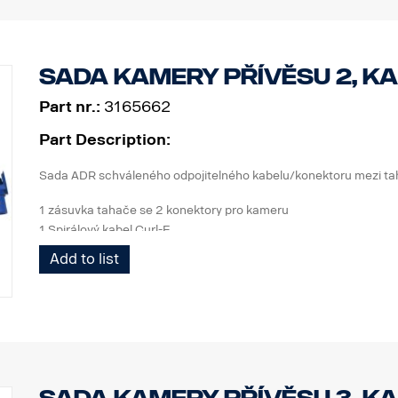
Sada kamery přívěsu 2, k
Part nr.:
3165662
Part Description:
Sada ADR schváleného odpojitelného kabelu/konektoru mezi tah
1 zásuvka tahače se 2 konektory pro kameru
1 Spirálový kabel Curl-E
1 zásuvka tahače se 2 konektory pro kameru
Add to list