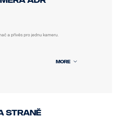
amera ADR
ač a přívěs pro jednu kameru.
a straně