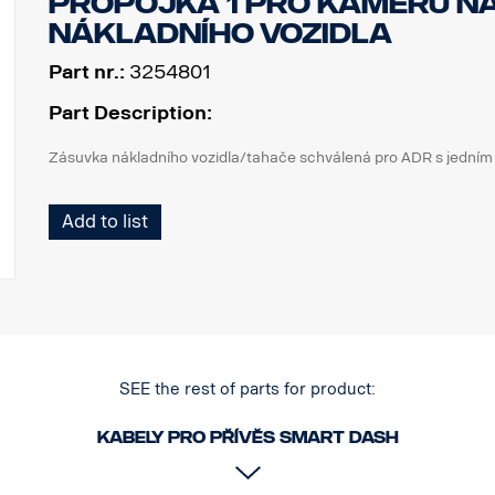
Propojka 1 pro kameru n
nákladního vozidla
Part nr.:
3254801
Part Description:
Zásuvka nákladního vozidla/tahače schválená pro ADR s jední
Add to list
SEE the rest of parts for product:
Kabely pro přívěs smart dash