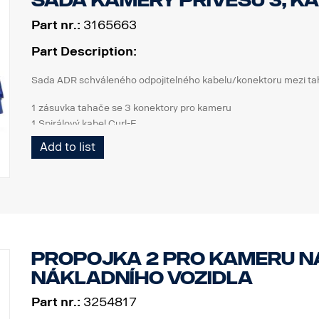
Sada kamery přívěsu 3, k
Part nr.:
3165663
Part Description:
Sada ADR schváleného odpojitelného kabelu/konektoru mezi tah
1 zásuvka tahače se 3 konektory pro kameru
1 Spirálový kabel Curl-E
1 zásuvka návěsu se 3 konektory pro kameru
Add to list
Propojka 2 pro kameru n
nákladního vozidla
Part nr.:
3254817