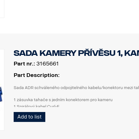
Sada kamery přívěsu 1, k
Part nr.:
3165661
Part Description:
Sada ADR schváleného odpojitelného kabelu/konektoru mezi tah
1 zásuvka tahače s jedním konektorem pro kameru
1 Spirálový kabel Curl-E
1 zásuvka návěsu s jedním konektorem pro kameru
Add to list