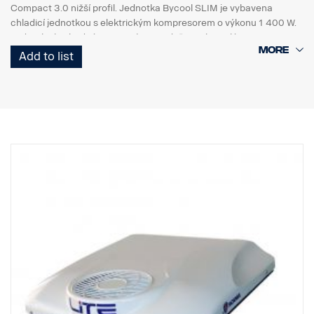
Compact 3.0 nižší profil. Jednotka Bycool SLIM je vybavena
chladicí jednotkou s elektrickým kompresorem o výkonu 1 400 W.
Jednotka je vhodná pro systémy se dvěma akumulátory.
Add to list
Toto číslo dílu zahrnuje předem namontovanou jednotku, kabelový
svazek a díly pro vyztužení střešních spojlerů, pokud je například
nutné spojler uříznout na rozměr tak, aby lícoval kabinovou
chladicí jednotkou. K dispozici je příprava kabelu FPC5168C.
Jednotka Bycool SLIM má rozměry (DxŠxV mm) 896x874x116
mm a hmotnost přibližně 34 kg. Po montáži zvýší tato jednotka
výšku vozidla přibližně o +144 mm, proto je nutné změřit celkovou
výšku kabiny s chladicí jednotkou kabiny a ujistit se, že
nepřekračuje maximální povolenou výšku.
Montážní pokyny, seznam náhradních dílů a uživatelské příručky si
prosím stáhněte ze stránek
http://scania.dirna.com/