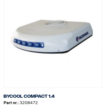
Spotřeba elektrické energie při vypnutém motoru: 11-24 Ah.
Spotřeba elektrické energie při zapnutém motoru: 25-38 Ah.
Vezměte na vědomí, že jednotka Compact 3.0 má následující
nároky na vnější zdroje:
Min. kapacita akumulátoru: 180 A
Min. výkon alternátoru: 80 Ah
Montážní pokyny, seznam náhradních dílů a uživatelské příručky si
prosím stáhněte ze stránek
http://scania.dirna.com/
Bycool Compact 1.4
Part nr.:
3208472