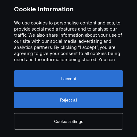
Part Description:
Jednoduchá montáž. Vhodný pro kabiny S, R, G a P 20. Dodává se
Cookie information
v sadě po dvou kusech, pro levou a pravou stranu.
We use cookies to personalise content and ads, to
Add to list
provide social media features and to analyse our
traffic. We also share information about your use of
our site with our social media, advertising and
analytics partners. By clicking “I accept”, you are
agreeing to give your consent to all cookies being
used and the information being shared. You can
also manage your cookies by clicking the “Cookie
settings” and selecting the categories you’d like to
accept. For a more detailed explanation of how we
I accept
use cookies, please visit our cookies section,
which you can find by clicking the link below this
text.
Cookie policy
Reject all
Cookie settings