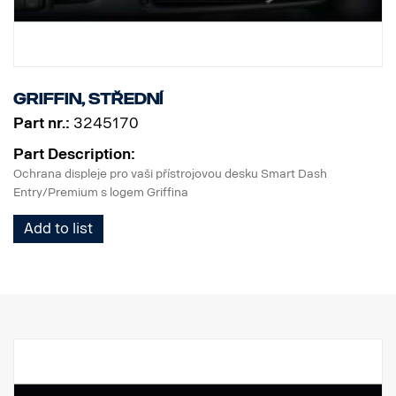
Griffin, střední
Part nr.:
3245170
Part Description:
Ochrana displeje pro vaši přístrojovou desku Smart Dash
Entry/Premium s logem Griffina
Add to list