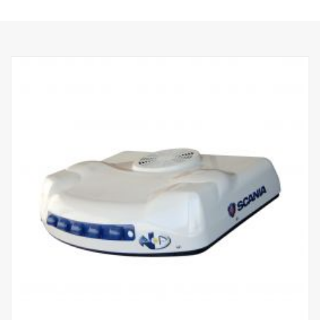
Toto číslo dílu zahrnuje předem namontovanou jednotku a také
kabelový svazek.
Jednotka Lite má rozměry (DxŠxV mm) 672x740x122 mm a
hmotnost přibližně 25 kg.Montážní pokyny, seznam náhradních
dílů a uživatelské příručky si prosím stáhněte ze stránek
.
http://scania.dirna.com/