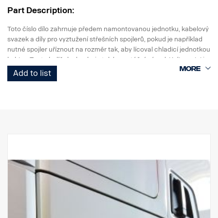
Part Description:
Toto číslo dílo zahrnuje předem namontovanou jednotku, kabelový
svazek a díly pro vyztužení střešních spojlerů, pokud je například
nutné spojler uříznout na rozměr tak, aby lícoval chladicí jednotkou
kabiny. Tento balíček obsahuje také montážní návod. K dispozici je
příprava kabelu FPC01568C.
Add to list
Jednotka Bycool Compact 1.4 má rozměry (DxŠxV mm)
826x726x179 mm a hmotnost přibližně 29,9 kg. Tato jednotka
zvýší výšku vozidla přibližně o + 214 mm, proto je nutné změřit
celkovou výšku kabiny s chladicí jednotkou kabiny a ujistit se, že
nepřekračuje maximální povolenou výšku.
Montážní pokyny, seznam náhradních dílů a uživatelské příručky si
prosím stáhněte ze stránek
http://scania.dirna.com/