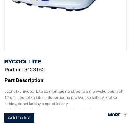
Bycool LITE
Part nr.:
3123152
Part Description:
Jednotka Bycool Lite se montuje na střechu a má výšku pouhých
12 cm. Jednotka Lite je doporučena pro vysoké kabiny, krátké
kabiny, denní kabiny a spací kabiny.
Chladicí jednotka Lite je vybavena elektrickým kompresorem a
poskytuje výkon 1 000 W. Je již výroby naplněna plynným
Add to list
chladivem 134A. Tato jednotka je přizpůsobena pro systém
duálních akumulátorů.