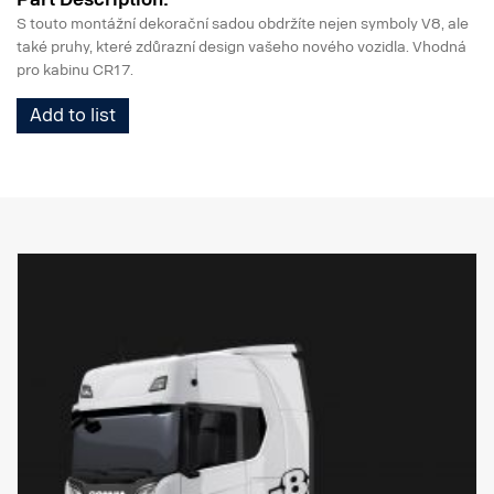
S touto montážní dekorační sadou obdržíte nejen symboly V8, ale
také pruhy, které zdůrazní design vašeho nového vozidla. Vhodná
pro kabinu CR17.
Add to list