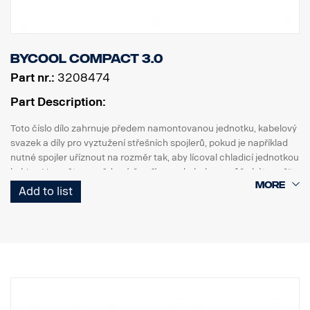
Bycool Compact 3.0
Part nr.:
3208474
Part Description:
Toto číslo dílo zahrnuje předem namontovanou jednotku, kabelový
svazek a díly pro vyztužení střešních spojlerů, pokud je například
nutné spojler uříznout na rozměr tak, aby lícoval chladicí jednotkou
kabiny. Vezměte na vědomí, že příprava kabelu nemůže být využita
pro tuto jednotku. Pro montáž je dodán samostatný kabelový
Add to list
svazek.
Jednotka Bycool Compact 3.0 má rozměry (DxŠxV mm)
826x726x205 mm a hmotnost přibližně 39,3 kg. Tato jednotka
zvýší výšku vozidla přibližně o + 220 mm, proto je nutné změřit
celkovou výšku kabiny s chladicí jednotkou kabiny a ujistit se, že
nepřekračuje maximální povolenou výšku.