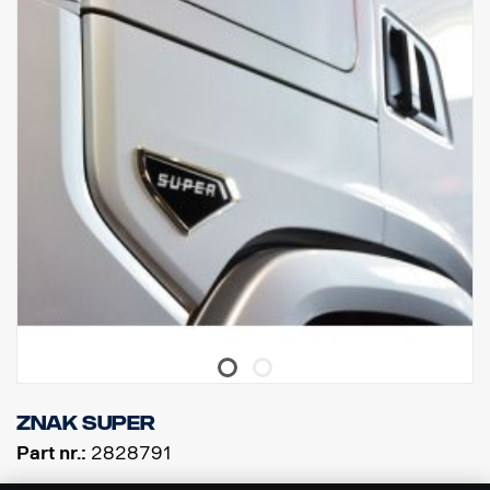
znak Super
Part nr.:
2828791