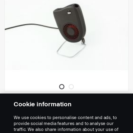
Elektrické kabinové topení
Cookie information
Part nr.:
2796076
We use cookies to personalise content and ads, to
Part Description:
provide social media features and to analyse our
traffic. We also share information about your use of
Topení WaveLine 1700 má dva výkonové režimy (1700 W a 1100