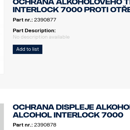
Ochrana alkoholového t
Interlock 7000 proti ot
Part nr.:
2390877
Part Description:
No description available
Add to list
Ochrana displeje alkoho
Alcohol Interlock 7000
Part nr.:
2390878