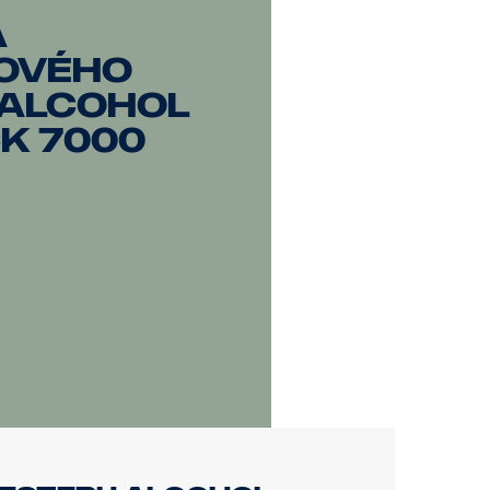
a
ového
 Alcohol
k 7000