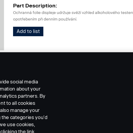
Part Description:
Ochranná folie displeje udržuje svěží vzhled alkoholového tester
opotřebením při denním používání.
Add to list
vide social media
ormation about your
nalytics partners. By
nt to all cookies
n also manage your
g the categories you’d
 we use cookies,
clicking the link