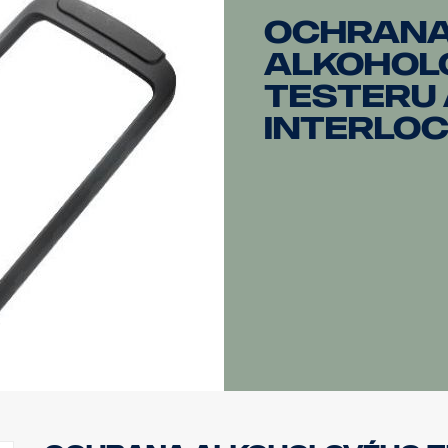
Ochran
alkohol
testeru
Interloc