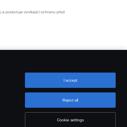
u a poskytuje vynikající ochranu před
I accept
Reject all
Cookie settings