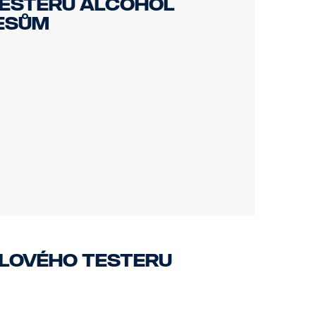
esteru Alcohol
řesům
lového testeru