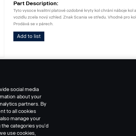
Part Description:
Tyto vysoce kvalitní platové ozdobné kryty kol chrání náboje kol 
vozidlu zcela nový vzhled. Znak Scania ve středu. Vhodné pro ko
Prodává se v párech.
Add to list
vide social media
ormation about your
nalytics partners. By
nt to all cookies
n also manage your
g the categories you’d
 we use cookies,