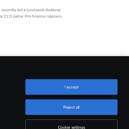
a svorníky kol a současně dodávají
la 22,5 palce. Pro hnanou nápravu.
I accept
Reject all
Cookie settings