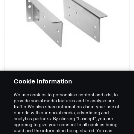
Cookie information
Držák
We use cookies to personalise content and ads, to
Part nr.:
2843035
provide social media features and to analyse our
traffic. We also share information about your use of
Part Description:
our site with our social media, advertising and
Dvojice držáků, nerezová ocel – 2,5 mm 520x205. Dodávka
analytics partners. By clicking “I accept”, you are
neobsahuje upevňovací prvky.
agreeing to give your consent to all cookies being
used and the information being shared. You can