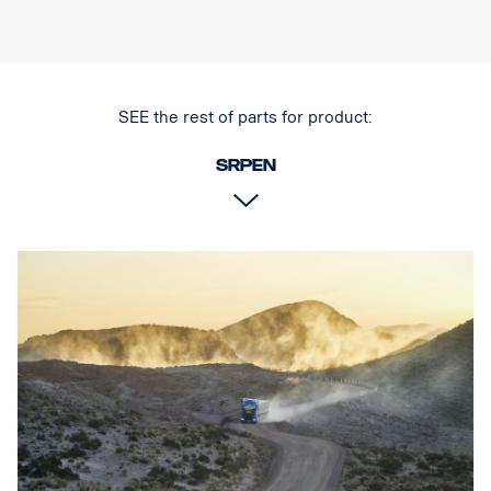
VLASTNOSTI:
Prakticky nerozbitné polykarbonátové sklo
Vysoké krytí IP (IP 68)
Odolnost proti vibracím (15,6 gRMS)
SEE the rest of parts for product:
Nízká spotřeba energie v poměru k výkonu
Testováno na EMC (rádiové rušení)
srpen
Životnost diody 50 000 hodin
DATA:
Obal světlometu: Robustní hliník
Napětí: 11–32 V, spotřeba energie: 5 A při 12 V
Stupeň krytí IP: IP68, třída vibrací: 15.6G
Provozní teplota: -40 °C / + 80 °C
Výška: 70 mm, hloubka: 80 mm, šířka: 292,2 mm
Výkon: 60 W, LED: 6
Hrubý světelný tok: 6 474 lm, efektivní světelný tok: 4 531 lm
Sklo: Polykarbonát, obraz světla: 6,5° Spot