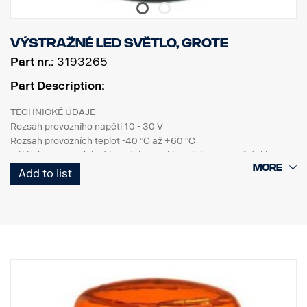
Výstražné LED světlo, Grote
Part nr.:
3193265
Part Description:
TECHNICKÉ ÚDAJE
Rozsah provozního napětí 10 - 30 V
Rozsah provozních teplot -40 °C až +60 °C
Základna PC, ozdobný kroužek PC, sklo světla PC, vnitřní sklo
světla PC
Add to list
Rozsah provozních teplot -40 °C až +60 °C
MECHANICKÉ VLASTNOSTI
Montážní šroub
Těsnicí kroužek
Připojovací šroub: kabel 500 mm
Stupeň krytí IP67