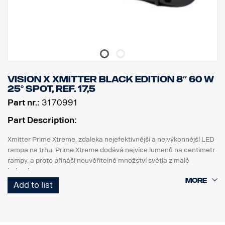
Vision X Xmitter Black Edition 8″ 60 W
25° Spot, ref. 17,5
Part nr.:
3170991
Part Description:
Xmitter Prime Xtreme, zdaleka nejefektivnější a nejvýkonnější LED
rampa na trhu. Prime Xtreme dodává nejvíce lumenů na centimetr
rampy, a proto přináší neuvěřitelné množství světla z malé
jednotky.
Add to list
Jedná se o verzi Black Edition této LED rampy s černým pozadím,
které působí nenápadněji než dřívější chromované pozadí.
Označení E