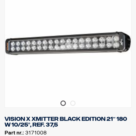
Výška: 95,25 mm, hloubka: 84,07 mm, šířka: 282 mm
LED: 18 ks 5 W
Hrubý světelný tok: 9 504 lm, efektivní světelný tok: 6 660 lm
Sklo: Polykarbonát
Obraz světla: 10° Spot
Vision X Xmitter BLACK EDITION 21″ 180
W 10/25°, ref. 37,5
Part nr.:
3171008