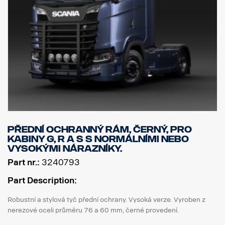
Přední ochranný rám, černý, pro
kabiny G, R a S s normálními nebo
vysokými nárazníky.
Part nr.:
3240793
Part Description:
Robustní a stylová tyč přední ochrany. Vysoká verze. Vyroben z
nerezové oceli průměru 76 a 60 mm, černé provedení.