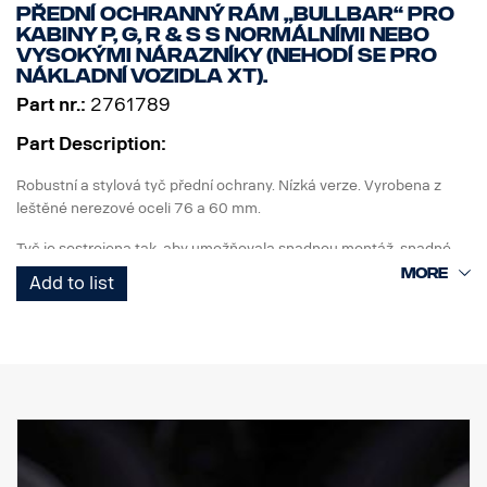
Přední ochranný rám „Bullbar“ pro
kabiny P, G, R & S s normálními nebo
vysokými nárazníky (nehodí se pro
nákladní vozidla XT).
Part nr.:
2761789
Part Description:
Robustní a stylová tyč přední ochrany. Nízká verze. Vyrobena z
leštěné nerezové oceli 76 a 60 mm.
Tyč je sestrojena tak, aby umožňovala snadnou montáž, snadné
sklopení a přístup/použití originální spojovací tyče. Spodní
Add to list
koncové trubky lze snadno odmontovat bez použití jakýchkoli
nástrojů.
Svislé trubky lze také v případě, že dojde k jejich poškození,
sejmout a vyměnit. Tyč obsahuje také přípravu - upevňovací body
pro upevnění LED tyčí, se speciálními volitelnými držáky pro horní
svislé tyče. Předem namontovaný připojovací svazek ve spodní
části.