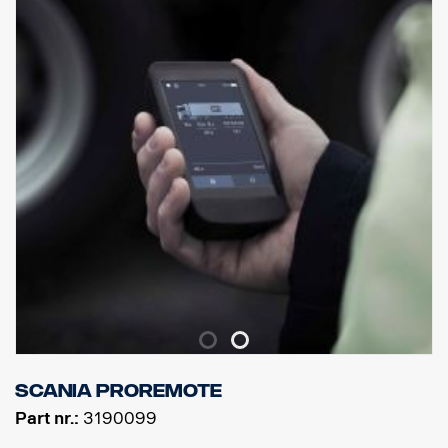
0mm vysunutý nárazník, navržený pro Scania kabiny P, G, R a S s
klasickými nebo vysokými nárazníky, je doporučován pro dosažení
nejlepší možné světlé výšky, ale je vhodný také pro 40mm
vysunuté nárazníky.
NEhodí se pro nízké nebo vysunuté ocelové „XT“ nárazníky.
Součástí dodávky jsou nástroje pro montáž, 8 ks držáků svítidel a
montážní instrukce.
( Světla nejsou součástí dodávky )
Scania ProRemote
Part nr.:
3190099