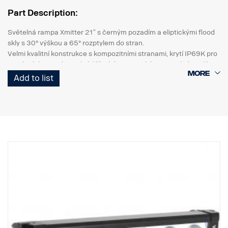
Part Description:
Světelná rampa Xmitter 21″ s černým pozadím a eliptickými flood
skly s 30° výškou a 65° rozptylem do stran.
Velmi kvalitní konstrukce s kompozitními stranami, krytí IP69K pro
vysokotlakou vodu, stejná šířka jako evropská registrační značka,
vysoká odolnost proti vibracím a kvalitní těsnění. Polykarbonátové
Add to list
sklo odolné vůči UV záření a štěrku zajišťuje dlouhá léta bezpečné
jízdy ve tmě.
DATA:
Označení E
Obal světlometu: Robustní hliník
Napětí: 24 V, spotřeba energie: 15 A při 24 V
Stupeň krytí IP: IP68 a IP69K, třída vibrací: 15.6G
Provozní teplota: -40 °C / +80 °C
Výška: 75 mm, šířka: 85 mm, délka: 525 mm
Sklo: Polykarbonát
Výkon: 180 W, LED: 36 ks x 5 W
Hrubý světelný tok: 19 008 lm, efektivní světelný tok: 13 320 lm
Obrazec osvětlení: Kombinace 10° Spot a 30/65° flood