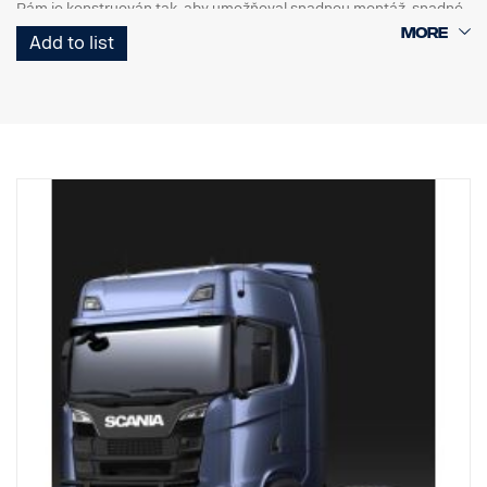
Rám je konstruován tak, aby umožňoval snadnou montáž, snadné
sklopení a přístup/použití originální tažné tyče, protože spodní
Add to list
koncové trubky lze snadno demontovat bez použití nářadí.
Svislé trubky lze také v případě, že dojde k jejich poškození,
sejmout a vyměnit. Rám obsahuje také přípravu - upevňovací body
pro upevnění LED světelných ramp, se speciálními volitelnými
držáky pro horní svislé tyče. Předem namontovaný připojovací
svazek ve spodní části.
0mm vysunutý nárazník, navržený pro Scania kabiny G, R a S s
klasickými nebo vysokými nárazníky, je doporučován pro dosažení
nejlepší možné světlé výšky, ale je vhodný také pro 40mm
vysunuté nárazníky.
Pro kabiny P doporučujeme nízkou verzi, p/n 3240794.
NEHODÍ se pro nízké nebo vysunuté ocelové nárazníky „XT“.
Součástí dodávky jsou nástroje pro montáž, držák loga, 8 ks
držáků svítidel a montážní instrukce.
( Světla nejsou součástí dodávky )