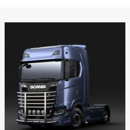
Svislé trubky lze také v případě, že dojde k jejich poškození,
sejmout a vyměnit. Rám obsahuje také přípravu - upevňovací body
pro upevnění LED světelných ramp, se speciálními volitelnými
držáky pro horní svislé tyče. Předem namontovaný připojovací
svazek ve spodní části.
0mm vysunutý nárazník, navržený pro Scania kabiny P, G, R a S s
klasickými nebo vysokými nárazníky, je doporučován pro dosažení
nejlepší možné světlé výšky, ale je vhodný také pro 40mm
vysunuté nárazníky.
NEHODÍ se pro nízké nebo vysunuté ocelové „XT“ nárazníky.
Součástí dodávky jsou nástroje pro montáž, 8 ks držáků svítidel a
montážní instrukce.
(Světla nejsou součástí dodávky.)