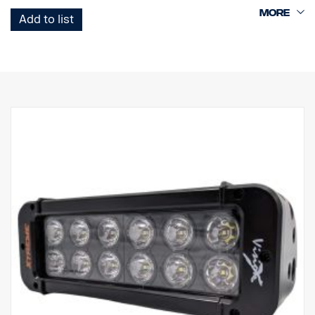
Add to list
Jedná se o verzi Black Edition této LED rampy s černým pozadím,
které působí nenápadněji než dřívější chromované pozadí.
Označení E
Obal světlometu: Robustní hliník
Napětí: 24 V
Spotřeba energie: 2,5 A při 24 V
Třída krytí IP: IP68
Třída vibrací: 15.6G
Provozní teplota: -40 °C / +80 °C
Výška: 95,25 mm, hloubka: 84,07 mm, šířka: 201 mm
Výkon: 60 LED: 12 ks x 5 W
Hrubý světelný tok: 6 336 lm
Efektivní světelný tok: 4 440 lm
Sklo: Polykarbonát
Obraz světla: 10° Spot