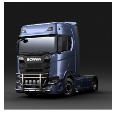
svislé tyče. Předem namontovaný připojovací svazek ve spodní
části.
0mm vysunutý nárazník, navržený pro Scania kabiny G, R a S s
klasickými nebo vysokými nárazníky, je doporučován pro dosažení
nejlepší možné světlé výšky, ale je vhodný také pro 40mm
vysunuté nárazníky.
Pro kabiny P doporučujeme nízkou verzi, p/n 2761789.
NEhodí se pro nízké nebo vysunuté ocelové „XT“ nárazníky.
Součástí dodávky jsou nástroje pro montáž, držák loga, 8 ks
držáků svítidel a montážní instrukce.
( Světla nejsou součástí dodávky )