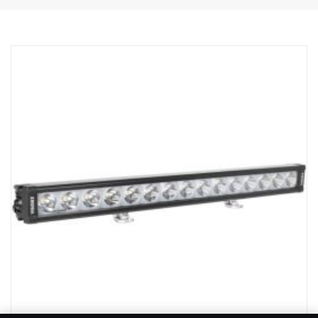
Robustní hliníkový/kompozitní obal.
Nerozbitná polykarbonátová skla.
Přetlakový ventil odolný proti vlhkosti.
Odolná konstrukce – schopná odolávat vibracím až do 15,6 gRMS.
Vestavěný filtr rušení EMC (CISPR 25) – neruší elektronické
systémy vozidla.
Aktivní regulace teploty s Prime Drive a ETM.
Schváleno CE, certifikováno RoHS.
Vodotěsnost IP68/IP69K.
Barevná teplota 6000 K
Testováno při teplotách od -40 °C do +80 °C.
Včetně zapojení relé.
Montážní patky jsou součástí dodávky, boční křídlová upevnění
jsou volitelná.
Halo efekt na samostatném vodiči.
DATA:
Označení E, napětí: 9–32 V, světelný vzor: 10° Spot
Výška: 52 mm, šířka: 61 mm, délka: 335 mm
Hmotnost: 0,95 kg
LED: 9 x 5 W, výkon: 45 W, spotřeba energie při 12 V: 3,75 A