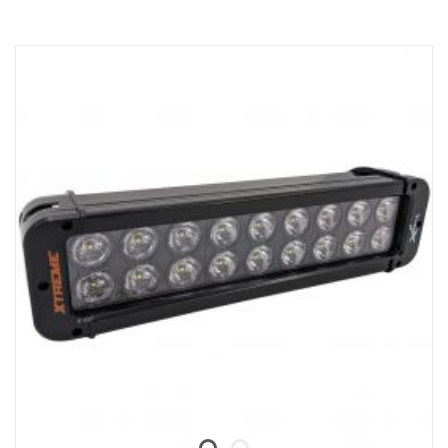
Obal světlometu: Robustní hliník
Napětí: 24 V
Spotřeba energie: 2,5 A při 24 V
Třída krytí IP: IP68
Třída vibrací: 15.6G
Provozní teplota: -40 °C / +80 °C
Výška: 95,25 mm, hloubka: 84,07 mm, šířka: 201 mm
Výkon: 60 LED: 12 ks x 5 W
Hrubý světelný tok: 6 336 lm, efektivní světelný tok: 4 440 lm
Sklo: Polykarbonát
Světelný obraz: 25° Spot