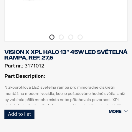
DATA:
Označení E, napětí: 9–32 V, světelný vzor: 10° Spot
Výška: 52 mm, šířka: 61 mm, délka: 239 mm,
Hmotnost: 0,74 kg
LED: 6 x 5 W, výkon: 30 W
Spotřeba energie při 12 V: 2,5 A
Hrubý světelný tok: 3210 lm, efektivní světelný tok: 2247 lm
Dosah při 1 lux: 280 m
Vision X XPL HALO 13″ 45W LED světelná
rampa, ref. 27,5
Part nr.:
3171012
Part Description:
Nízkoprofilová LED světelná rampa pro mimořádně diskrétní
montáž na moderní vozidla, kde je požadováno hodně světla, aniž
by zabírala příliš mnoho místa nebo přitahovala pozornost. XPL
Halo je jednořadá světelná rampa s výkonnými 5wattovými LED
CREE, které má PX rampa, a světelným halo efektem kolem
Add to list
odrazek.
Vlastnosti: