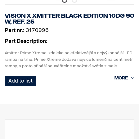
Vision X Xmitter BLACK EDITION 10dg 90
W, ref. 25
Part nr.:
3170996
Part Description:
Xmitter Prime Xtreme, zdaleka nejefektivnější a nejvýkonnější LED
rampa na trhu. Prime Xtreme dodává nejvíce lumenů na centimetr
rampy, a proto přináší neuvěřitelné množství světla z malé
jednotky.
Add to list
Jedná se o verzi Black Edition této LED rampy s černým pozadím,
které působí nenápadněji než dřívější chromované pozadí.
DATA:
Označení E
Obal světlometu: Robustní hliník
Napětí: 24 V, spotřeba energie: 3,75 A při 24 V
Třída krytí IP: IP68, třída vibrací: 15.6G
Provozní teplota: -40 °C / +80 °C