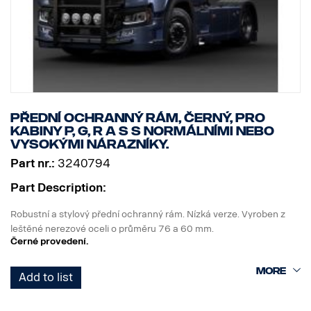
Přední ochranný rám, černý, pro
kabiny P, G, R a S s normálními nebo
vysokými nárazníky.
Part nr.:
3240794
Part Description:
Robustní a stylový přední ochranný rám. Nízká verze. Vyroben z
leštěné nerezové oceli o průměru 76 a 60 mm.
Černé provedení.
Rám je konstruován tak, aby umožňoval snadnou montáž, snadné
Add to list
sklopení a přístup/použití originální tažné tyče, protože spodní
koncové trubky lze snadno demontovat bez použití nářadí.