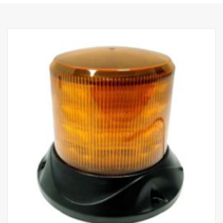
Příkon, bodové: 60 W
Hrubý světelný tok, bodové: 6 420 lm
Dosah, bodové při 1 svítivosti lux: 400 m
Příkon, záplavové: 70 W
Hrubý světelný tok, záplavové: 3 550 lm
Dosah, záplavové při svítivosti 1 lux: 110 m