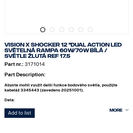
VISION X SHOCKER 12 "DUAL ACTION LED
SVĚTELNÁ RAMPA 60W/70W BÍLÁ /
SVĚTLE ŽLUTÁ REF 17.5
Part nr.:
3171014
Part Description:
Abyste mohli využít další funkce bodového světla, použijte
kabeláž 3345443 (zavedeno 20251001).
Data:
Šířka: 304 mm
Add to list
Výška (s držákem): 97 mm
Hloubka: 97 mm
Hmotnost: 1 700 gramů