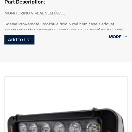
Part Description:
MONITORING V REÁLNÉM ČASE
Scania ProRemote umožňuje řidiči v reálném čase sledovat
hmotnost nákladu z prostoru mimo vozidlo. To zajišťuje, že každý
náklad bude dokonale vyvážen a odpovídat omezením hmotnosti a
Add to list
odvětvovým předpisům.
PŘIZPŮSOBENO PRO VOZIDLA SCANIA
Unikátní konstrukce pro nákladní vozidla Scania. Systém je
vybaven 3,5palcovým dotykovým displejem (1 200 nitů), který
poskytuje křišťálově čistou viditelnost, takže máte vždy přístup k
nástrojům, které potřebujete k přesnému nakládání. Pracuje s
generací nákladních vozidel NTG s elektrickým systémem
SESAMM7. Zkontrolujte prosím místní homologační předpisy
týkající se kybernetické bezpečnosti GSR, protože tento výrobek
není zahrnut ve schválení Scania VWTA kompletního vozidla.
AUTOMATICKÁ DETEKCE NÁPRAV: