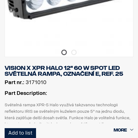
Vision X XPR HALO 12" 60 W Spot LED
světelná rampa, označení E, ref. 25
Part nr.:
3171010
Part Description:
Světelná rampa XPR-S Halo využívá takzvanou technologii
reflektoru IRIS se světelným kuželem pouze 5° na jednu diodu,
která zajišťuje delší dosah světla. Funkce Halo je volitelná funkce,
kterou je možné připojit k obrysovým světlům vozidla.
Add to list