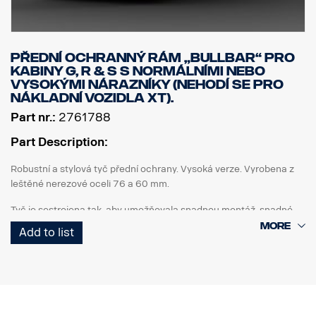
Přední ochranný rám „Bullbar“ pro
kabiny G, R & S s normálními nebo
vysokými nárazníky (nehodí se pro
nákladní vozidla XT).
Part nr.:
2761788
Part Description:
Robustní a stylová tyč přední ochrany. Vysoká verze. Vyrobena z
leštěné nerezové oceli 76 a 60 mm.
Tyč je sestrojena tak, aby umožňovala snadnou montáž, snadné
sklopení a přístup/použití originální spojovací tyče. Spodní
Add to list
koncové trubky lze snadno odmontovat bez použití jakýchkoli
nástrojů.
Svislé trubky lze také v případě, že dojde k jejich poškození,
sejmout a vyměnit. Tyč obsahuje také přípravu - upevňovací body
pro upevnění LED tyčí, se speciálními volitelnými držáky pro horní