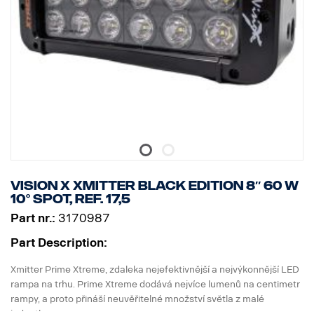
Jednotka přijímače automaticky detekuje počet náprav přívěsu a
zajišťuje tak, že získáte informace potřebné pro bezpečnou a
efektivní nakládku.
POHODLÍ:
Magnetická nabíjecí základna Scania ProRemote a připojení USB-
C zajišťují, že je zařízení vždy připraveno k použití, což zkracuje
prostoje a udržuje vysokou provozuschopnost nákladního vozidla.
Zlepšete zážitek z nákladní dopravy se Scania ProRemote –
vrcholem přesnosti a efektivnosti. Při nakládání se můžete
spolehnout na řešení, které je navrženo pro dokonalost a které je
Vision X Xmitter Black edition 8″ 60 W
exkluzivní pro značku SCANIA, takže každá cesta je bezpečná a
10° Spot, ref. 17,5
jednoduchá.
Part nr.:
3170987
Part Description:
Xmitter Prime Xtreme, zdaleka nejefektivnější a nejvýkonnější LED
rampa na trhu. Prime Xtreme dodává nejvíce lumenů na centimetr
rampy, a proto přináší neuvěřitelné množství světla z malé
jednotky.