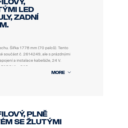
ilový,
tými LED
ly, zadní
m.
echu. Šířka 1778 mm (70 palců). Tento
aké součást č. 2614249, ale s prázdnými
pojení a instalace kabeláže, 24 V.
ů ECE R10 a R65.
kolejnic č. dílu 2439366.)
ilový, plně
ém se žlutými