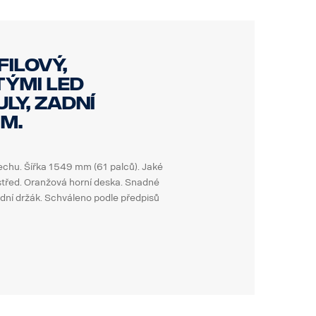
ilový,
tými LED
ly, zadní
m.
echu. Šířka 1549 mm (61 palců). Jaké
střed. Oranžová horní deska. Snadné
rdní držák. Schváleno podle předpisů