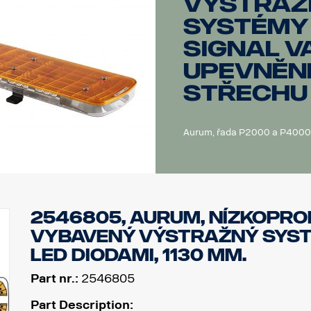
Výstraž
systémy
Signal 
upevněn
střechu
Aurum, řada P2000 a P4000
2546805, Aurum, nízkoprof
vybavený výstražný syst
LED diodami, 1130 mm.
Part nr.:
2546805
Part Description: