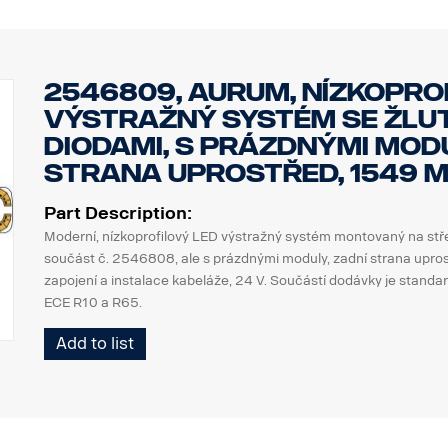
2546809, Aurum, nízkoprof
výstražný systém se žlu
diodami, s prázdnými modu
strana uprostřed, 1549 m
Part Description:
Moderní, nízkoprofilový LED výstražný systém montovaný na stř
součást č. 2546808, ale s prázdnými moduly, zadní strana upro
zapojení a instalace kabeláže, 24 V. Součástí dodávky je standa
ECE R10 a R65.
Add to list