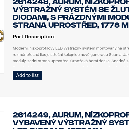
2614248, Aurum, nízkoprof
výstražný systém se žlu
diodami, s prázdnými modu
strana uprostřed, 1778 m
Part Description:
Moderní, nízkoprofilový LED výstražný systém montovaný na stř
rozměr přesně lícuje střešní kolejnice nové generace Scania. J
moduly, zadní strana uprostřed. Oranžová horní deska. Snadné za
Součástí dodávky je standardní držák. Schváleno podle předpis
Add to list
(K montáži nových střešních kolejnic použijte 4 držáky střešních 
2614249, Aurum, nízkoprof
vybavený výstražný syst