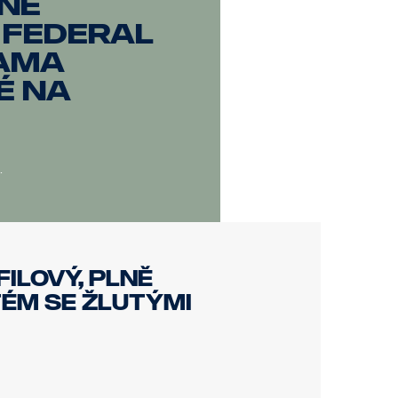
né
 Federal
VAMA
é na
.
ilový, plně
ém se žlutými