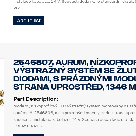
instalace kabeláže, 24 V. Součástí dodávky je standardní držák
R65.
Add to list
2546807, Aurum, nízkoprof
výstražný systém se žlu
diodami, s prázdnými modu
strana uprostřed, 1346 m
Part Description:
Moderní, nízkoprofilový LED výstražný systém montovaný na stř
součást č. 2546806, ale s prázdnými moduly, zadní strana upro
zapojení a instalace kabeláže, 24 V. Součástí dodávky je standa
ECE R10 a R65.