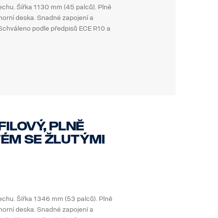
echu. Šířka 1130 mm (45 palců). Plně
horní deska. Snadné zapojení a
. Schváleno podle předpisů ECE R10 a
ilový, plně
ém se žlutými
echu. Šířka 1346 mm (53 palců). Plně
horní deska. Snadné zapojení a