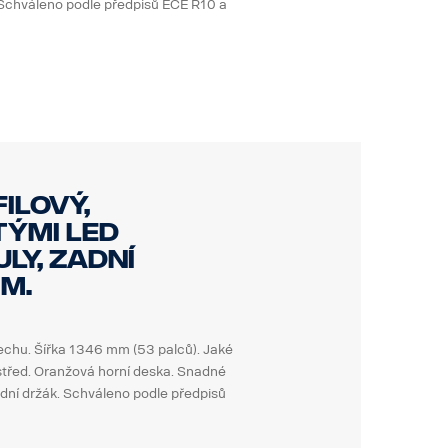
. Schváleno podle předpisů ECE R10 a
ilový,
tými LED
ly, zadní
m.
echu. Šířka 1346 mm (53 palců). Jaké
střed. Oranžová horní deska. Snadné
rdní držák. Schváleno podle předpisů