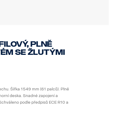
ilový, plně
ém se žlutými
echu. Šířka 1549 mm (61 palců). Plně
horní deska. Snadné zapojení a
. Schváleno podle předpisů ECE R10 a