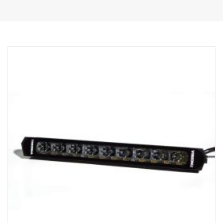
Dálkové světlo za bezkonkurenční cenu
Data:
Výkon: 140 W
e-Mark: 101 W
Hrubý světelný tok: 9 500 lm
Efektivní světelný tok: 9 300 lm
LED: 28 x 5 W
Předpokládaná životnost LED: 50 000 hodin
Teplota barvy: 5700 °K
Obrazec osvětlení: Hybridní (délka + šířka)
Dosvit: 540 m při 1 luxu
Šířka paprsku: 60 m při 1 luxu
Napětí: 9–33 V DC
Proudový odběr: 7,1 A při 13,5 V
Rozměry: Šířka: 776 cm, výška: 71 cm, hloubka: 63,5 cm
Hmotnost: 2030 gramů
Sklo: Polykarbonát
Těleso světla: Letecký hliník