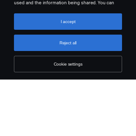
used and the information being shared. You can
also manage your cookies by clicking the “Cookie
settings” and selecting the categories you’d like to
accept. For a more detailed explanation of how we
I accept
use cookies, please visit our cookies section,
which you can find by clicking the link below this
text.
Cookie policy
Reject all
Cookie settings