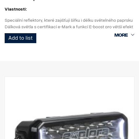
Vlastnosti:
Speciální reflektory, které zajišťují šířku i délku světelného paprsku
Dálková světla s certifikací e-Mark a funkcí E-boost pro větší efekt
Elegantní bílé nebo oranžové obrysové světlo
Add to list
Vysoká odolnost s krytím IP68/IP69K
5letá záruka na funkčnost od Vision X
Dálkové světlo za bezkonkurenční cenu
Data:
Výkon: 120 W
e-Mark: 12 W
E-boost: 80 W
Hrubý světelný tok: 8 160 lm
Efektivní světelný tok: 6 000 lm
LED: 24 x 5 W
Předpokládaná životnost LED: 50 000 hodin
Teplota barvy: 5700 °K
Obrazec osvětlení: Hybridní (délka + šířka)
Dosvit: 386 m při 1 luxu (460 m v páru)