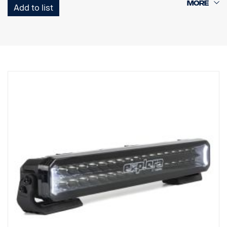
Add to list
Vysoká odolnost s krytím IP68/IP69K
5letá záruka na funkčnost od Vision X
Dálkové světlo za bezkonkurenční cenu
Data:
Výkon: 40 W
e-Mark: 18 W
Hrubý světelný tok: 2 700 lm
Efektivní světelný tok: 2 235 lm
LED: 8 x 5 W
Předpokládaná životnost LED: 50 000 hodin
Teplota barvy: 5700 °K
Obrazec osvětlení: Hybridní (délka + šířka)
Dosvit: 284 m při 1 luxu
Šířka paprsku: 34 m při 1 luxu
Napětí: 9–33 V DC
Proudový odběr: 1,93 A při 13,5 V
Rozměry:
Šířka: 268 cm, výška: 71 cm, hloubka: 63,5 cm
Hmotnost: 870 kg
Sklo: Polykarbonát