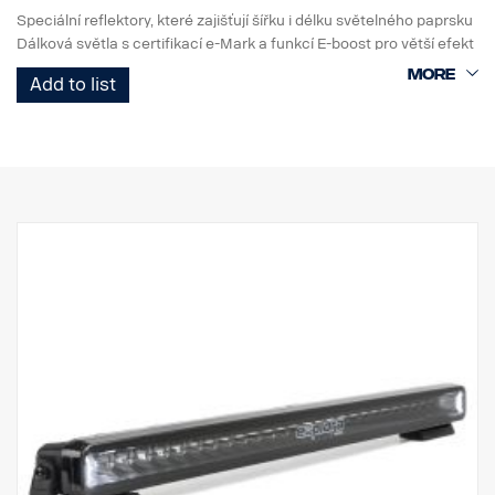
Speciální reflektory, které zajišťují šířku i délku světelného paprsku
Dálková světla s certifikací e-Mark a funkcí E-boost pro větší efekt
Elegantní bílé nebo oranžové obrysové světlo
Add to list
Vysoká odolnost s krytím IP68/IP69K
5letá záruka na funkčnost od Vision X
Dálkové světlo za bezkonkurenční cenu
Data:
Výkon: 180 W
e-Mark: 35 W
E-boost: 108 W
Hrubý světelný tok: 12 240 lm
Efektivní světelný tok: 9780 lm
LED: 18 x 5 W
Předpokládaná životnost LED: 50 000 hodin
Teplota barvy: 5700 °K
Obrazec osvětlení: Hybridní (délka + šířka)
Dosvit: 638 m při 1 luxu
Šířka paprsku: 86 m při 1 luxu
Napětí: 9–33 V DC
Proudový odběr: 7,2 A při 13,5 V