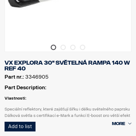
Rozměry:
Šířka: 531 cm, výška: 94 cm, hloubka: 76,5 cm
Hmotnost: 2365 gramů
Sklo: Polykarbonát
Těleso světla: Letecký hliník
Upevnění: Kompozitní
Třída krytí IP: IP68/IP69K
Třída vibrací: 6,9 gRMS
Provozní teplota: od -40 °C do +60 °C
VX EXPLORA 30" SVĚTELNÁ RAMPA 140 W
Certifikáty: ECE R10, ECE R148, ECE R149, CE, UKCA, ROH,
REF 40
REACH.
Označení E: Ano
Part nr.:
3346905
Reference: 17.5
Part Description:
Vlastnosti:
Speciální reflektory, které zajišťují šířku i délku světelného paprsku
Dálková světla s certifikací e-Mark a funkcí E-boost pro větší efekt
Elegantní bílé nebo oranžové obrysové světlo
Add to list
Vysoká odolnost s krytím IP68/IP69K
5letá záruka na funkčnost od Vision X