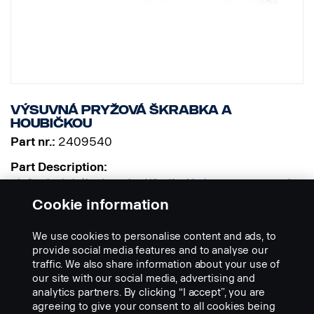
Výsuvná pryžová škrabka a
houbičkou
Part nr.:
2409540
Part Description:
Hliníková rukojeť je výsuvná a délku škrabky lze nastavit v rozsahu
550-750 mm. Pryžovou škrabku s houbičkou lze snadno sklopit k
Cookie information
rukojeti, což usnadňuje její uložení ve vozidle.
We use cookies to personalise content and ads, to
Add to list
provide social media features and to analyse our
traffic. We also share information about your use of
our site with our social media, advertising and
analytics partners. By clicking “I accept”, you are
agreeing to give your consent to all cookies being