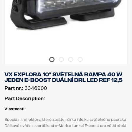
Šířka paprsku: 40 m při 1 luxu (45 m v páru)
Napětí: 11–32 V DC
Proudový odběr: 5,8 A při 13,5 V
Rozměry:Šířka: 186 cm, výška: 186 cm, hloubka: 85 cm
Hmotnost: 2 kg
Sklo: Polykarbonát
Těleso světla: Letecký hliník
Upevnění: Kompozitní
Třída krytí IP: IP68/IP69K
Třída vibrací: 6,9 gRMS
Provozní teplota: od -40 °C do +60 °C
Certifikáty: ECE R10, ECE R148, ECE R149, CE, UKCA, ROH,
VX EXPLORA 10" SVĚTELNÁ RAMPA 40 W
REACH.
JEDEN E-BOOST DUÁLNÍ DRL LED REF 12,5
e-Mark: Ano
Reference: 12.5
Part nr.:
3346900
Part Description:
Vlastnosti:
Speciální reflektory, které zajišťují šířku i délku světelného paprsku
Dálková světla s certifikací e-Mark a funkcí E-boost pro větší efekt
Elegantní bílé nebo oranžové obrysové světlo