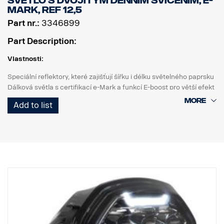
SVĚTLO S DVOJITÝM DENNÍM SVÍCENÍM, E-
MARK, REF 12,5
Part nr.:
3346899
Part Description:
Vlastnosti:
Speciální reflektory, které zajišťují šířku i délku světelného paprsku
Dálková světla s certifikací e-Mark a funkcí E-boost pro větší efekt
Elegantní bílé nebo oranžové obrysové světlo
Add to list
Vysoká odolnost s krytím IP68/IP69K
5letá záruka na funkčnost od Vision X
Dálkové světlo za bezkonkurenční cenu
Data:
Výkon: 200 W
e-Mark: 18 W
E-boost: 130 W
Hrubý světelný tok: 13 600 lm
Efektivní světelný tok: 9 700 lm
LED: 40 x 5 W