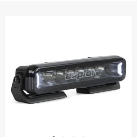
Data:
Výkon: 180 W
e-Mark: 35 W
E-boost: 108 W
Hrubý světelný tok: 12 240 lm
Efektivní světelný tok: 9780 lm
LED: 18 x 5 W
Předpokládaná životnost LED: 50 000 hodin
Teplota barvy: 5700 °K
Obrazec osvětlení: Hybridní (délka + šířka)
Dosvit: 638 m při 1 luxu
Šířka paprsku: 86 m při 1 luxu
Napětí: 9–33 V DC
Proudový odběr: 7,2 A při 13,5 V
Rozměry:
Šířka: 531 cm, výška: 94 cm, hloubka: 76,5 cm
Hmotnost: 2365 gramů
Sklo: Polykarbonát
Těleso světla: Letecký hliník