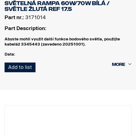
SVĚTELNÁ RAMPA 60W/70W BÍLÁ /
SVĚTLE ŽLUTÁ REF 17.5
Part nr.:
3171014
Part Description:
Abyste mohli využít další funkce bodového světla, použijte
kabeláž 3345443 (zavedeno 20251001).
Data:
Šířka: 304 mm
Add to list
Výška (s držákem): 97 mm
Hloubka: 97 mm
Hmotnost: 1 700 gramů
Příkon, bodové: 60 W
Hrubý světelný tok, bodové: 6 420 lm
Dosah, bodové při 1 svítivosti lux: 400 m
Příkon, záplavové: 70 W
Hrubý světelný tok, záplavové: 3 550 lm
Dosah, záplavové při svítivosti 1 lux: 110 m