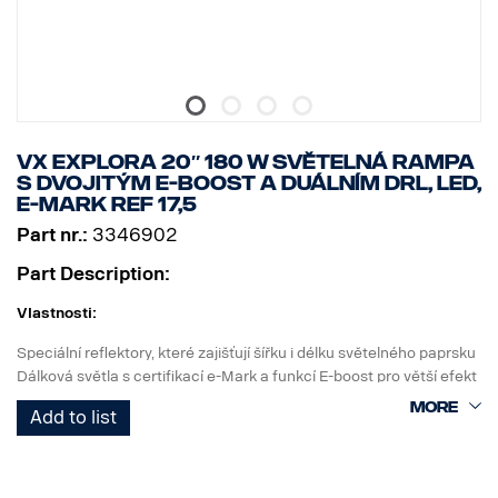
Těleso světla: Letecký hliník
Upevnění: Kompozitní
Třída krytí IP: IP68/IP69K
Třída vibrací: 6,9 gRMS
Provozní teplota: od -40 °C do +60 °C
Certifikáty: ECE R10, ECE R148, ECE R149, CE, UKCA, ROH,
VX EXPLORA 20″ 180 W SVĚTELNÁ RAMPA
REACH.
S DVOJITÝM E-BOOST A DUÁLNÍM DRL, LED,
Označení E: Ano
E-MARK REF 17,5
Reference: 12.5
Part nr.:
3346902
Part Description:
Vlastnosti:
Speciální reflektory, které zajišťují šířku i délku světelného paprsku
Dálková světla s certifikací e-Mark a funkcí E-boost pro větší efekt
Elegantní bílé nebo oranžové obrysové světlo
Add to list
Vysoká odolnost s krytím IP68/IP69K
5letá záruka na funkčnost od Vision X
Dálkové světlo za bezkonkurenční cenu