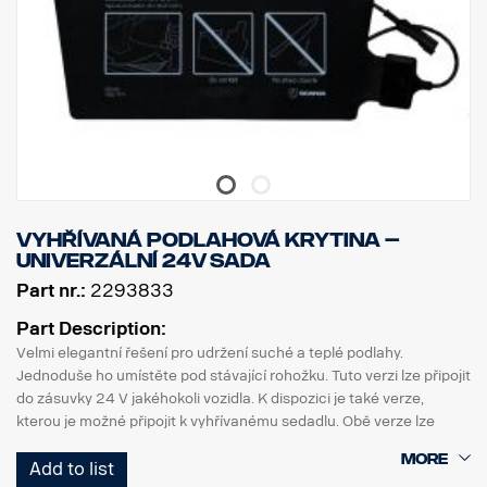
Vyhřívaná podlahová krytina –
univerzální 24V sada
Part nr.:
2293833
Part Description:
Velmi elegantní řešení pro udržení suché a teplé podlahy.
Jednoduše ho umístěte pod stávající rohožku. Tuto verzi lze připojit
do zásuvky 24 V jakéhokoli vozidla. K dispozici je také verze,
kterou je možné připojit k vyhřívanému sedadlu. Obě verze lze
použít na straně řidiče i spolujezdce.
Add to list