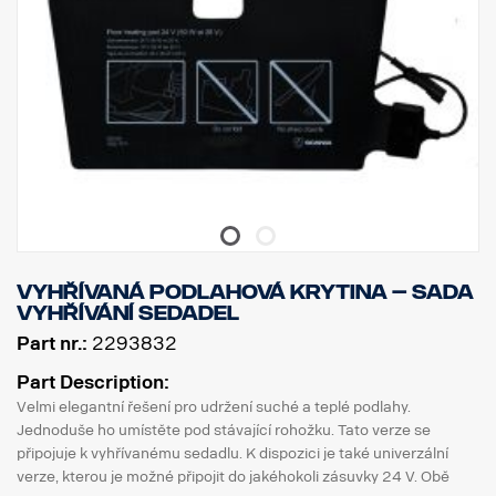
Vyhřívaná podlahová krytina – sada
vyhřívání sedadel
Part nr.:
2293832
Part Description:
Velmi elegantní řešení pro udržení suché a teplé podlahy.
Jednoduše ho umístěte pod stávající rohožku. Tato verze se
připojuje k vyhřívanému sedadlu. K dispozici je také univerzální
verze, kterou je možné připojit do jakéhokoli zásuvky 24 V. Obě