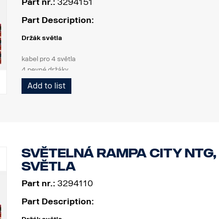
Part nr.:
3294151
Part Description:
Držák světla
kabel pro 4 světla
4 pevné držáky
2 stroboskopická světla
Add to list
Výrobek
Materiál AISI304
Hlavní rozměr materiálu 70 mm
Leštěný povrch
Světelná rampa City NTG,
Výrobek byl schválen v souladu s předpisem EHK OSN R61.
světla
Světla
Part nr.:
3294110
Počet montážních bodů světel: 4 pevné držáky
Kabeláž pro 4 světla
Part Description: