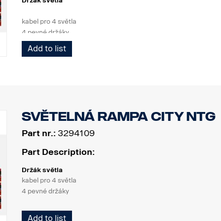
Držák světla
kabel pro 4 světla
4 pevné držáky
3 bílé LED diody
Add to list
Výrobek
Materiál AISI304
Hlavní rozměr materiálu 70 mm
Leštěný povrch
Světelná rampa City NTG
Výrobek byl schválen v souladu s předpisem EHK OSN R61.
Part nr.:
3294109
Světla
Počet bodů pro umístění světel, 4 pevné držáky
Part Description:
Kabeláž: kabel pro 4 světla
Držák světla
kabel pro 4 světla
4 pevné držáky
Výrobek
Add to list
Materiál AISI304