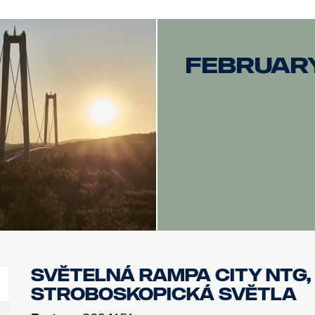
Februar
Světelná rampa City NTG,
stroboskopická světla