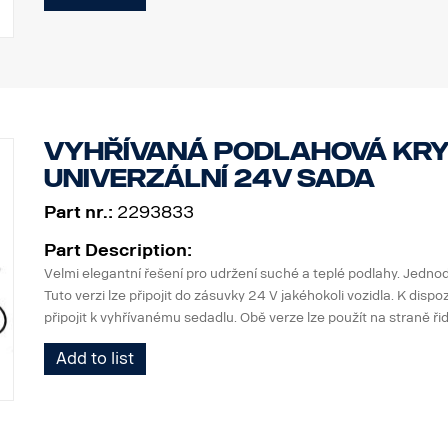
Hlavní rozměr materiálu 70 mm
Leštěný povrch
Výrobek byl schválen v souladu s předpisem EHK OSN R61.
Světla
Počet montážních bodů světel: 4 pevné držáky
Vyhřívaná podlahová kry
Kabeláž pro 4 světla
univerzální 24V sada
Part nr.:
2293833
Part Description:
Velmi elegantní řešení pro udržení suché a teplé podlahy. Jedno
Tuto verzi lze připojit do zásuvky 24 V jakéhokoli vozidla. K dispo
připojit k vyhřívanému sedadlu. Obě verze lze použít na straně řid
Add to list