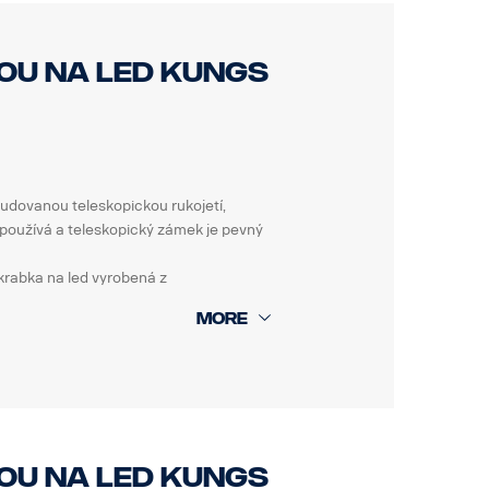
ou na led Kungs
budovanou teleskopickou rukojetí,
používá a teleskopický zámek je pevný
krabka na led vyrobená z
any a výřez určený k čištění stíracích
ohoto zimního nářadí.
ou na led Kungs