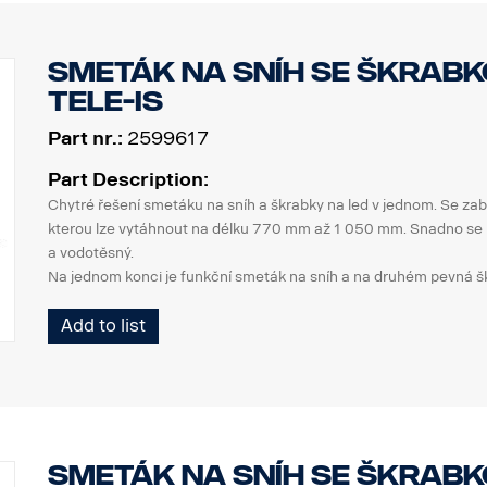
Smeták na sníh se škrabk
Tele-Is
Part nr.:
2599617
Part Description:
Chytré řešení smetáku na sníh a škrabky na led v jednom. Se za
kterou lze vytáhnout na délku 770 mm až 1 050 mm. Snadno se 
a vodotěsný.
Na jednom konci je funkční smeták na sníh a na druhém pevná š
mrazuvzdorného polykarbonátu. Škrabka na led má tři škrabací hr
Add to list
lišt od ledu a sněhu.
Rukojeť s pohodlným držadlem pro optimální pohodlí při použití t
Smeták na sníh se škrabk