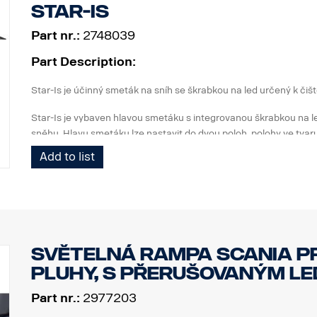
Star-Is
Part nr.:
2748039
Part Description:
Star-Is je účinný smeták na sníh se škrabkou na led určený k či
Star-Is je vybaven hlavou smetáku s integrovanou škrabkou na l
sněhu. Hlavu smetáku lze nastavit do dvou poloh, polohy ve tvar
Add to list
Rukojeť je teleskopická a lze ji plynule nastavovat pro dosažení
délka 820-1140 mm a v přímé poloze 930-1250 mm.
Světelná rampa Scania p
pluhy, s přerušovaným LE
Part nr.:
2977203