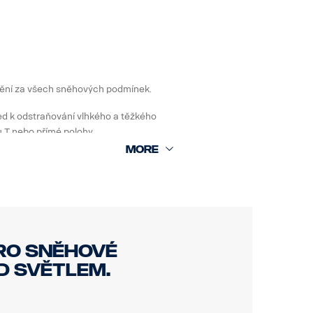
štění za všech sněhových podmínek.
ed k odstraňování vlhkého a těžkého
u T nebo přímé polohy.
 prodlouženého dosahu. Ve tvaru T je
ro sněhové
D světlem.