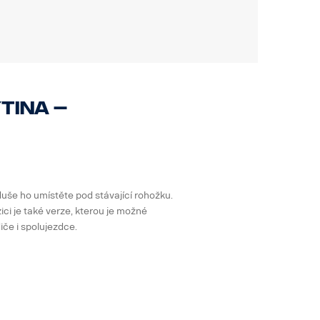
tina –
duše ho umístěte pod stávající rohožku.
zici je také verze, kterou je možné
iče i spolujezdce.