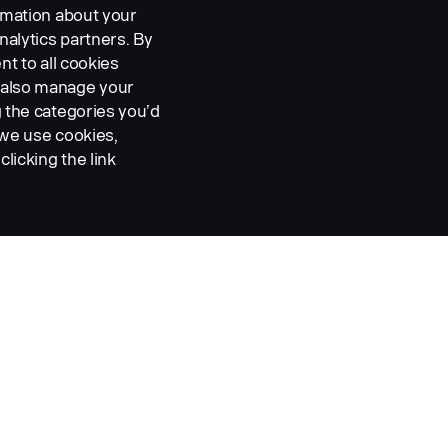
ormation about your
nalytics partners. By
nt to all cookies
n also manage your
g the categories you’d
Pro rozměr pneumatiky 38
 we use cookies,
clicking the link
Part nr.:
2117424
Part Description:
No description available
Add to list