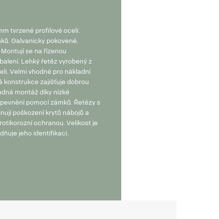
m tvrzené profilové oceli.
ků. Galvanicky pokovené.
Montují se na řízenou
balení. Lehký řetěz vyrobený z
li. Velmi vhodné pro nákladní
á konstrukce zajišťuje dobrou
nadná montáž díky nízké
pevnění pomocí zámků. Řetězy s
nují poškození krytů nábojů a
rotikorozní ochranou. Velikost je
ňuje jeho identifikaci.