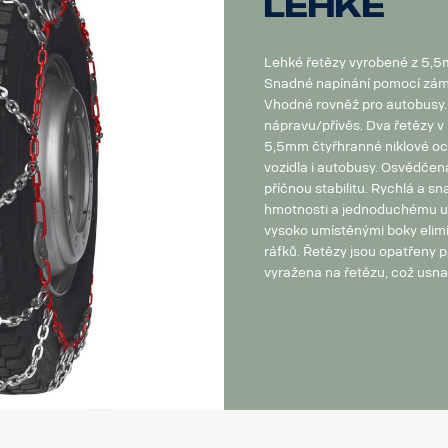
Lehké
Lehké řetězy vyrobené z 5,5m
Snadné napínání pomocí zám
Vhodné rovněž pro autobusy. 
nápravu/přívěs. Dva řetězy v 
5,5mm čtyřhranné niklové oce
vozidla i autobusy. Osvědčen
příčnou stabilitu. Rychlá a s
hmotnosti a jednoduchému u
vysoko umístěnými boky elimi
ráfků. Řetězy jsou opatřeny p
vyražena na řetězu, což usnad