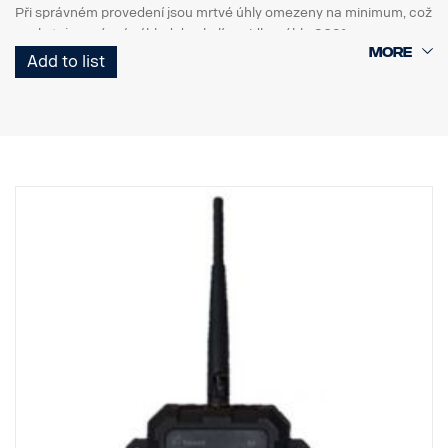
Při správném provedení jsou mrtvé úhly omezeny na minimum, což
poskytuje správný výhled do okolí vozidla v úhlu 360°.
Add to list
sada se skládá z těchto částí
2 ks kalibračních rohoží se vzorem, 7x2 m
softwarový balíček včetně kalibračního softwaru, různých
obrázků, parkovacího navádění a podrobného návodu k použití.
Sadu lze použít opakovaně a měla by být uložena v servisní dílně.
Vhodná pro analogový systém 360°