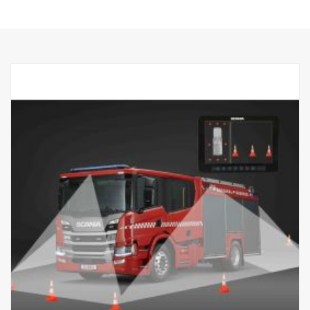
1 ks tlačítka kabelového dálkového ovládání.
1 sada flexibilního držáku monitoru pro montáž na bod přístrojové
desky IP.