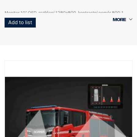
Monitor 10" OSD, rozlišení 1280x800, kontrastní poměr 800:1
4 ks kamer, IP67, 1,3 Mpix, zorný úhel 185°, 0,2 luxu
Add to list
1 ks ECU a všechny potřebné kabely, přední kamera 6 m, boční
kamera 10 m, zadní kamera 18 m.
1 ks tlačítka kabelového dálkového ovládání.
1 sada flexibilního držáku monitoru pro montáž na bod přístrojové
desky IP.