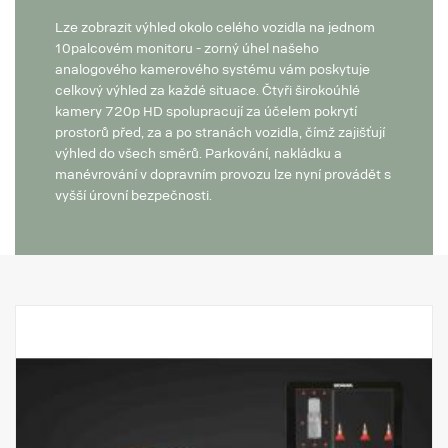
Lze zobrazit výhled okolo celého vozidla na jednom
10palcovém monitoru - zorný úhel našeho
analogového kamerového systému vám poskytuje
celkový výhled za každé situace. Čtyři širokoúhlé
kamery 720p HD spolupracují za účelem pokrytí
prostorů před, za a po stranách vozidla, čímž zajišťují
výhled do všech směrů. Parkování, nakládku a
manévrování v dopravním provozu lze nyní provádět s
vyšší úrovní bezpečnosti.