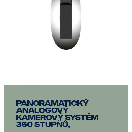
Panoramatický
analogový
kamerový systém
360 stupňů,