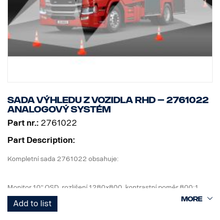
Sada výhledu z vozidla RHD – 2761022
analogový systém
Part nr.:
2761022
Part Description:
Kompletní sada 2761022 obsahuje:
Monitor 10" OSD, rozlišení 1280x800, kontrastní poměr 800:1
4 ks kamer, IP67, 1,3 Mpix, zorný úhel 185°, 0,2 luxu
Add to list
1 ks ECU a všechny potřebné kabely, přední kamera 6 m, boční
kamera 10 m, zadní kamera 18 m.