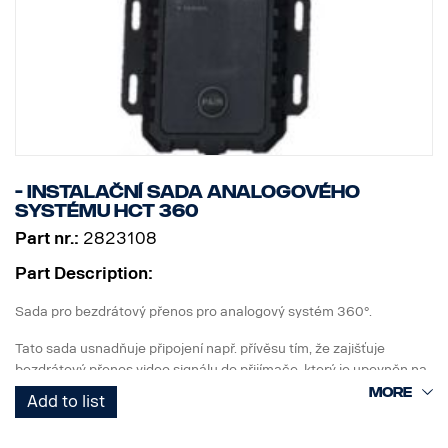
- Instalační sada analogového
systému HCT 360
Part nr.:
2823108
Part Description:
Sada pro bezdrátový přenos pro analogový systém 360°.
Tato sada usnadňuje připojení např. přívěsu tím, že zajišťuje
bezdrátový přenos video signálu do přijímače, který je upevněn na
kabině.
Add to list
Sada obsahuje: