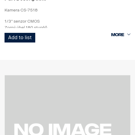
Kamera CS-7518
1/3" senzor CMOS
Zorný úhel 180 stupňů
1280x960p 1,3MP
Add to list
Třída IP69 s vnějším krytem
60 x 40 x 43 mm