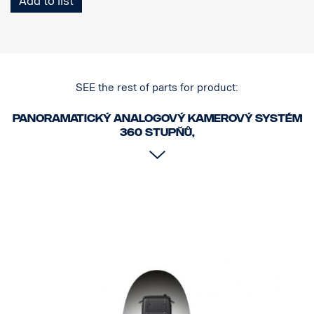
Add to list
SEE the rest of parts for product:
Panoramatický analogový kamerový systém
360 stupňů,