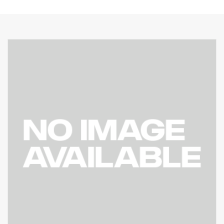
IP class box pro instalaci 360 ECU
Těsnění
Vysílač
Přijímač
Kabely
Popis zapojení