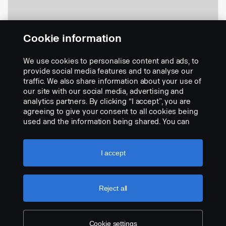
Cookie information
- 24metrový kabel 360, analogový
We use cookies to personalise content and ads, to
systém
provide social media features and to analyse our
Part nr.:
2823106
traffic. We also share information about your use of
our site with our social media, advertising and
Part Description:
analytics partners. By clicking “I accept”, you are
No description available
agreeing to give your consent to all cookies being
used and the information being shared. You can
Add to list
also manage your cookies by clicking the “Cookie
settings” and selecting the categories you’d like to
accept. For a more detailed explanation of how we
I accept
use cookies, please visit our cookies section,
which you can find by clicking the link below this
text.
Cookie policy
Reject all
Cookie settings