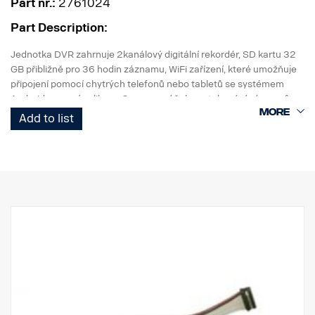
Part nr.:
2761024
Part Description:
Jednotka DVR zahrnuje 2kanálový digitální rekordér, SD kartu 32
GB přibližně pro 36 hodin záznamu, WiFi zařízení, které umožňuje
připojení pomocí chytrých telefonů nebo tabletů se systémem
Android pomocí aplikace Camos za účelem stahování záznamů
nebo živého výhledu do okolí.
Add to list
Lze pořizovat záznam ze všech kamer jednotlivě nebo v
panoramatickém režimu.
Před nabídnutím této výbavy zákazníkům prosím zkontrolujte, zda
je používání záznamových jednotek povoleno národní legislativou.