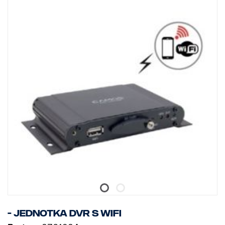
- jednotka DVR s WiFi