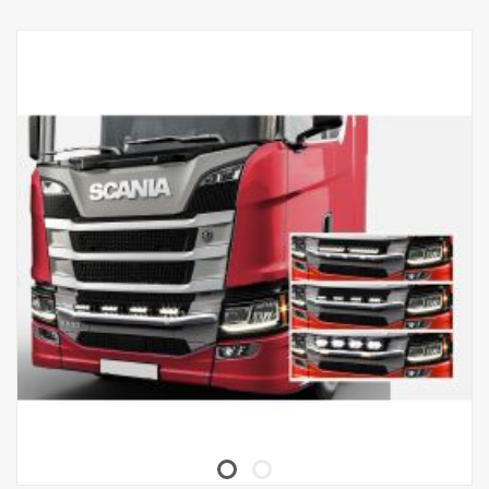
Leštěný povrch
Výrobek byl schválen v souladu s předpisem EHK OSN R61.
Světla
Počet bodů pro umístění světel, 4 pevné držáky
Kabeláž: kabel pro 4 světla