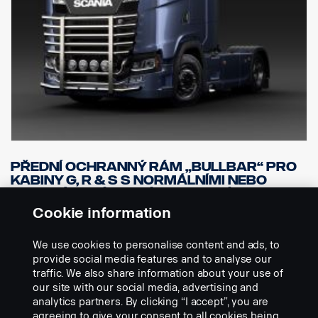
Přední ochranný rám „Bullbar“ pro
kabiny G, R & S s normálními nebo
vysokými nárazníky (nehodí se pro
nákladní vozidla XT).
Cookie information
Part nr.:
2761788
We use cookies to personalise content and ads, to
Part Description:
provide social media features and to analyse our
traffic. We also share information about your use of
Robustní a stylová tyč přední ochrany. Vysoká verze. Vyrobena z
our site with our social media, advertising and
leštěné nerezové oceli 76 a 60 mm.
analytics partners. By clicking “I accept”, you are
agreeing to give your consent to all cookies being