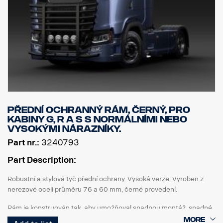
Přední ochranný rám, černý, pro
kabiny G, R a S s normálními nebo
vysokými nárazníky.
Part nr.:
3240793
Part Description:
Robustní a stylová tyč přední ochrany. Vysoká verze. Vyroben z
nerezové oceli průměru 76 a 60 mm, černé provedení.
Rám je konstruován tak, aby umožňoval snadnou montáž, snadné
sklopení a přístup/použití originální tažné tyče, protože spodní