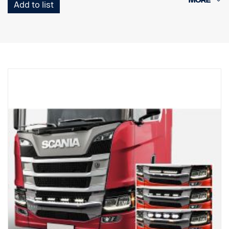
Add to list
Výrobek
Materiál AISI304
Hlavní rozměr materiálu 70 mm
Leštěný povrch
Výrobek byl schválen v souladu s předpisem EHK OSN R61.
Světla
Počet montážních bodů světel: 4 pevné držáky
Kabeláž pro 4 světla