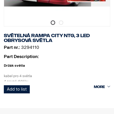
Světelná rampa City NTG, 3 LED
obrysová světla
Part nr.:
3294110
Part Description:
Držák světla
kabel pro 4 světla
4 pevné držáky
3 bílé LED diody
Add to list
Výrobek
Materiál AISI304
Hlavní rozměr materiálu 70 mm