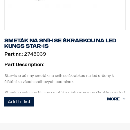
Smeták na sníh se škrabkou na led
Kungs Star-Is
Part nr.:
2748039
Part Description:
Star-Is je účinný smeták na sníh se škrabkou na led určený k
čištění za všech sněhových podmínek.
Star-Is je vybaven hlavou smetáku s integrovanou škrabkou na led
k odstraňování vlhkého a těžkého sněhu. Hlavu smetáku lze
Add to list
nastavit do dvou poloh, polohy ve tvaru T nebo přímé polohy.
Rukojeť je teleskopická a lze ji plynule nastavovat pro dosažení
prodlouženého dosahu. Ve tvaru T je délka 820-1140 mm a v
přímé poloze 930-1250 mm.