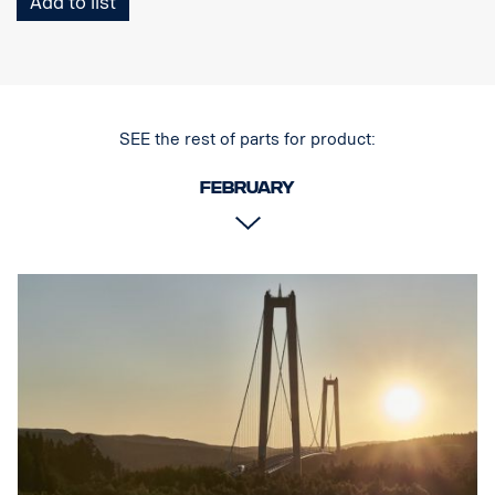
Add to list
koncové trubky lze snadno demontovat bez použití nářadí.
Svislé trubky lze také v případě, že dojde k jejich poškození,
sejmout a vyměnit. Rám obsahuje také přípravu - upevňovací body
pro upevnění LED světelných ramp, se speciálními volitelnými
držáky pro horní svislé tyče. Předem namontovaný připojovací
SEE the rest of parts for product:
svazek ve spodní části.
February
0mm vysunutý nárazník, navržený pro Scania kabiny G, R a S s
klasickými nebo vysokými nárazníky, je doporučován pro dosažení
nejlepší možné světlé výšky, ale je vhodný také pro 40mm
vysunuté nárazníky.
Pro kabiny P doporučujeme nízkou verzi, p/n 3240794.
NEHODÍ se pro nízké nebo vysunuté ocelové nárazníky „XT“.
Součástí dodávky jsou nástroje pro montáž, držák loga, 8 ks
držáků svítidel a montážní instrukce.
( Světla nejsou součástí dodávky )