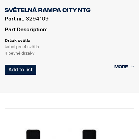
Světelná rampa City NTG
Part nr.:
3294109
Part Description:
Držák světla
kabel pro 4 světla
4 pevné držáky
Výrobek
Add to list
Materiál AISI304
Hlavní rozměr materiálu 70 mm
Leštěný povrch
Výrobek byl schválen v souladu s předpisem EHK OSN R61.
Světla
Počet montážních bodů světel: 4 pevné držáky
Kabeláž pro 4 světla