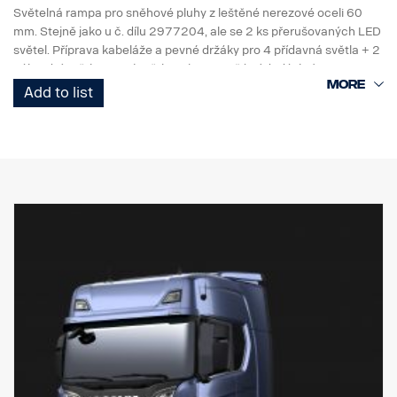
Světelná rampa pro sněhové pluhy z leštěné nerezové oceli 60
mm. Stejně jako u č. dílu 2977204, ale se 2 ks přerušovaných LED
světel. Příprava kabeláže a pevné držáky pro 4 přídavná světla + 2
náhradní světlomety. (Světla nejsou součástí dodávky.) .
Add to list
Kabelový svazek upravený tak, aby zvládl počáteční zátěžový
proud 4 xenonových světlometů.
Nahrazuje č. dílu 2706275,