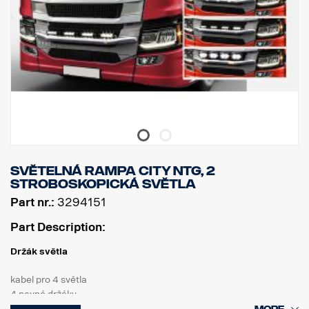
Světelná rampa City NTG, 2
stroboskopická světla
Part nr.:
3294151
Part Description:
Držák světla
kabel pro 4 světla
4 pevné držáky
2 stroboskopická světla