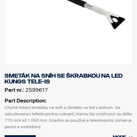
Smeták na sníh se škrabkou na led
Kungs Tele-Is
Part nr.:
2599617
Part Description:
Chytré řešení smetáku na sníh a škrabky na led v jednom. Se
zabudovanou teleskopickou rukojetí, kterou lze vytáhnout na délku
770 mm až 1 050 mm. Snadno se používá a teleskopický zámek je
pevný a vodotěsný.
Na jednom konci je funkční smeták na sníh a na druhém pevná