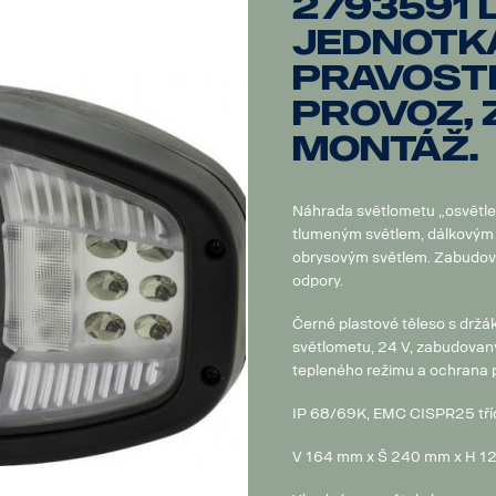
2793591 
jednotk
pravost
provoz, 
montáž.
Náhrada světlometu „osvětle
tlumeným světlem, dálkovým
obrysovým světlem. Zabudov
odpory.
Černé plastové těleso s držák
světlometu, 24 V, zabudovaný
tepleného režimu a ochrana p
IP 68/69K, EMC CISPR25 tříd
V 164 mm x Š 240 mm x H 12