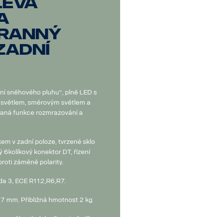
Levá
a
ranný
zadní
ní sněhového pluhu“, plně LED s
 světlem, směrovým světlem a
aná funkce rozmrazování a
em v zadní poloze, tvrzené sklo
 6kolíkový konektor DT, řízení
roti záměně polarity.
a 3, ECE R112,R6,R7.
7 mm. Přibližná hmotnost 2 kg