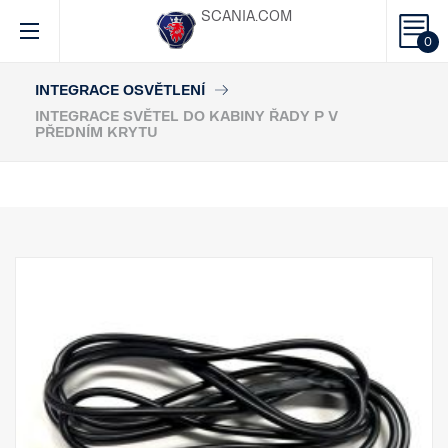
SCANIA.COM
0
INTEGRACE OSVĚTLENÍ
INTEGRACE SVĚTEL DO KABINY ŘADY P V
PŘEDNÍM KRYTU