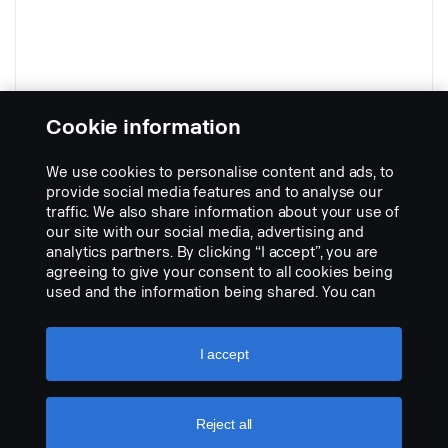
Cookie information
Kabeláž (6kolíková) (pro rozšířené
funkce)
We use cookies to personalise content and ads, to
Part nr.:
3345443
provide social media features and to analyse our
traffic. We also share information about your use of
Part Description:
our site with our social media, advertising and
6kolíková kabeláž pro dálková světla 3171014, 3171015 a
analytics partners. By clicking “I accept”, you are
3345444
agreeing to give your consent to all cookies being
used and the information being shared. You can
Add to list
also manage your cookies by clicking the “Cookie
settings” and selecting the categories you’d like to
accept. For a more detailed explanation of how we
I accept
use cookies, please visit our cookies section,
which you can find by clicking the link below this
text.
Cookie policy
Reject all