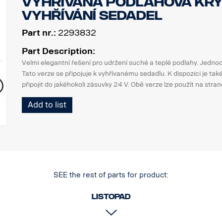
Vyhřívaná podlahová kry
vyhřívání sedadel
Part nr.:
2293832
Part Description:
Velmi elegantní řešení pro udržení suché a teplé podlahy. Jedno
Tato verze se připojuje k vyhřívanému sedadlu. K dispozici je tak
připojit do jakéhokoli zásuvky 24 V. Obě verze lze použít na straně
Add to list
SEE the rest of parts for product:
Listopad