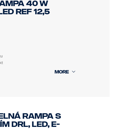
RAMPA 40 W
ED REF 12,5
CH, e-Mark Ano, reference: 12.5
ku
kt
TELNÁ RAMPA S
 DRL, LED, E-