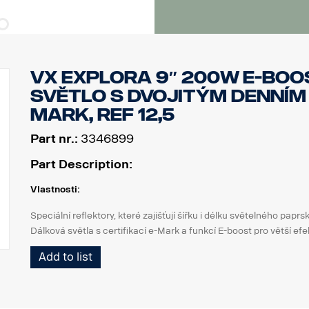
VX EXPLORA 9″ 200W E-BOO
SVĚTLO S DVOJITÝM DENNÍM 
MARK, REF 12,5
Part nr.:
3346899
Part Description:
Vlastnosti:
Speciální reflektory, které zajišťují šířku i délku světelného paprs
Dálková světla s certifikací e-Mark a funkcí E-boost pro větší efe
Elegantní bílé nebo oranžové obrysové světlo
Add to list
Vysoká odolnost s krytím IP68/IP69K
5letá záruka na funkčnost od Vision X
Dálkové světlo za bezkonkurenční cenu