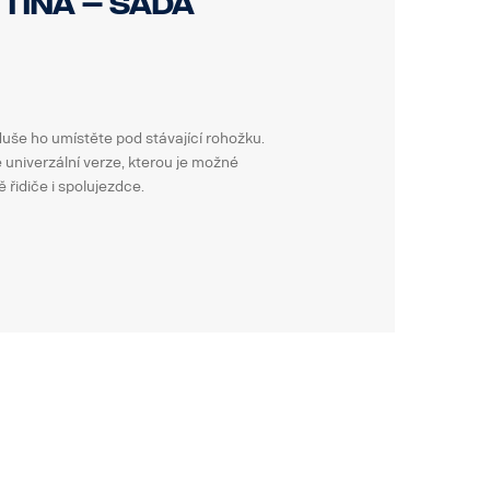
tina – sada
duše ho umístěte pod stávající rohožku.
é univerzální verze, kterou je možné
 řidiče i spolujezdce.