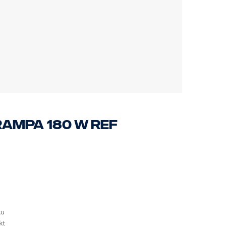
RAMPA 180 W REF
CH.
ku
kt