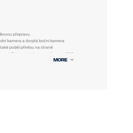
lkovou přepravu.
ední kamera a dvojitá boční kamera
a také podél přívěsu na straně
ko jsou VRU a ostatní provoz. Kamera GSR
ři couvání.
idat aktivní sledování objektů a
 naprogramovat také pro detekci dalších
třování nehod a pojistných událostí.