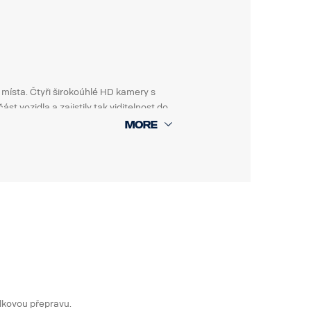
o místa. Čtyři širokoúhlé HD kamery s
st vozidla a zajistily tak viditelnost do
 provádět s vyšší úrovní bezpečnosti.
volit mezi 3D a 2D zobrazením a do
razovka.
dnotlivých kamerách.
uď na kamerovém záznamu, nebo v celém
lkovou přepravu.