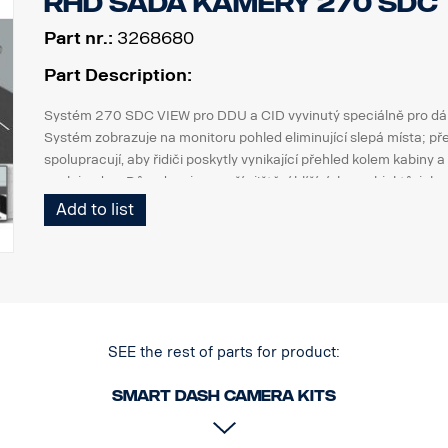
RHD Sada kamery 270 SDC
Part nr.:
3268680
Part Description:
Systém 270 SDC VIEW pro DDU a CID vyvinutý speciálně pro dá
Systém zobrazuje na monitoru pohled eliminující slepá místa; př
spolupracují, aby řidiči poskytly vynikající přehled kolem kabiny 
spolujezdce. Důvodem je snazší zjištění blížících se objektů, ja
může být zabudována do systému, aby umožnila zobrazení také p
Add to list
Pokud je zapotřebí více kamer, lze přidat 10” monitor.
FUNKCE DETEKCE OBJEKTŮ
Součástí systému je modul pro detekci objektů, který umožňuje př
upozornění pro řidiče.
Modul je přednastaven pro detekci chodců a cyklistů, ale lze jej
SEE the rest of parts for product:
objektů, jako jsou automobily a autobusy.
ZÁZNAM DETEKCE VE VŠECH MOŽNÝCH ZÁBĚRECH KAMER
Smart dash camera kits
Náš DVR modul snadno zaznamenává incidenty potřebné pro vyše
(volitelné, není součástí dodávky)