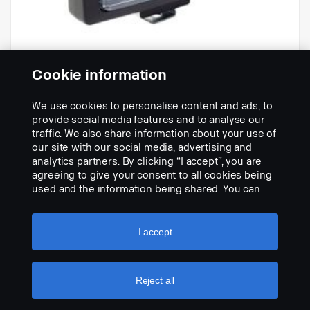
Cookie information
Široký světelný kužel, čiré sklo
We use cookies to personalise content and ads, to
světlometu, černé lemování. Ref. 37,5.
provide social media features and to analyse our
Part nr.:
1906619
traffic. We also share information about your use of
our site with our social media, advertising and
Part Description:
analytics partners. By clicking “I accept”, you are
No description available
agreeing to give your consent to all cookies being
used and the information being shared. You can
Add to list
also manage your cookies by clicking the “Cookie
settings” and selecting the categories you’d like to
accept. For a more detailed explanation of how we
I accept
use cookies, please visit our cookies section,
which you can find by clicking the link below this
text.
Cookie policy
Reject all