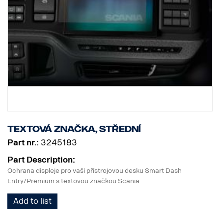
Textová značka, střední
Part nr.:
3245183
Part Description:
Ochrana displeje pro vaši přístrojovou desku Smart Dash
Entry/Premium s textovou značkou Scania
Add to list