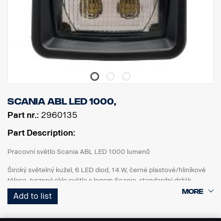
Scania ABL LED 1000,
Part nr.:
2960135
Part Description:
Pracovní světlo Scania ABL LED 1000 lumenů
Široký světelný kužel, 6 LED diod, 14 W, černé plastové/hliníkové
těleso, tvrzené sklo světla s logem Scania, standardní držák,
konektor DT, vícenapěťové 12-24V, ochrana proti obrácení
Add to list
polarity, IP68-IP69K. ECE R10, ECE R23 (zpátečka), schváleno pro
ADR.