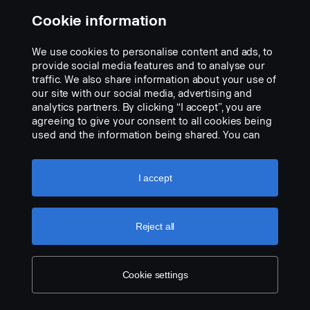
Pro vylepšená zpětná světla: Doplnit do specifikace vozidla sólo:
Cookie information
FPC 04743D „Pracovní světlo zadní, příprava pro levou a pravou
stranu“.
We use cookies to personalise content and ads, to
provide social media features and to analyse our
traffic. We also share information about your use of
our site with our social media, advertising and
analytics partners. By clicking “I accept”, you are
agreeing to give your consent to all cookies being
used and the information being shared. You can
also manage your cookies by clicking the “Cookie
settings” and selecting the categories you’d like to
accept. For a more detailed explanation of how we
I accept
use cookies, please visit our cookies section,
which you can find by clicking the link below this
text.
Cookie policy
Reject all
Cookie settings