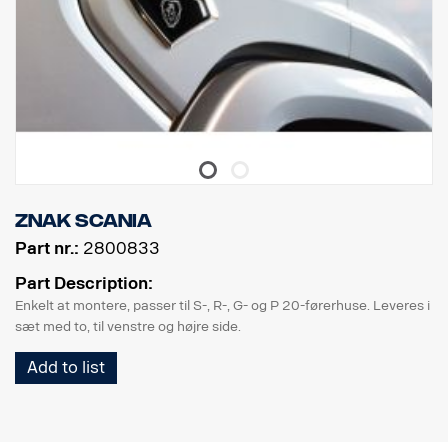
znak Scania
Part nr.:
2800833
Part Description:
Enkelt at montere, passer til S-, R-, G- og P 20-førerhuse. Leveres i
sæt med to, til venstre og højre side.
Add to list