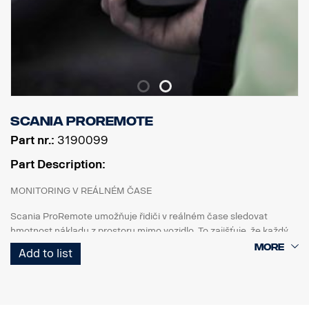
Scania ProRemote
Part nr.:
3190099
Part Description:
MONITORING V REÁLNÉM ČASE
Scania ProRemote umožňuje řidiči v reálném čase sledovat
hmotnost nákladu z prostoru mimo vozidlo. To zajišťuje, že každý
náklad bude dokonale vyvážen a odpovídat omezením hmotnosti a
Add to list
odvětvovým předpisům.
PŘIZPŮSOBENO PRO VOZIDLA SCANIA