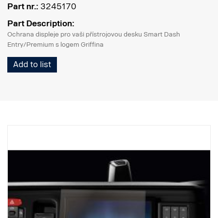
Part nr.:
3245170
Part Description:
Ochrana displeje pro vaši přístrojovou desku Smart Dash
Entry/Premium s logem Griffina
Add to list