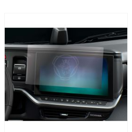
Unikátní konstrukce pro nákladní vozidla Scania. Systém je
vybaven 3,5palcovým dotykovým displejem (1 200 nitů), který
poskytuje křišťálově čistou viditelnost, takže máte vždy přístup k
nástrojům, které potřebujete k přesnému nakládání. Pracuje s
generací nákladních vozidel NTG s elektrickým systémem
SESAMM7. Zkontrolujte prosím místní homologační předpisy
týkající se kybernetické bezpečnosti GSR, protože tento výrobek
není zahrnut ve schválení Scania VWTA kompletního vozidla.
AUTOMATICKÁ DETEKCE NÁPRAV:
Jednotka přijímače automaticky detekuje počet náprav přívěsu a
zajišťuje tak, že získáte informace potřebné pro bezpečnou a
efektivní nakládku.
POHODLÍ:
Magnetická nabíjecí základna Scania ProRemote a připojení USB-
C zajišťují, že je zařízení vždy připraveno k použití, což zkracuje
prostoje a udržuje vysokou provozuschopnost nákladního vozidla.
Zlepšete zážitek z nákladní dopravy se Scania ProRemote –