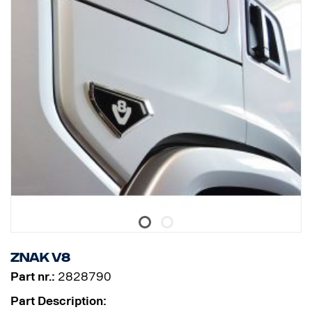
Znak V8
Part nr.:
2828790
Part Description: