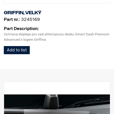
vrcholem přesnosti a efektivnosti. Při nakládání se můžete
spolehnout na řešení, které je navrženo pro dokonalost a které je
Griffin, velký
exkluzivní pro značku SCANIA, takže každá cesta je bezpečná a
jednoduchá.
Part nr.:
3245169
Part Description:
Ochrana displeje pro vaši přístrojovou desku Smart Dash Premium
Advanced s logem Griffina
Add to list