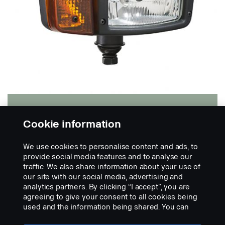
Výměna světlometu
Cookie information
Hella H4
We use cookies to personalise content and ads, to
provide social media features and to analyse our
Světlomet, „osvětlení pro sněžný pluh“, halogen s
traffic. We also share information about your use of
tlumeným světlem obrysovým světlem, směrovým
our site with our social media, advertising and
světlem a dálkovým světlem.
analytics partners. By clicking “I accept”, you are
agreeing to give your consent to all cookies being
K dispozici ve dvou verzích, svislou nebo zavěšenou
used and the information being shared. You can
montáž.
also manage your cookies by clicking the “Cookie