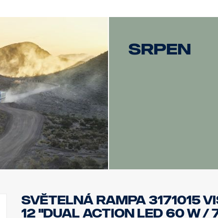
Sklo: Polykarbonát
Obraz světla: 10° Spot
srpen
SVĚTELNÁ RAMPA 3171015 V
12 "DUAL ACTION LED 60 W / 