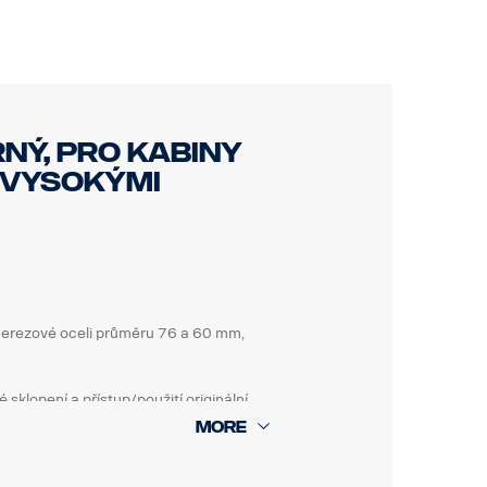
PR třída 3
ný, pro kabiny
o vysokými
 nerezové oceli průměru 76 a 60 mm,
klopení a přístup/použití originální
t bez použití nářadí.
jmout a vyměnit. Rám obsahuje také