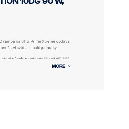
TION 10dg 90 W,
LED rampa na trhu. Prime Xtreme dodává
množství světla z malé jednotky.
 které působí nenápadněji než dřívější