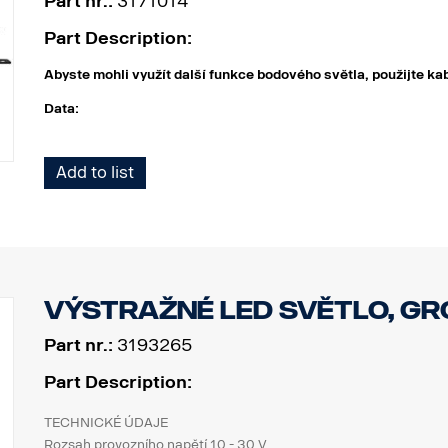
Part nr.:
3171014
Part Description:
Abyste mohli využít další funkce bodového světla, použijte
Data:
Šířka: 304 mm
Add to list
Výška (s držákem): 97 mm
Hloubka: 97 mm
Hmotnost: 1 700 gramů
Příkon, bodové: 60 W
Hrubý světelný tok, bodové: 6 420 lm
Dosah, bodové při 1 svítivosti lux: 400 m
Výstražné LED světlo, Gr
Příkon, záplavové: 70 W
Hrubý světelný tok, záplavové: 3 550 lm
Part nr.:
3193265
Dosah, záplavové při svítivosti 1 lux: 110 m
Part Description:
TECHNICKÉ ÚDAJE
Rozsah provozního napětí 10 - 30 V