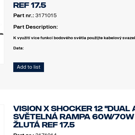
Ref 17.5
Part nr.:
3171015
Part Description:
K využití více funkcí bodového světla použijte kabelový sv
Data:
Šířka: 304 mm
Add to list
Výška (s držákem): 97 mm
Hloubka: 97 mm
Hmotnost: 1 700 gramů
Příkon, bodový: 60 W
Hrubý světelný tok, bodový: 6 420 lm
Dosvit při 1 lux: 400 m
VISION X SHOCKER 12 "DUAL 
Příkon, záplavový: 70 W
Hrubý světelný tok, záplavový: 3 550 lm
SVĚTELNÁ RAMPA 60W/70W B
Dosvit, záplavový při 1 lux: 110 m
ŽLUTÁ REF 17.5