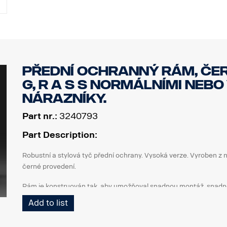
Odběr proudu: 1 A při 12 V
Napětí: 10–33 V
Provozní teplota: -30 °C až +60 °C
Označení: ECE 10R-06.22895 (R10), SAE J845 třída 1, W3-1, CIS
Přední ochranný rám, čer
G, R a S s normálními neb
nárazníky.
Part nr.:
3240793
Part Description:
Robustní a stylová tyč přední ochrany. Vysoká verze. Vyroben z
černé provedení.
Rám je konstruován tak, aby umožňoval snadnou montáž, snadné s
tažné tyče, protože spodní koncové trubky lze snadno demontova
Add to list
Svislé trubky lze také v případě, že dojde k jejich poškození, se