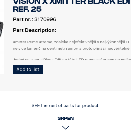
Vision X Xmitter BLACK EDI
ref. 25
Part nr.:
3170996
Part Description:
Xmitter Prime Xtreme, zdaleka nejefektivnější a nejvýkonnější 
nejvíce lumenů na centimetr rampy, a proto přináší neuvěřitelné 
Jedná se o verzi Black Edition této LED rampy s černým pozadím,
chromované pozadí.
Add to list
DATA:
Označení E
Obal světlometu: Robustní hliník
Napětí: 24 V, spotřeba energie: 3,75 A při 24 V
Třída krytí IP: IP68, třída vibrací: 15.6G
SEE the rest of parts for product:
Provozní teplota: -40 °C / +80 °C
Výška: 95,25 mm, hloubka: 84,07 mm, šířka: 282 mm
srpen
LED: 18 ks 5 W
Hrubý světelný tok: 9 504 lm, efektivní světelný tok: 6 660 lm