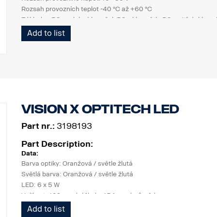
Rozsah provozních teplot -40 °C až +60 °C
Základna PC, ozdobný kroužek PC, sklo světla PC, vnitřní sklo sv
Rozsah provozních teplot -40 °C až +60 °C
Add to list
MECHANICKÉ VLASTNOSTI
Montážní šroub
Těsnicí kroužek
Připojovací šroub: kabel 500 mm
Stupeň krytí IP67
Vision X Optitech LED
Part nr.:
3198193
Part Description:
Data:
Barva optiky: Oranžová / světle žlutá
Světlá barva: Oranžová / světle žlutá
LED: 6 x 5 W
Velikost: 139 mm (výška) x 154 mm (průměr)
Hmotnost: 330 g
Add to list
Třída krytí IP: IP67