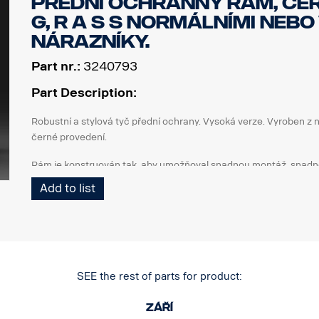
Přední ochranný rám, čer
G, R a S s normálními neb
nárazníky.
Part nr.:
3240793
Part Description:
Robustní a stylová tyč přední ochrany. Vysoká verze. Vyroben z
černé provedení.
Rám je konstruován tak, aby umožňoval snadnou montáž, snadné s
tažné tyče, protože spodní koncové trubky lze snadno demontova
Add to list
Svislé trubky lze také v případě, že dojde k jejich poškození, se
přípravu - upevňovací body pro upevnění LED světelných ramp, se
horní svislé tyče. Předem namontovaný připojovací svazek ve spo
0mm vysunutý nárazník, navržený pro Scania kabiny G, R a S s kl
SEE the rest of parts for product:
doporučován pro dosažení nejlepší možné světlé výšky, ale je 
nárazníky.
září