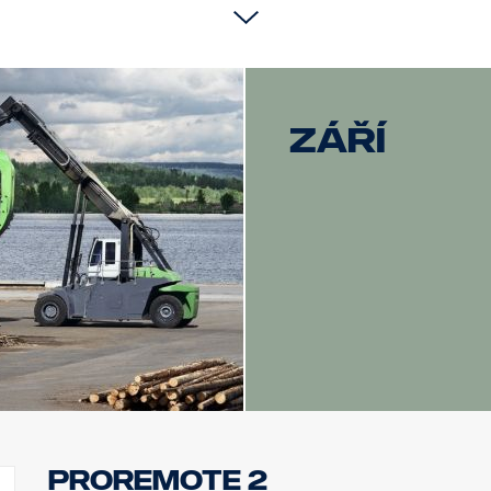
Pro kabiny P doporučujeme nízkou verzi, p/n 3240794.
NEHODÍ se pro nízké nebo vysunuté ocelové nárazníky „XT“.
Součástí dodávky jsou nástroje pro montáž, držák loga, 8 ks držá
září
( Světla nejsou součástí dodávky )
ProRemote 2