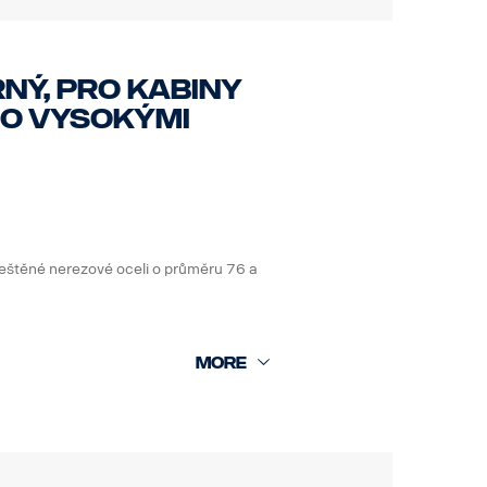
ný, pro kabiny
ebo vysokými
leštěné nerezové oceli o průměru 76 a
klopení a přístup/použití originální
t bez použití nářadí.
jmout a vyměnit. Rám obsahuje také
 speciálními volitelnými držáky pro
dní části.