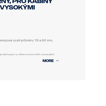
ný, pro kabiny
o vysokými
 nerezové oceli průměru 76 a 60 mm,
klopení a přístup/použití originální
t bez použití nářadí.
jmout a vyměnit. Rám obsahuje také
 speciálními volitelnými držáky pro
dní části.
asickými nebo vysokými nárazníky, je
vhodný také pro 40mm vysunuté