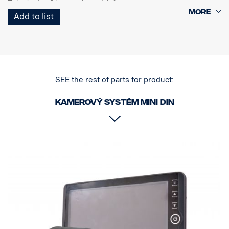
Zabudovány 2 typy parkovacích čar
Voděodolné pouzdro IP 64
Add to list
Snímač automatického nastavování jasu (den a noc)
Zabudovaný reproduktor
Funkce rychlostního spínače
Funkce paměti závěrky
SEE the rest of parts for product:
Kamerový systém MINI DIN