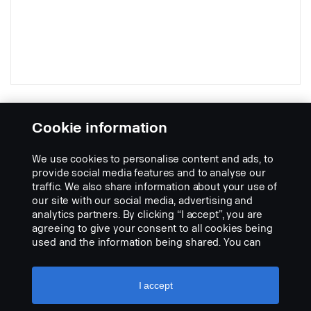
boční výhledová kamera IR LED MINI
DIN
Cookie information
Part nr.:
2633324
We use cookies to personalise content and ads, to
Part Description:
provide social media features and to analyse our
traffic. We also share information about your use of
Pro zvýšení bezpečnosti v okolí vozidla zkombinujte s rozhraním
our site with our social media, advertising and
2629325 NTG nebo rozhraním 2629324 PGR. Je připojena k BCI
analytics partners. By clicking “I accept”, you are
a aktivuje se páčkou směrových světel. Je plně flexibilní, protože
agreeing to give your consent to all cookies being
lze stisknutím tlačítka přepínat zrcadlové zobrazení.
used and the information being shared. You can
- Vodotěsné těleso kamery IP68
Add to list
also manage your cookies by clicking the “Cookie
- 470.000 pixelů
settings” and selecting the categories you’d like to
- 520 TV řádků.
accept. For a more detailed explanation of how we
I accept
- Vysoká světelná citlivost 0 luxů (W/IR LED)
use cookies, please visit our cookies section,
- Zabudované automatické vyhřívání (pod +10 °C)