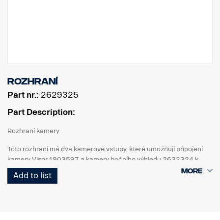
Rozhraní
Part nr.:
2629325
Part Description:
Rozhraní kamery
Toto rozhraní má dva kamerové vstupy, které umožňují připojení
kamery Visor 1903597 a kamery bočního výhledu 2633324 k
rádiu Scania Premium.
Add to list
Připojeno k rádiu Premium a BCI.