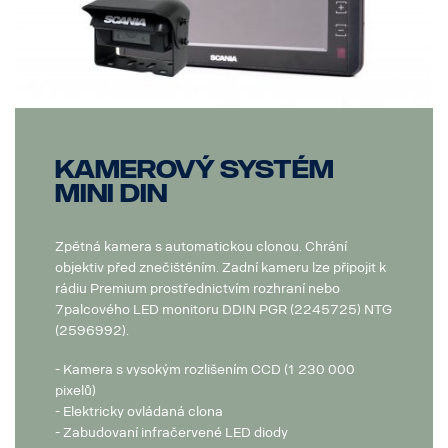
Kamerový systém
MINI DIN
Zpětná kamera s automatickou clonou. Chrání
objektiv před znečištěním. Zadní kameru lze připojit k
rádiu Premium prostřednictvím rozhraní nebo
7palcového LED monitoru DDIN PGR (2245725) NTG
(2596992).
- Kamera s vysokým rozlišením CCD (1 230 000
pixelů)
- Elektricky ovládaná clona
- Zabudovaní infračervené LED diody