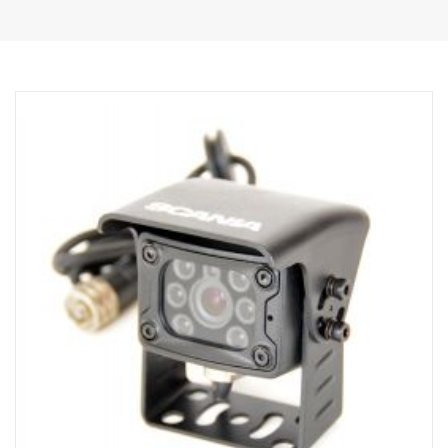
filtru ICR
•Automatická elektronická clona, funkce WDR
•Zabudovaný mikrofon
•Zabudované infračervené LED diody
•Zabudovaný elektrický ohřívač (při teplotách pod +10 °C)
•Teplota -40 ˚C - 80 ˚C
•Odolná proti vibracím
•Elektricky ovládaná uzávěrka (ochrana povrchu objektivu)