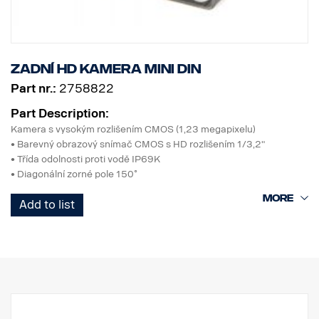
Zadní HD kamera MINI DIN
Part nr.:
2758822
Part Description:
Kamera s vysokým rozlišením CMOS (1,23 megapixelu)
• Barevný obrazový snímač CMOS s HD rozlišením 1/3,2"
• Třída odolnosti proti vodě IP69K
• Diagonální zorné pole 150˚
• Přepínání normálního/zrcadlového zobrazení
Add to list
• Funkce při velmi nízké světelnosti
• Automatická elektronická clona, funkce WDR
• Zabudovaný mikrofon
• Zabudované infračervené LED diody, blok filtru ICR
• Zabudované dvojité topné těleso
• (topné těleso 1: spíná se při teplotě pod +10 ˚C, topné těleso 2:
spíná se při teplotě pod -10 ˚C)
• Provozní teplota - 50˚C až + 80˚C