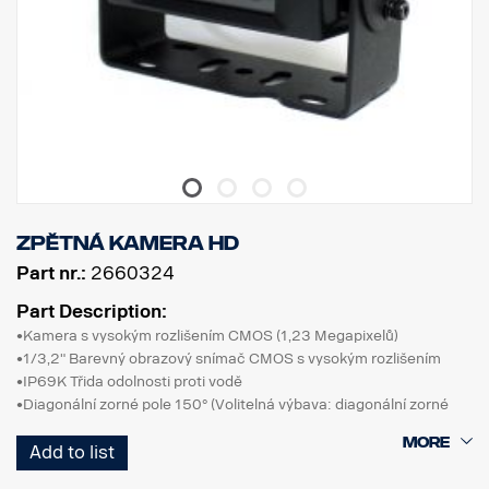
Zpětná kamera HD
Part nr.:
2660324
Part Description:
•Kamera s vysokým rozlišením CMOS (1,23 Megapixelů)
•1/3,2" Barevný obrazový snímač CMOS s vysokým rozlišením
•IP69K Třida odolnosti proti vodě
•Diagonální zorné pole 150° (Volitelná výbava: diagonální zorné
pole 130°)
Add to list
•Přepínání normálního/zrcadlového obrazu
•Činnost za velmi slabých světelných podmínek, zabudovaný blok