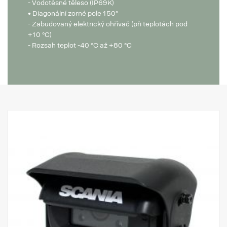
- Vodotěsné těleso (IP69K)
• Diagonální zorné pole 150°
- Zabudovaný elektrický ohřívač (při teplotách pod
+10 °C)
- Rozsah teplot -40 °C až +80 °C