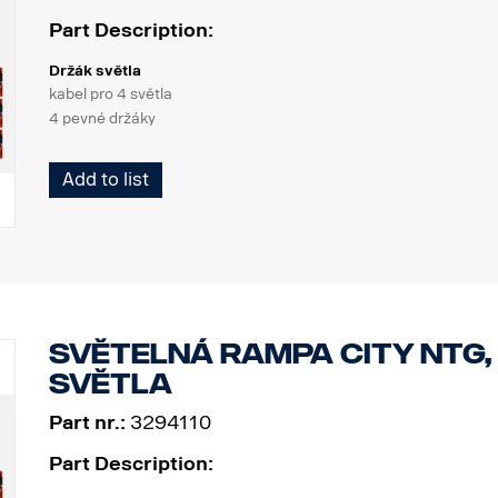
Part Description:
Držák světla
kabel pro 4 světla
4 pevné držáky
Výrobek
Add to list
Materiál AISI304
Hlavní rozměr materiálu 70 mm
Leštěný povrch
Výrobek byl schválen v souladu s předpisem EHK OSN R61.
Světla
Počet montážních bodů světel: 4 pevné držáky
Světelná rampa City NTG,
Kabeláž pro 4 světla
světla
Part nr.:
3294110
Part Description: