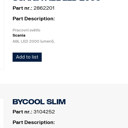
Part nr.:
2862201
Part Description:
Pracovní světlo
Scania
ABL LED 2000 lumenů,
Široký světelný kužel, 6 LED diod, 29 W, černé plastové/hliníkové
Add to list
Scania, speciální držák Scania (vyšší než standardní úroveň výb
ochrana proti obrácení polarity, IP68-IP69K. ECE R10, schválen
Pro vylepšená zpětná světla: Doplnit do specifikace vozidla sól
příprava pro levou a pravou stranu“.
Bycool SLIM
Part nr.:
3104252
Part Description: