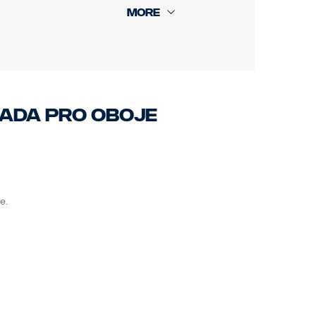
sada pro oboje
e.