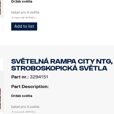
Držák světla
kabel pro 4 světla
4 pevné držáky
3 bílé LED diody
Add to list
Výrobek
Materiál AISI304
Hlavní rozměr materiálu 70 mm
Leštěný povrch
Světelná rampa City NTG,
Výrobek byl schválen v souladu s předpisem EHK OSN R61.
stroboskopická světla
Světla
Part nr.:
3294151
Počet bodů pro umístění světel, 4 pevné držáky
Kabeláž: kabel pro 4 světla
Part Description:
Držák světla
kabel pro 4 světla
4 pevné držáky