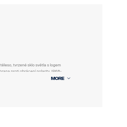
 těleso, tvrzené sklo světla s logem
rana proti obrácení polarity, IP68-
o: FPC 04743D „Pracovní světlo zadní,