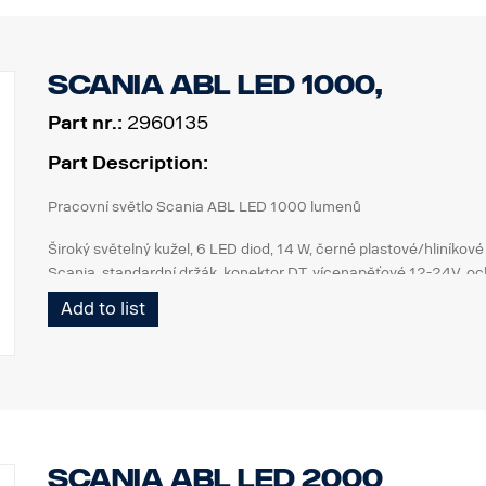
Scania ABL LED 1000,
Part nr.:
2960135
Part Description:
Pracovní světlo Scania ABL LED 1000 lumenů
Široký světelný kužel, 6 LED diod, 14 W, černé plastové/hliníkové
Scania, standardní držák, konektor DT, vícenapěťové 12-24V, och
IP69K. ECE R10, ECE R23 (zpátečka), schváleno pro ADR.
Add to list
Pro vylepšená zpětná světla: Doplnit do specifikace vozidla sól
příprava pro levou a pravou stranu“.
Scania ABL LED 2000