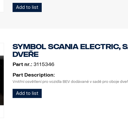
2 stroboskopická světla
Add to list
Výrobek
Materiál AISI304
Hlavní rozměr materiálu 70 mm
Leštěný povrch
Symbol Scania ELECTRIC, 
Výrobek byl schválen v souladu s předpisem EHK OSN R61.
dveře
Světla
Part nr.:
3115346
Počet montážních bodů světel: 4 pevné držáky
Kabeláž pro 4 světla
Part Description:
Vnitřní osvětlení pro vozidla BEV dodávané v sadě pro oboje dveř
Add to list