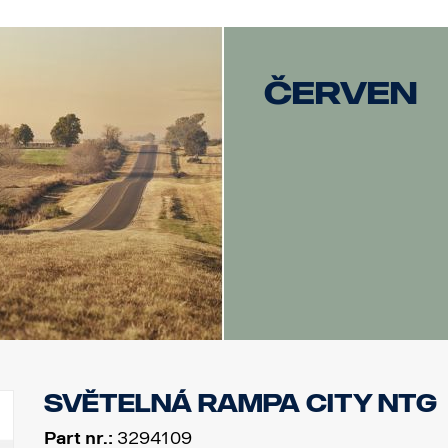
červen
Světelná rampa City NTG
Part nr.:
3294109