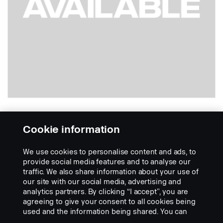
Plně LED vložka Úzký světelný kužel,
čiré sklo světlometu, Ref. 50.
Cookie information
Part nr.:
2860458
We use cookies to personalise content and ads, to
Part Description:
provide social media features and to analyse our
traffic. We also share information about your use of
Plně LED upgrade těles světel Hella Luminator Metal, Chromium a
our site with our social media, advertising and
také Hella Rallye 3003. Úzký světelný kužel. Ref. 50.
analytics partners. By clicking “I accept”, you are
agreeing to give your consent to all cookies being
Dodatečná přestavba z halogenových světel na plně LED světla
used and the information being shared. You can
znamená velký rozdíl ve výkonu a stylu.
Add to list
also manage your cookies by clicking the “Cookie