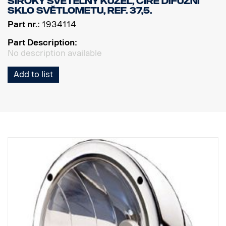
Široký světelný kužel, čiré difuzní
sklo světlometu, Ref. 37,5.
Part nr.:
1934114
Part Description:
No description available
Add to list