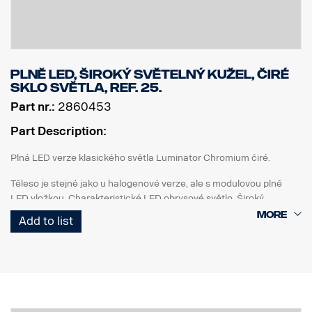
Plně LED, široký světelný kužel, čiré
sklo světla, Ref. 25.
Part nr.:
2860453
Part Description:
Plná LED verze klasického světla Luminator Chromium čiré.
Těleso je stejné jako u halogenové verze, ale s modulovou plně
LED vložkou. Charakteristické LED obrysové světlo. Široký
světelný kužel. Ref. 25.
Add to list