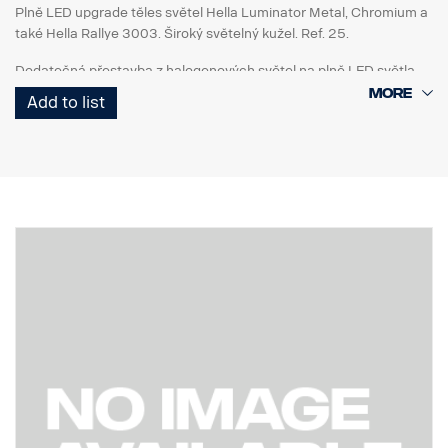
Plně LED upgrade těles světel Hella Luminator Metal, Chromium a
také Hella Rallye 3003. Široký světelný kužel. Ref. 25.
Dodatečná přestavba z halogenových světel na plně LED světla
znamená velký rozdíl ve výkonu a stylu.
Add to list
Šetří také peníze a je ohleduplná k životnímu prostředí, protože se
znovu použijí stávající tělesa světel, nebude již nutné vyměňovat
žárovky a sníží se spotřeba elektrické energie vozidla.