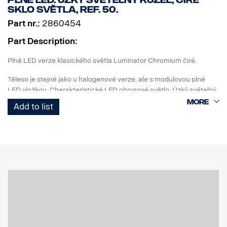
Plně LED. Úzký světelný kužel, čiré
sklo světla, Ref. 50.
Part nr.:
2860454
Part Description:
Plná LED verze klasického světla Luminator Chromium čiré.
Těleso je stejné jako u halogenové verze, ale s modulovou plně
LED vložkou. Charakteristické LED obrysové světlo. Úzký světelný
kužel. Ref. 50.
Add to list