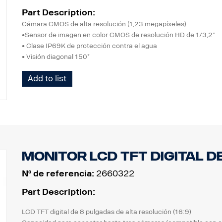
Part Description:
Cámara CMOS de alta resolución (1,23 megapíxeles)
•Sensor de imagen en color CMOS de resolución HD de 1/3,2”
• Clase IP69K de protección contra el agua
• Visión diagonal 150˚
• Cambio de imagen normal/invertida
Add to list
• Rendimiento de iluminación ultrabaja
• Iris electrónico automático, Función WDR
• Micrófono integrado
• LED de IR integrados, bloque de filtros ICR
• Calefactor dual integrado
• (calefactor 1 : arranque por debajo de +10 ˚C, calefactor 2 : a
• Temperatura de servicio. - 50 ˚C ~ + 80 ˚C
Monitor LCD TFT digital de
Nº de referencia:
2660322
Part Description:
LCD TFT digital de 8 pulgadas de alta resolución (16:9)