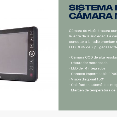
Sistema 
cámara M
Cámara de visión trasera co
la lente de la suciedad. La c
conectar a la radio premium m
LED DDIN de 7 pulgadas PG
- Cámara CCD de alta resoluc
- Obturador motorizado
- LED de IR integrados
- Carcasa impermeable (IP6
- Visión diagonal 150˚
- Calefactor automático inte
- Margen de temperatura de 