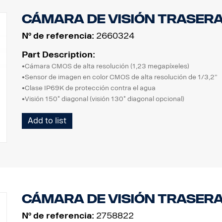
Cámara de visión trasera
Nº de referencia:
2660324
Part Description:
•Cámara CMOS de alta resolución (1,23 megapíxeles)
•Sensor de imagen en color CMOS de alta resolución de 1/3,2”
•Clase IP69K de protección contra el agua
•Visión 150˚ diagonal (visión 130˚ diagonal opcional)
•Cambio de imagen normal/invertida
Add to list
•Luz de rendimiento ultra bajo, Filtro de corte IR integrado
•Iris electrónico automático, Función WDR
•Micrófono integrado
•LED de IR integrados
•Calefactor automático integrado (por debajo de +10 ˚C)
•Temperatura -40 ˚C ~ 80 ˚C
•Resistente a las vibraciones
cámara de visión trasera 
•Obturador motorizado (para proteger la superficie del cristal)
Nº de referencia:
2758822