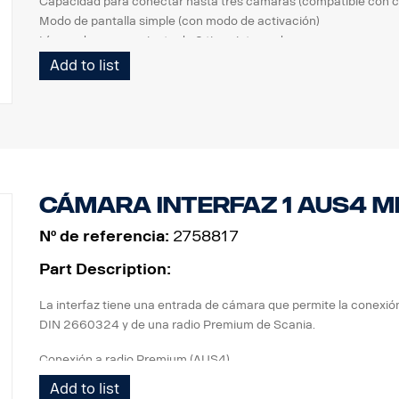
Capacidad para conectar hasta tres cámaras (compatible con 
Modo de pantalla simple (con modo de activación)
Líneas de aparcamiento de 2 tipos integradas
Carcasa impermeable IP 64
Add to list
Sensor de brillo automático (día y noche)
Altavoz integrado
Función de interruptor de velocidad
Función de memoria de obturador
cámara interfaz 1 AUS4 MI
Nº de referencia:
2758817
Part Description:
La interfaz tiene una entrada de cámara que permite la conexi
DIN 2660324 y de una radio Premium de Scania.
Conexión a radio Premium (AUS4).
Add to list