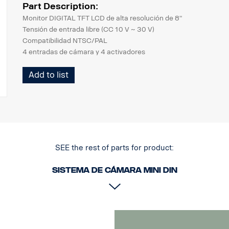
Part Description:
Monitor DIGITAL TFT LCD de alta resolución de 8"
Tensión de entrada libre (CC 10 V ~ 30 V)
Compatibilidad NTSC/PAL
4 entradas de cámara y 4 activadores
(obturador CA1/2/3/4 compatible con cámara)
Add to list
Modo de pantalla simple, izquierda/derecha y arriba/abajo
pantalla en modo dividido, izquierda/derecha y pantalla PIP en
modo Triple, Quad y H-Quad
2 tipos de línea de aparcamiento
Carcasa impermeable (IP-64)
Carcasa negra neutra de tacto de goma
Sensor de brillo automático (día y noche)
SEE the rest of parts for product:
Circuito de protección de polaridad inversa incorporado
Altavoz integrado
Sistema de cámara MINI DIN
Función de interruptor de velocidad
Función de memoria de obturador