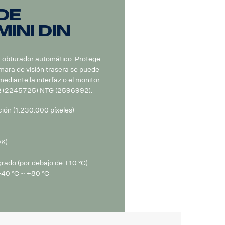
de
INI DIN
n obturador automático. Protege
ámara de visión trasera se puede
ediante la interfaz o el monitor
R (2245725) NTG (2596992).
ión (1.230.000 píxeles)
9K)
grado (por debajo de +10 °C)
-40 °C ~ +80 °C