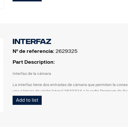
Interfaz
Nº de referencia:
2629325
Part Description:
Interfaz de la cámara
La interfaz tiene dos entradas de cámara que permiten la cone
una cámara de visión lateral 2633324 a la radio Premium de Sc
Add to list
Conectado a radio Premium y BCI.