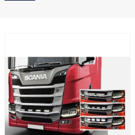
Producto
Material AISI304
Dimensión principal del material 70 mm
Superficie pulida
El producto está homologado con arreglo al reglamento UNECE
R61.
Iluminación
Número de puntos de montaje de iluminación tk 4 soportes de tipo
fijo
Cableado para 4 luces