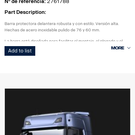
Nº de referencia:
2761788
Part Description:
Barra protectora delantera robusta y con estilo. Versión alta.
Hechas de acero inoxidable pulido de 76 y 60 mm.
La barra está diseñada para facilitar el montaje, el plegado y el
acceso/uso de la barra de remolcado original, ya que los tubos del
Add to list
extremo inferior se desmontan rápidamente sin necesidad de
utilizar herramientas.
También es posible desmontar tubos verticales para sustituirlos si
están dañados. La barra también está preparada con puntos de
anclaje para barras LED, con soportes opcionales especiales para
las barras verticales superiores. Mazo de cables premontado en la
sección inferior.
Hecho específicamente para cabinas G, R y S de Scania con
paragolpes alto o normal. Para obtener la mejor separación, se
recomienda usar paragolpes con un saliente de 0 mm, pero
también es compatible con salientes de paragolpes de 40 mm.