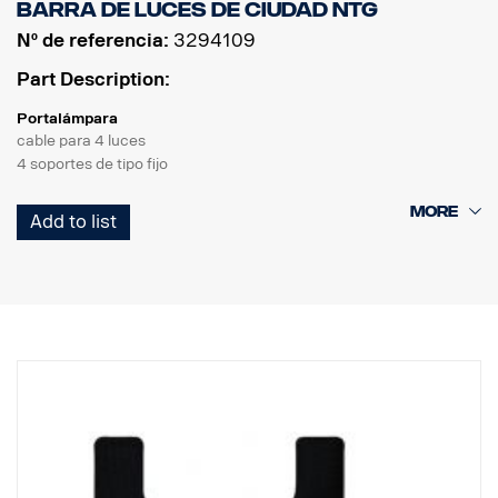
Barra de luces de ciudad NTG
Nº de referencia:
3294109
Part Description:
Portalámpara
cable para 4 luces
4 soportes de tipo fijo
Producto
Add to list
Material AISI304
Dimensión principal del material 70 mm
Superficie pulida
El producto está homologado con arreglo al reglamento UNECE
R61.
Iluminación
Número de puntos de montaje de iluminación tk 4 soportes de tipo
fijo
Cableado para 4 luces