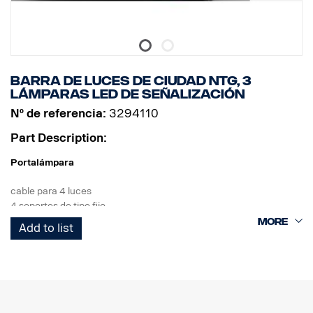
Barra de luces de ciudad NTG, 3
lámparas LED de señalización
Nº de referencia:
3294110
Part Description:
Portalámpara
cable para 4 luces
4 soportes de tipo fijo
3 LED blancos
Add to list
Producto
Material AISI304
Diámetro del tubo 70 mm
Superficie pulida