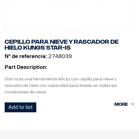
Cepillo para nieve y rascador de
hielo Kungs Star-Is
Nº de referencia:
2748039
Part Description:
Star-Is es una herramienta eficaz con cepillo para nieve y
rascador de hielo con capacidad para limpiar en todas las
condiciones de nieve.
El cabezal del cepillo Star-Is lleva un rascador de goma integrado
Add to list
que despeja y limpia toda la nieve mojada y pesada. El cabezal del
cepillo tiene dos posiciones, en T o en horizontal.
El mango es telescópico y se puede ajustar de forma continua
para que el largo tenga alcance extra. Con la posición en T el largo