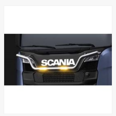
mide 820-1.140 mm, y con la posición horizontal el largo mide
930-1.250 mm.