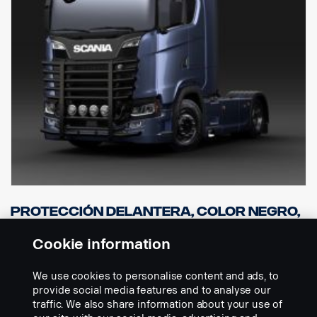
Para las cabinas P recomendamos la versión baja, n.º ref.
2761789.
NO es compatible con paragolpes bajos o paragolpes "XT" de
acero con saliente.
Incluye hardware de montaje, portaemblema, 8 soportes para
lámparas e instrucciones de montaje.
( Luces no incluidas )
Protección delantera, color negro,
para cabinas G, R y S con paragolpes
normal o alto.
Cookie information
Nº de referencia:
3240793
We use cookies to personalise content and ads, to
Part Description:
provide social media features and to analyse our
traffic. We also share information about your use of
Barra protectora delantera robusta y con estilo. Versión alta.