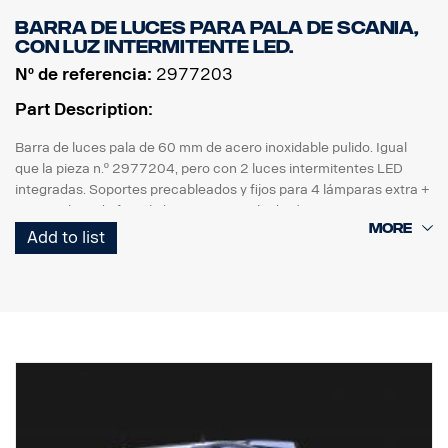
Barra de luces para pala de Scania,
con luz intermitente LED.
Nº de referencia:
2977203
Part Description:
Barra de luces pala de 60 mm de acero inoxidable pulido. Igual
que la pieza n.º 2977204, pero con 2 luces intermitentes LED
integradas. Soportes precableados y fijos para 4 lámparas extra +
2 recambios de faro. (Lámparas no incluidas.) .
Add to list
Mazo de cables mejorado para soportar la carga de corriente de
encendido de 4 balastos de lámparas de xenón.
Sustituye al n.º ref. 2706275,