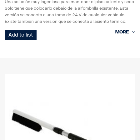
Una solución muy ingeniosa para mantener el piso caliente y seco.
Solo tiene que colocarlo debajo de la alfombrilla existente. Esta
versión se conecta a una toma de 24 V de cualquier vehículo.
Existe también una versión que se conecta al asiento térmico.
Ambas versiones pueden utilizarse tanto en el lado del conductor
Add to list
como en el del acompañante.