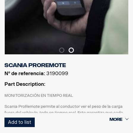
Scania ProRemote
Nº de referencia:
3190099
Part Description:
MONITORIZACIÓN EN TIEMPO REAL
Scania ProRemote permite al conductor ver el peso de la carga
fuera del vehículo, todo en tiempo real. Esto garantiza que cada
carga esté perfectamente equilibrada y cumpla las restricciones
Add to list
de peso y las normativas del sector.