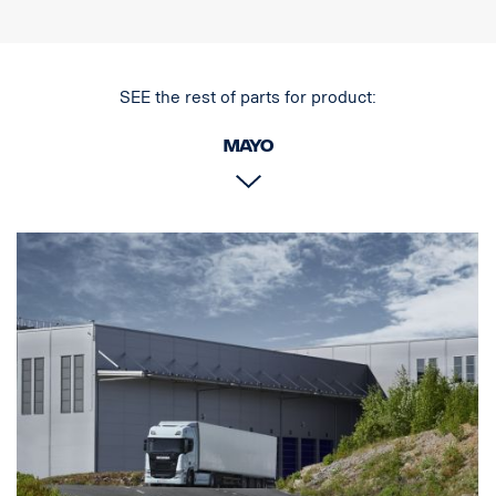
multitensión 12-24 V, protección contra inversiones de polaridad,
IP68-IP69K. ECE R10, homologación ADR.
Para mejorar las luces de marcha atrás: Añadir a la especificación
SEE the rest of parts for product:
de vehículo rígido: FPC 04743D "Foco de trabajo trasero,
preparación lateral izquierda y derecha"
Mayo