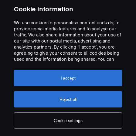
Cookie information
We use cookies to personalise content and ads, to
provide social media features and to analyse our
traffic. We also share information about your use of
our site with our social media, advertising and
analytics partners. By clicking “I accept”, you are
agreeing to give your consent to all cookies being
used and the information being shared. You can
also manage your cookies by clicking the “Cookie
settings” and selecting the categories you’d like to
accept. For a more detailed explanation of how we
I accept
use cookies, please visit our cookies section,
which you can find by clicking the link below this
text.
Cookie policy
Reject all
Cookie settings