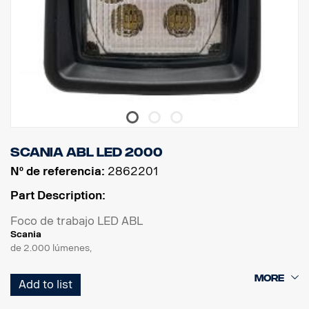
Scania ABL LED 2000
Nº de referencia:
2862201
Part Description:
Foco de trabajo LED ABL
Scania
de 2.000 lúmenes,
Diseño de luz de inundación, 6 LED, 29 W, carcasa de
Add to list
aluminio/plástico negro, cristal reforzado con logotipo de Scania,
soporte especial Scania (superior al estándar). Conector DT,