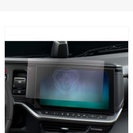
A MEDIDA PARA SCANIA
Diseñado exclusivamente para camiones Scania. El sistema
incorpora una pantalla táctil de 3,5 pulgadas (1.200 nits) que
ofrece una visibilidad cristalina, asegurando acceso continuo a las
herramientas necesarias para una carga precisa. Funciona con la
generación NTG. En el caso de los camiones con sistema eléctrico
SESAMM7, compruebe las normas locales de homologación para
la relevancia de la ciberseguridad GSR, ya que el producto no está
incluido en el Scania VWTA para vehículos completos.
DETECCIÓN AUTOMÁTICA DE EJES:
La unidad receptora detecta automáticamente el número de ejes
de un posible remolque, asegurándose de que dispone de la
información que necesita para una carga segura y eficaz.
COMODIDAD:
El cargador de base magnética Scania ProRemote y la
conectividad USB-C garantizan que la unidad esté siempre lista
para conducir, lo que reduce el tiempo de inactividad para que el