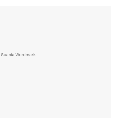
Remote: el culmen de la precisión y la
CANIA, diseñada con precisión para
on Scania Wordmark