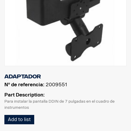
Adaptador
Nº de referencia:
2009551
Part Description:
Para instalar la pantalla DDIN de 7 pulgadas en el cuadro de
instrumentos
Add to list