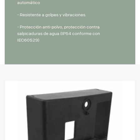
automático
- Resistente a golpes y vibraciones.
- Protección anti-polvo, protección contra
salpicaduras de agua (IP54 conforme con
IEC60529)