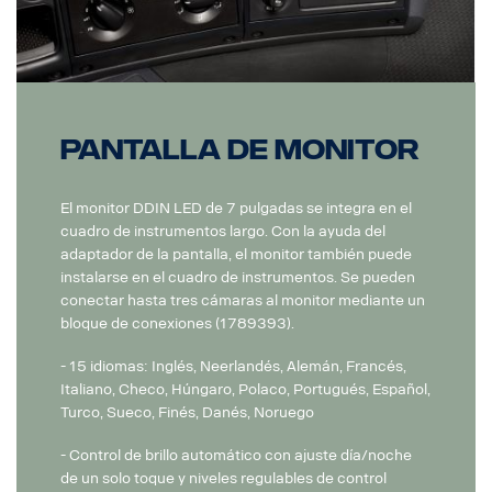
Pantalla de monitor
El monitor DDIN LED de 7 pulgadas se integra en el
cuadro de instrumentos largo. Con la ayuda del
adaptador de la pantalla, el monitor también puede
instalarse en el cuadro de instrumentos. Se pueden
conectar hasta tres cámaras al monitor mediante un
bloque de conexiones (1789393).
- 15 idiomas: Inglés, Neerlandés, Alemán, Francés,
Italiano, Checo, Húngaro, Polaco, Portugués, Español,
Turco, Sueco, Finés, Danés, Noruego
- Control de brillo automático con ajuste día/noche
de un solo toque y niveles regulables de control