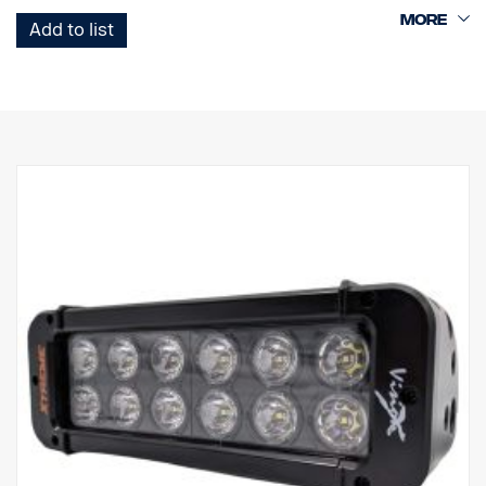
pequeña.
Add to list
Esta es la versión Black Edition de esta rampa LED, con un fondo
negro que le da un aspecto más discreto que el fondo cromado
anterior.
Marca E.
Carcasa de la lámpara: Aluminio robusto
Tensión: 24 V
Consumo: 2,5 Amp a 24 V
Clase IP: IP68
Clase de vibración: 15,6 G
Temperatura de funcionamiento: -40 °C –+80 °C
Altura: 95,25 mm, Profundidad: 84,07 mm, Anchura: 201 mm
Vatios: 60 LED: 12 uds. x 5 W
Lumen bruto: 6 336
Lumen efectivo: 4440
Lente: Policarbonato
Imagen luminosa: 10 ° punto