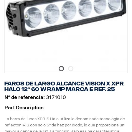
Modelo de luces: Combo 10° punto y haz de 30/65°
Faros de largo alcance Vision X XPR
HALO 12″ 60 W RAMP Marca E ref. 25
Nº de referencia:
3171010
Part Description:
La barra de luces XPR-S Halo utiliza la denominada tecnología de
reflector IRIS con solo 5° de haz por diodo, lo que proporciona un
mayor alcance de la luz. La función Halo es una característica