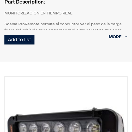
Part Description:
MONITORIZACIÓN EN TIEMPO REAL
Scania ProRemote permite al conductor ver el peso de la carga
fuera del vehículo, todo en tiempo real. Esto garantiza que cada
carga esté perfectamente equilibrada y cumpla las restricciones
Add to list
de peso y las normativas del sector.
A MEDIDA PARA SCANIA
Diseñado exclusivamente para camiones Scania. El sistema
incorpora una pantalla táctil de 3,5 pulgadas (1.200 nits) que
ofrece una visibilidad cristalina, asegurando acceso continuo a las
herramientas necesarias para una carga precisa. Funciona con la
generación NTG. En el caso de los camiones con sistema eléctrico
SESAMM7, compruebe las normas locales de homologación para
la relevancia de la ciberseguridad GSR, ya que el producto no está
incluido en el Scania VWTA para vehículos completos.
DETECCIÓN AUTOMÁTICA DE EJES: