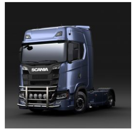
las barras verticales superiores. Mazo de cables premontado en la
sección inferior.
Hecho específicamente para cabinas G, R y S de Scania con
paragolpes alto o normal. Para obtener la mejor separación, se
recomienda usar paragolpes con un saliente de 0 mm, pero
también es compatible con salientes de paragolpes de 40 mm.
Para las cabinas P recomendamos la versión baja, n.º ref.
2761789.
NO es compatible con paragolpes bajos o paragolpes "XT" de
acero con saliente.
Incluye hardware de montaje, portaemblema, 8 soportes para
lámparas e instrucciones de montaje.
( Luces no incluidas )