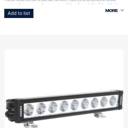
opcional que se puede conectar a la luz de posición del vehículo.
Add to list
CARACTERÍSTICAS:
Lente de policarbonato prácticamente irrompible
Alto grado de protección IP (IP 68)
Resistente a las vibraciones (15,6 Grms)
Bajo consumo en relación con la potencia
Probado EMC (interferencias de radio)
50 000 horas de vida útil del diodo
DATOS:
Carcasa de la lámpara: Aluminio robusto
Tensión: 11-32 V, Consumo: 5 Amp a 12 V
Clase IP: IP68, Clase de vibración: 15,6 G
Temperatura de funcionamiento: -40 °C-+80 °C
Altura: 70 mm, Profundidad: 80 mm, Anchura: 292,2 mm
Vatios: 60, LED: 6
Lúmenes brutos: 6 474, Lúmenes efectivos: 4 531
Lente: Policarbonato, Imagen luminosa: 6,5° punto.