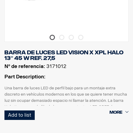
Barra de luces LED Vision X XPL HALO
13″ 45 W ref. 27,5
Nº de referencia:
3171012
Part Description:
Una barra de luces LED de perfil bajo para un montaje extra
discreto en vehículos modernos en los que se quiere tener mucha
luz sin ocupar demasiado espacio ni llamar la atención. La barra
Halo tiene una sola fila de luces con potentes LED CREE de
5 vatios y efecto de iluminación halo de luz que rodea los
Add to list
reflectores.
Características: