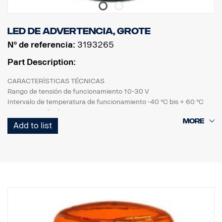
LED de advertencia, Grote
Nº de referencia:
3193265
Part Description:
CARACTERÍSTICAS TÉCNICAS
Rango de tensión de funcionamiento 10-30 V
Intervalo de temperatura de funcionamiento -40 °C bis + 60 °C
Base PC, Anillo decorativo PC, Lente PC, Lente interior PC
Intervalo de temperatura de funcionamiento -40 °C bis + 60 °C
Add to list
CARACTERÍSTICAS MECÁNICAS
Tornillo de montaje
Anillo de estanqueidad
Tornillo de conexión: cable de 500 mm
IP grado IP67