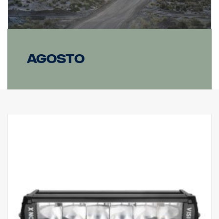
LED: 6 x 5 W, Vatios: 30 W
Consumo @12 V: 2,5 A
Lúmenes brutos: 3 210, Lúmenes efectivos: 2 247
Alcance @1 Lux: 280 m
Agosto