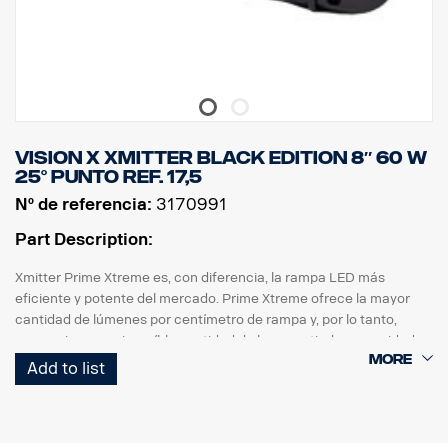
Vision X Xmitter Black Edition 8″ 60 W
25° punto ref. 17,5
Nº de referencia:
3170991
Part Description:
Xmitter Prime Xtreme es, con diferencia, la rampa LED más
eficiente y potente del mercado. Prime Xtreme ofrece la mayor
cantidad de lúmenes por centímetro de rampa y, por lo tanto,
proporciona una increíble cantidad de luz a partir de una unidad
pequeña.
Add to list
Esta es la versión Black Edition de esta rampa LED, con un fondo
negro que le da un aspecto más discreto que el fondo cromado
anterior.