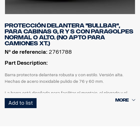
Protección delantera "Bullbar",
para cabinas G, R y S con paragolpes
normal o alto. (No apto para
camiones XT.)
Nº de referencia:
2761788
Part Description:
Barra protectora delantera robusta y con estilo. Versión alta.
Hechas de acero inoxidable pulido de 76 y 60 mm.
La barra está diseñada para facilitar el montaje, el plegado y el
acceso/uso de la barra de remolcado original, ya que los tubos del
Add to list
extremo inferior se desmontan rápidamente sin necesidad de
utilizar herramientas.
También es posible desmontar tubos verticales para sustituirlos si
están dañados. La barra también está preparada con puntos de
anclaje para barras LED, con soportes opcionales especiales para