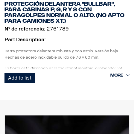
Protección delantera "Bullbar",
para cabinas P, G, R y S con
paragolpes normal o alto. (No apto
para camiones XT.)
Nº de referencia:
2761789
Part Description:
Barra protectora delantera robusta y con estilo. Versión baja.
Hechas de acero inoxidable pulido de 76 y 60 mm.
La barra está diseñada para facilitar el montaje, el plegado y el
acceso/uso de la barra de remolcado original, ya que los tubos del
Add to list
extremo inferior se desmontan rápidamente sin necesidad de
utilizar herramientas.
También es posible desmontar tubos verticales para sustituirlos si
están dañados. La barra también está preparada con puntos de
anclaje para barras LED, con soportes opcionales especiales para
las barras verticales superiores. Mazo de cables premontado en la
sección inferior.