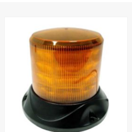
Potencia, foco: 60 W
Lúmenes brutos, foco: 6 420 lm
Alcance, foco @1Lux: 400 m
Potencia, difusa: 70 W
Lúmenes brutos, difusa: 3 550 lm
Alcance, difusa @1Lux: 110 m