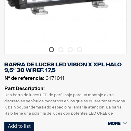
Barra de luces LED Vision X XPL HALO
9,5″ 30 W ref. 17,5
Nº de referencia:
3171011
Part Description:
Una barra de luces LED de perfil bajo para un montaje extra
discreto en vehículos modernos en los que se quiere tener mucha
luz sin ocupar demasiado espacio ni llamar la atención. La barra
Halo tiene una sola fila de luces con potentes LED CREE de
5 vatios y efecto de iluminación halo de luz que rodea los
Add to list
reflectores.