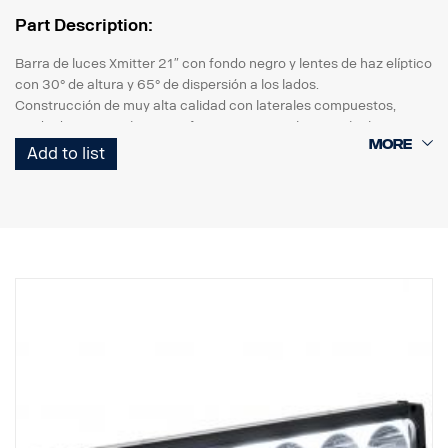
Part Description:
Barra de luces Xmitter 21″ con fondo negro y lentes de haz elíptico
con 30° de altura y 65° de dispersión a los lados.
Construcción de muy alta calidad con laterales compuestos,
grado de protección IP69K frente a agua a alta presión, la misma
anchura que una matrícula europea, alta resistencia a las
Add to list
vibraciones y sellado de alta calidad. La lente de policarbonato es
resistente a los rayos UV y a la gravilla, y garantiza muchos años
de conducción segura en la oscuridad.
DATOS:
Marca E.
Carcasa de la lámpara: Aluminio robusto
Tensión: 24 V, Consumo: 15 Amp a 24 V
Clase IP: IP68 y IP69K, Clase de vibración: 15,6 G
Temperatura de funcionamiento: -40 °C-+80 °C
Altura: 75 mm, Anchura: 85 mm, Longitud: 525 mm
Lente: Policarbonato
Vatios: 180 W, LED: 36 uds. x 5 W
Lúmenes brutos: 19 008 lm, Lúmenes efectivos: 13 320 lm