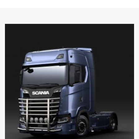
También es posible desmontar tubos verticales para sustituirlos si
están dañados. La barra también está preparada con puntos de
anclaje para barras LED, con soportes opcionales especiales para
las barras verticales superiores. Mazo de cables premontado en la
sección inferior.
Hecho específicamente para cabinas P, G, R y S de Scania con
paragolpes alto o normal. Para obtener la mejor separación, se
recomienda usar paragolpes con un saliente de 0 mm, pero
también es compatible con salientes de paragolpes de 40 mm.
NO es compatible con paragolpes bajos o paragolpes "XT" de
acero con saliente.
Incluye hardware de montaje, 8 soportes para lámparas e
instrucciones de montaje.
(Luces no incluidas.)