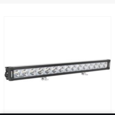
Robusta carcasa de aluminio/compuesto.
Lente de policarbonato irrompible.
Válvula de descarga de presión resistente a la humedad.
Construcción resistente: puede soportar vibraciones de hasta
15,6 Grms.
Filtro de interferencias CEM incorporado (CISPR 25): no afecta a
los sistemas electrónicos del vehículo.
Control activo de la temperatura con Prime Drive y ETM.
Homologación CE, certificado RoHS.
Resistencia al agua IP68/IP69K.
Temperatura del color: 6 000 grados Kelvin
Temperatura probada de -40 °C a +80 °C.
Cableado del relé incluido.
Pies de montaje incluidos, soportes laterales opcionales
Efecto halo en un cable independiente.
DATOS:
Marca E, tensión: 9-32 V, Patrón de luz: 10 ° punto
Altura: 52 mm, Anchura: 61 mm, Longitud: 335 mm
Peso: 0,95 kg
LED: 9 x 5 W, vatios: 45 W, Consumo @12 V: 3,75 A