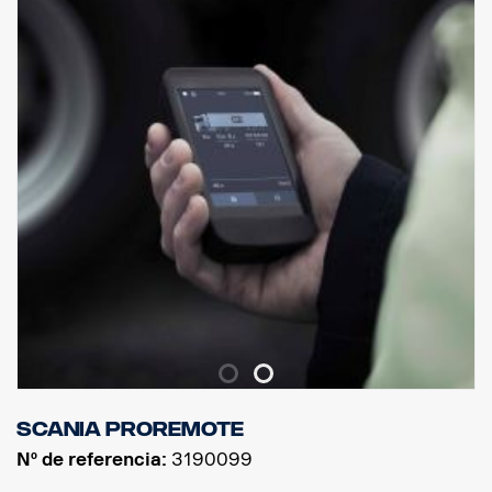
Hecho específicamente para cabinas P, G, R y S de Scania con
paragolpes alto o normal. Para obtener la mejor separación, se
recomienda usar paragolpes con un saliente de 0 mm, pero
también es compatible con salientes de paragolpes de 40 mm.
NO es compatible con paragolpes bajos o paragolpes "XT" de
acero con saliente.
Incluye hardware de montaje, 8 soportes para lámparas e
instrucciones de montaje.
( Luces no incluidas )
Scania ProRemote
Nº de referencia:
3190099