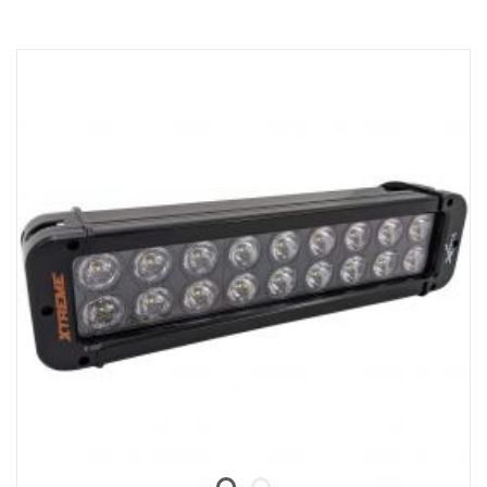
Marca E.
Carcasa de la lámpara: Aluminio robusto
Tensión: 24 V
Consumo: 2,5 Amp a 24 V
Clase IP: IP68
Clase de vibración: 15,6 G
Temperatura de funcionamiento: -40 °C –+80 °C
Altura: 95,25 mm, Profundidad: 84,07 mm, Anchura: 201 mm
Vatios: 60 LED: 12 uds. x 5 W
Lumen bruto: 6336. Lumen efectivo: 4440
Lente: Policarbonato
Imagen luminosa: 25°spot