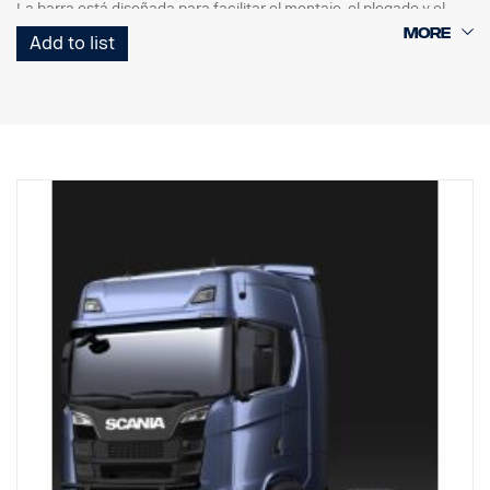
La barra está diseñada para facilitar el montaje, el plegado y el
acceso/uso de la barra de remolcado original, ya que los tubos del
Add to list
extremo inferior se desmontan rápidamente sin necesidad de
utilizar herramientas.
También es posible desmontar tubos verticales para sustituirlos si
están dañados. La barra también está preparada con puntos de
anclaje para barras LED, con soportes opcionales especiales para
las barras verticales superiores. Mazo de cables premontado en la
sección inferior.
Hecho específicamente para cabinas G, R y S de Scania con
paragolpes alto o normal. Para obtener la mejor separación, se
recomienda usar paragolpes con un saliente de 0 mm, pero
también es compatible con salientes de paragolpes de 40 mm.
Para las cabinas P recomendamos la versión baja, n.º ref.
3240794.
NO es compatible con paragolpes bajos o paragolpes "XT" de
acero con saliente.
Incluye hardware de montaje, portaemblema, 8 soportes para