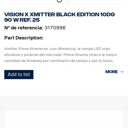
Vision X Xmitter BLACK EDITION 10dg
90 W ref. 25
Nº de referencia:
3170996
Part Description:
Xmitter Prime Xtreme es, con diferencia, la rampa LED más
eficiente y potente del mercado. Prime Xtreme ofrece la mayor
cantidad de lúmenes por centímetro de rampa y, por lo tanto,
proporciona una increíble cantidad de luz a partir de una unidad
pequeña.
Add to list
Esta es la versión Black Edition de esta rampa LED, con un fondo
negro que le da un aspecto más discreto que el fondo cromado
anterior.
DATOS:
Marca E.
Carcasa de la lámpara: Aluminio robusto
Tensión: 24 V, Consumo: 3,75 Amp a 24 V