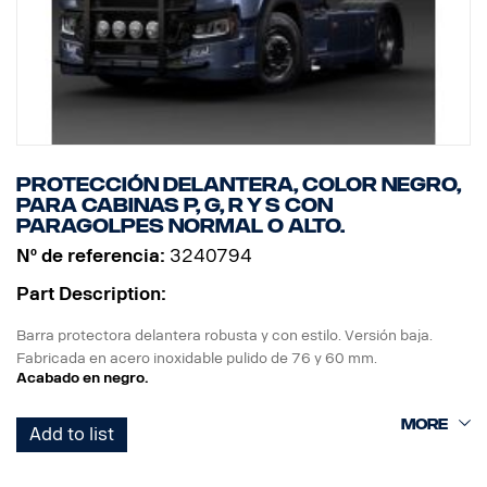
lámparas e instrucciones de montaje.
( Luces no incluidas )
Protección delantera, color negro,
para cabinas P, G, R y S con
paragolpes normal o alto.
Nº de referencia:
3240794
Part Description:
Barra protectora delantera robusta y con estilo. Versión baja.
Fabricada en acero inoxidable pulido de 76 y 60 mm.
Acabado en negro.
La barra está diseñada para facilitar el montaje, el plegado y el
Add to list
acceso/uso de la barra de remolcado original, ya que los tubos del
extremo inferior se desmontan rápidamente sin necesidad de
utilizar herramientas.