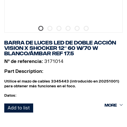
BARRA DE LUCES LED DE DOBLE ACCIÓN
VISION X SHOCKER 12″ 60 W/70 W
BLANCO/ÁMBAR REF 17.5
Nº de referencia:
3171014
Part Description:
Utilice el mazo de cables 3345443 (introducido en 20251001)
para obtener más funciones en el foco.
Datos:
Anchura: 304 mm
Add to list
Altura (con soporte): 97 mm
Profundidad: 97 mm
Peso: 1 700 gramos