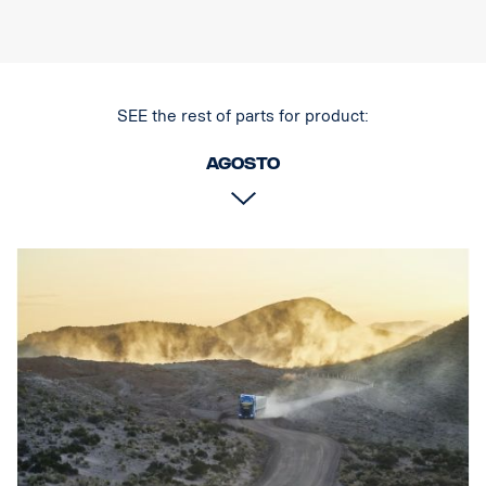
Características:
* Robusta carcasa de aluminio/compuesto.
* Lente de policarbonato irrompible.
* Válvula de descarga de presión resistente a la humedad.
SEE the rest of parts for product:
* Construcción resistente: puede soportar vibraciones de hasta
15,6 Grms.
* Filtro de interferencias CEM incorporado (CISPR 25): no afecta a
Agosto
los sistemas electrónicos del vehículo.
* Control activo de la temperatura con Prime Drive y ETM.
* Homologación CE, certificado RoHS.
* Resistencia al agua IP68/IP69K.
* Temperatura del color: 6 000 grados Kelvin
* Temperatura probada de -40 °C a +80 °C.
* Cableado del relé incluido.
* Pies de montaje incluidos, soportes laterales opcionales
* Efecto halo en un cable independiente.
DATOS:
Marca E, tensión: 9-32 V, Patrón de luz: 10 ° punto
Altura: 52 mm, Anchura: 61 mm, Longitud: 239 mm,
Peso: 0,74 kg