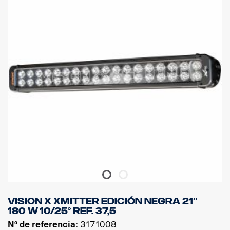
Clase IP: IP68, Clase de vibración: 15,6 G
Temperatura de funcionamiento: -40 °C –+80 °C
Altura: 95,25 mm, Profundidad: 84,07 mm, Anchura: 282 mm
LED: 18 uds x 5 W
Lumen bruto: 9504, Lumen efectivo: 6660
Lente: Policarbonato
Imagen luminosa: 10 ° punto
Vision X Xmitter EDICIÓN NEGRA 21″
180 W 10/25° ref. 37,5
Nº de referencia:
3171008