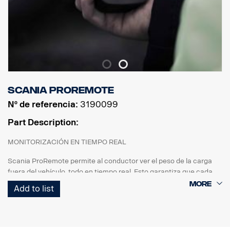
Scania ProRemote
Nº de referencia:
3190099
Part Description:
MONITORIZACIÓN EN TIEMPO REAL
Scania ProRemote permite al conductor ver el peso de la carga
fuera del vehículo, todo en tiempo real. Esto garantiza que cada
carga esté perfectamente equilibrada y cumpla las restricciones
Add to list
de peso y las normativas del sector.
A MEDIDA PARA SCANIA