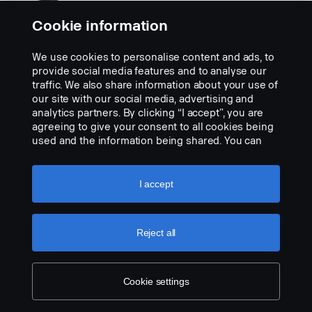
Cookie information
We use cookies to personalise content and ads, to
provide social media features and to analyse our
traffic. We also share information about your use of
Negro, 95 cm (soportes incluidos)
our site with our social media, advertising and
Nº de referencia:
3058705
analytics partners. By clicking “I accept”, you are
agreeing to give your consent to all cookies being
Part Description:
used and the information being shared. You can
Zinc negro, soportes incluidos.
also manage your cookies by clicking the “Cookie
settings” and selecting the categories you’d like to
Add to list
accept. For a more detailed explanation of how we
I accept
use cookies, please visit our cookies section,
which you can find by clicking the link below this
text.
Cookie policy
Reject all
Cookie settings