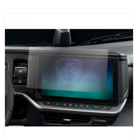
Diseñado exclusivamente para camiones Scania. El sistema
incorpora una pantalla táctil de 3,5 pulgadas (1.200 nits) que
ofrece una visibilidad cristalina, asegurando acceso continuo a las
herramientas necesarias para una carga precisa. Funciona con la
generación NTG. En el caso de los camiones con sistema eléctrico
SESAMM7, compruebe las normas locales de homologación para
la relevancia de la ciberseguridad GSR, ya que el producto no está
incluido en el Scania VWTA para vehículos completos.
DETECCIÓN AUTOMÁTICA DE EJES:
La unidad receptora detecta automáticamente el número de ejes
de un posible remolque, asegurándose de que dispone de la
información que necesita para una carga segura y eficaz.
COMODIDAD:
El cargador de base magnética Scania ProRemote y la
conectividad USB-C garantizan que la unidad esté siempre lista
para conducir, lo que reduce el tiempo de inactividad para que el
camión vuelva cuanto antes a la carretera.