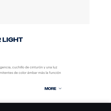
 Light
encia, cuchillo de cinturón y una luz
mitentes de color ámbar más la función