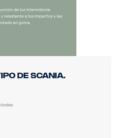
unción de luz intermitente
y resistente a los impactos y las
montado en goma.
ipo de Scania.
cluidas.