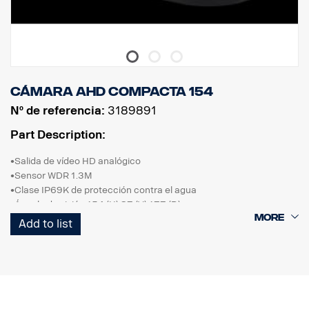
Cámara AHD compacta 154
Nº de referencia:
3189891
Part Description:
•Salida de vídeo HD analógico
•Sensor WDR 1.3M
•Clase IP69K de protección contra el agua
•Ángulo de visión 154 (H) 87 (V) 177 (D)
•Imagen normal
Add to list
•0,1 LUX
•24 VCC
•Con soporte
•Temperatura -20 ˚C ~ 70 ˚C
•Resistente a las vibraciones
• Homologación ADR