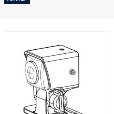
distancia directamente en el monitor.
• Salida de vídeo HD analógico a Smart Dash DDU.
• Clase IP69K de protección contra el agua
• Interruptor de pantalla
completo/2 posiciones/3 posiciones/4 divisiones.
• 30fps
• Normal/evento (Gsensor)/modo de grabación manual
• Antena GPS
• Botón de pánico
• Micrófono
• 4 gatillos.
• Conector Ehternet para uso de FMS
• Con marcas de aparcamiento.
• Mando a distancia para encendido/apagado manual y acceso a
menús
• 24 VCC.
• Apto para repisas de ECU.
• Tarjeta SD (mín. 16 gb ~máx. 512 gb) 36 gb incluidos.
• Dimensiones: An. 198 / Al. 35 / P. 100.