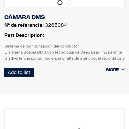
Cable de disparador 3313975.
Para su uso con la cámara R158, se requieren los adaptadores
Cámara DMS
3203573 y 3203575.
Nº de referencia:
3265084
Part Description:
Sistema de monitorización del conductor
El sistema Scania DMS con tecnología de Deep Learning permite
la advertencia por somnolencia o falta de atención, el recordatorio
del cinturón de seguridad y la transferencia periódica de datos de
eventos y secuencias de vídeo.
Add to list
El Scania DMS ofrece un potente aviso de distracción y
advertencia por somnolencia gracias a su profundo
Algoritmo de aprendizaje por lo que es la aplicación de
reconocimiento de rostros, incluso en varios entornos de vehículo,
como la luz solar, la noche y los accesorios faciales del conductor,
como mascarilla, sombrero y gafas de sol.
Detecta y calcula la posición de la cabeza (x, y, z) y la dirección de
la cara
(guiñada, cabeceo, balanceo), y apertura/cierre de ojos/boca.