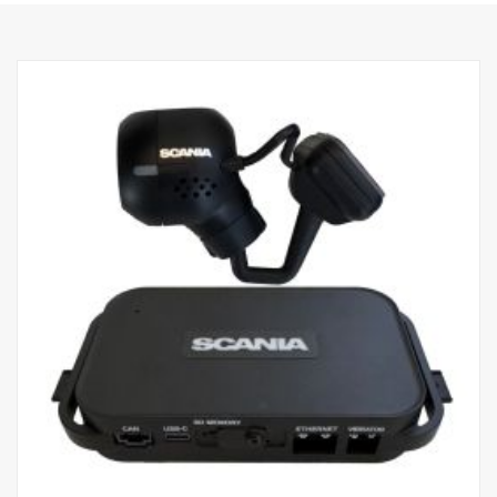
Monte el altavoz opcional (incluido) si requiere sonido audible.
La advertencia se muestra como un cuadrado rojo/amarillo en el
monitor y un recuadro alrededor del objeto detectado.
• Detecta peatones y bicicletas.
Motos, coches, autobuses, camiones (opcional)
• La distancia de reconocimiento optimizada y el área de
reconocimiento (ROI) se pueden establecer con mando a
distancia (opcional)
• Zoom digital (DZoom)
• Salida de alarma de vídeo (plantilla superpuesta) y sonido de
alarma/altavoz exterior (incluido)
• Resistente al agua IP69K
• Entrada y salida de cable de disparador (opcional)
• Dimensiones 91 x 20,5 x 79 mm
• Peso 264 g
• 24 V
• Temperatura de funcionamiento -20 ℃ a ~70 ℃
Para opciones de montaje especiales
Programación del mando a distancia 3306220