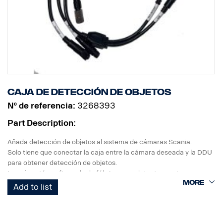
Caja de detección de objetos
Nº de referencia:
3268393
Part Description:
Añada detección de objetos al sistema de cámaras Scania.
Solo tiene que conectar la caja entre la cámara deseada y la DDU
para obtener detección de objetos.
La caja está configurada de fábrica para detectar peatones y
ciclistas, pero puede programarse para detectar también otros
Add to list
elementos, como coches y autobuses.
Conéctela a una sola señal de cámara o a la salida de un
DVR/multibox para detección con más cámaras.