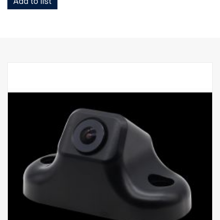
Add to list
•0,1 LUX
•24 VCC
•Con soporte
para montaje empotrado
•Temperatura -20 ˚C ~ 70 ˚C
•Resistente a las vibraciones
• Homologación ADR
Para uso con smart dash,
No compatible con AUS4