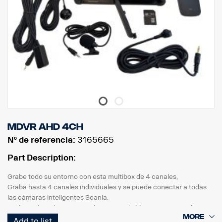
• Peso 981 g (solo el dispositivo).
Para uso con smart dash,
No compa
tible con AUS4
necesita el adaptador 3203561 o 3186731 para conectarse al
puerto de la cámara DDU.
MDVR AHD 4CH
Nº de referencia:
3165665
Part Description:
Grabe todo su entorno con esta multibox de 4 canales
,
Graba hasta 4 canales individuales y se puede conectar a todas
las cámaras inteligentes Scania.
Graba en la tarjeta SD con dispositivo de bloqueo, se accede a
través de Viewer de PC (programa de terceros) o con mando a
Add to list