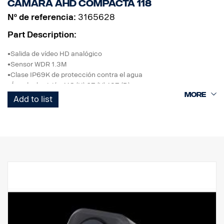
Cámara AHD compacta 118
Nº de referencia:
3165628
Part Description:
•Salida de vídeo HD analógico
•Sensor WDR 1.3M
•Clase IP69K de protección contra el agua
•Ángulo de visión 118 (H) 67 (V) 137 (D)
•Imagen normal
Add to list
•0,1 LUX
•24 VCC
•Con soporte
•Temperatura -20 ˚C ~ 70 ˚C
•Resistente a las vibraciones
• Homologación ADR
Para uso con smart dash,
No compatible con AUS4