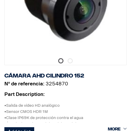
Cámara AHD Cilindro 152
Nº de referencia:
3254870
Part Description:
•Salida de vídeo HD analógico
•Sensor CMOS HDR 1M
•Clase IP69K de protección contra el agua
•Ángulo de visión 152 (H) 92 (V) 177 (D)
•Imagen normal