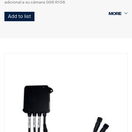
adicional a su cámara GSR R158.
Se puede instalar en la alimentación de la luz trasera para que
Add to list
funcione con la señal de marcha atrás,
o bien en el BCI para controlar su funcionamiento a través del CID
En la caja:
Soporte de obturador
Tapa para lluvia
Cable de alimentación/desencadenador
No incluye cámara
Si se instala en el BCI, será necesario usar un cable de empalme