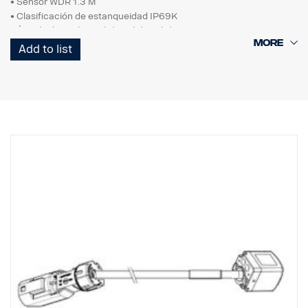
• Sensor WDR 1.3 M
• Clasificación de estanqueidad IP69K
• Ángulo de visión 60 (H) 35 (V) 69 (D)
• Imagen de espejo
Add to list
• 0,1 LUX
• 24 VCC
• Con soporte
• Temp. -20 ˚C-70 ˚C
• Resistente a las vibraciones
• Compatible con ADR
Para uso con Smart Dash
No comparable con AUS4